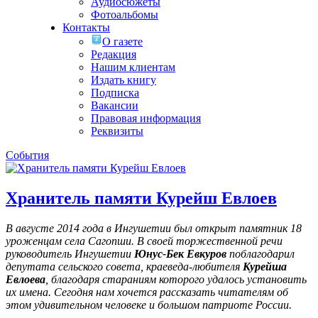
Аудиосюжеты
Фотоальбомы
Контакты
О газете
Редакция
Нашим клиентам
Издать книгу
Подписка
Вакансии
Правовая информация
Реквизиты
События
Хранитель памяти Курейш Евлоев
В августе 2014 года в Ингушетии был открыт памятник 18
уроженцам села Сагопши. В своей торжественной речи
руководитель Ингушетии
Юнус-Бек Евкуров
поблагодарил
депутата сельского совета, краеведа-любителя
Курейша
Евлоева
, благодаря стараниям которого удалось установить
их имена
. Сегодня нам хочется рассказать читателям об
этом удивительном человеке и большом патриоте России.