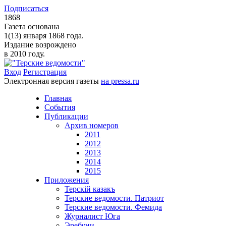
Подписаться
1868
Газета основана
1(13) января 1868 года.
Издание возрождено
в 2010 году.
Вход
Регистрация
Электронная версия газеты
на pressa.ru
Главная
События
Публикации
Архив номеров
2011
2012
2013
2014
2015
Приложения
Терскiй казакъ
Терские ведомости. Патриот
Терские ведомости. Фемида
Журналист Юга
Эребуни