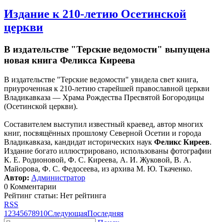
Издание к 210-летию Осетинской
церкви
В издательстве "Терские ведомости" выпущена
новая книга Феликса Киреева
В издательстве "Терские ведомости" увидела свет книга,
приуроченная к 210-летию старейшей православной церкви
Владикавказа — Храма Рождества Пресвятой Богородицы
(Осетинской церкви).
Составителем выступил известный краевед, автор многих
книг, посвящённых прошлому Северной Осетии и города
Владикавказа, кандидат исторических наук
Феликс Киреев
.
Издание богато иллюстрировано, использованы фотографии
К. Е. Родионовой, Ф. С. Киреева, А. И. Жуковой, В. А.
Майорова, Ф. С. Федосеева, из архива М. Ю. Ткаченко.
Автор:
Администратор
0 Комментарии
Рейтинг статьи: Нет рейтинга
RSS
1
2
3
4
5
6
7
8
9
10
Следующая
Последняя