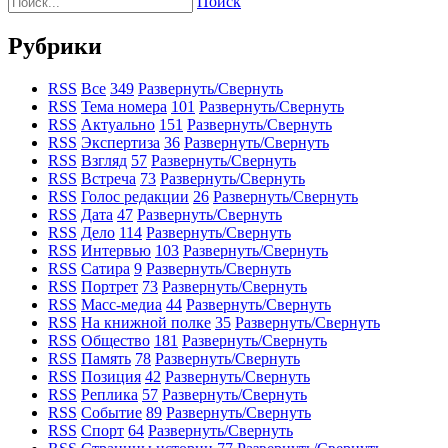
Поиск
Рубрики
RSS
Все
349
Развернуть/Свернуть
RSS
Тема номера
101
Развернуть/Свернуть
RSS
Актуально
151
Развернуть/Свернуть
RSS
Экспертиза
36
Развернуть/Свернуть
RSS
Взгляд
57
Развернуть/Свернуть
RSS
Встреча
73
Развернуть/Свернуть
RSS
Голос редакции
26
Развернуть/Свернуть
RSS
Дата
47
Развернуть/Свернуть
RSS
Дело
114
Развернуть/Свернуть
RSS
Интервью
103
Развернуть/Свернуть
RSS
Сатира
9
Развернуть/Свернуть
RSS
Портрет
73
Развернуть/Свернуть
RSS
Масс-медиа
44
Развернуть/Свернуть
RSS
На книжной полке
35
Развернуть/Свернуть
RSS
Общество
181
Развернуть/Свернуть
RSS
Память
78
Развернуть/Свернуть
RSS
Позиция
42
Развернуть/Свернуть
RSS
Реплика
57
Развернуть/Свернуть
RSS
Событие
89
Развернуть/Свернуть
RSS
Спорт
64
Развернуть/Свернуть