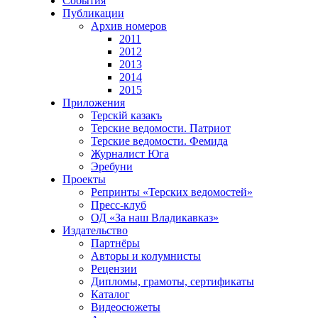
События
Публикации
Архив номеров
2011
2012
2013
2014
2015
Приложения
Терскiй казакъ
Терские ведомости. Патриот
Терские ведомости. Фемида
Журналист Юга
Эребуни
Проекты
Репринты «Терских ведомостей»
Пресс-клуб
ОД «За наш Владикавказ»
Издательство
Партнёры
Авторы и колумнисты
Рецензии
Дипломы, грамоты, сертификаты
Каталог
Видеосюжеты