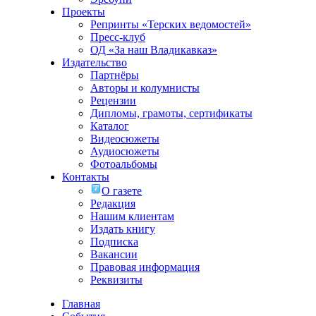
Проекты
Репринты «Терских ведомостей»
Пресс-клуб
ОД «За наш Владикавказ»
Издательство
Партнёры
Авторы и колумнисты
Рецензии
Дипломы, грамоты, сертификаты
Каталог
Видеосюжеты
Аудиосюжеты
Фотоальбомы
Контакты
О газете
Редакция
Нашим клиентам
Издать книгу
Подписка
Вакансии
Правовая информация
Реквизиты
Главная