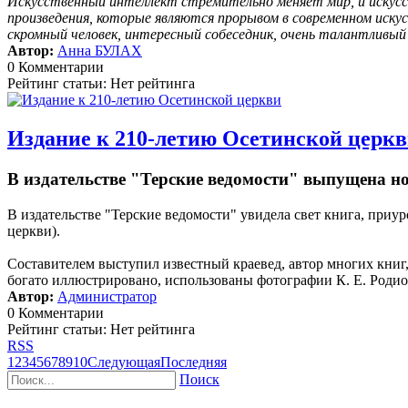
Искусственный интеллект стремительно меняет мир, и искусс
произведения, которые являются прорывом в современном иску
скромный человек, интересный собеседник, очень талантливы
Автор:
Анна БУЛАХ
0 Комментарии
Рейтинг статьи: Нет рейтинга
Издание к 210-летию Осетинской церк
В издательстве "Терские ведомости" выпущена н
В издательстве "Терские ведомости" увидела свет книга, пр
церкви).
Составителем выступил известный краевед, автор многих кни
богато иллюстрировано, использованы фотографии К. Е. Родион
Автор:
Администратор
0 Комментарии
Рейтинг статьи: Нет рейтинга
RSS
1
2
3
4
5
6
7
8
9
10
Следующая
Последняя
Поиск