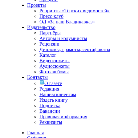
Проекты
Репринты «Терских ведомостей»
Пресс-клуб
ОД «За наш Владикавказ»
Издательство
Партнёры
Авторы и колумнисты
Рецензии
Дипломы, грамоты, сертификаты
Каталог
Видеосюжеты
Аудиосюжеты
Фотоальбомы
Контакты
О газете
Редакция
Нашим клиентам
Издать книгу
Подписка
Вакансии
Правовая информация
Реквизиты
Главная