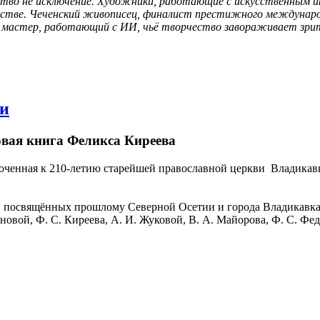
тво не исключение. Художники, работающие с искусственным и
сстве. Чеченский живописец, финалист престижного международн
й мастер, работающий с ИИ, чьё творчество завораживает зрит
ви
овая книга Феликса Киреева
иуроченная к 210-летию старейшей православной церкви Владик
г, посвящённых прошлому Северной Осетии и города Владикавка
овой, Ф. С. Киреева, А. И. Жуковой, В. А. Майорова, Ф. С. Фед