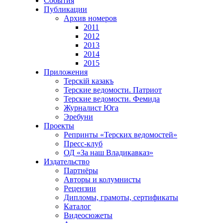
События
Публикации
Архив номеров
2011
2012
2013
2014
2015
Приложения
Терскiй казакъ
Терские ведомости. Патриот
Терские ведомости. Фемида
Журналист Юга
Эребуни
Проекты
Репринты «Терских ведомостей»
Пресс-клуб
ОД «За наш Владикавказ»
Издательство
Партнёры
Авторы и колумнисты
Рецензии
Дипломы, грамоты, сертификаты
Каталог
Видеосюжеты