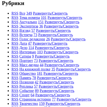
Рубрики
RSS
Все
349
Развернуть/Свернуть
RSS
Тема номера
101
Развернуть/Свернуть
RSS
Актуально
151
Развернуть/Свернуть
RSS
Экспертиза
36
Развернуть/Свернуть
RSS
Взгляд
57
Развернуть/Свернуть
RSS
Встреча
73
Развернуть/Свернуть
RSS
Голос редакции
26
Развернуть/Свернуть
RSS
Дата
47
Развернуть/Свернуть
RSS
Дело
114
Развернуть/Свернуть
RSS
Интервью
103
Развернуть/Свернуть
RSS
Сатира
9
Развернуть/Свернуть
RSS
Портрет
73
Развернуть/Свернуть
RSS
Масс-медиа
44
Развернуть/Свернуть
RSS
На книжной полке
35
Развернуть/Свернуть
RSS
Общество
181
Развернуть/Свернуть
RSS
Память
78
Развернуть/Свернуть
RSS
Позиция
42
Развернуть/Свернуть
RSS
Реплика
57
Развернуть/Свернуть
RSS
Событие
89
Развернуть/Свернуть
RSS
Спорт
64
Развернуть/Свернуть
RSS
Страницы истории
77
Развернуть/Свернуть
RSS
Творчество
159
Развернуть/Свернуть