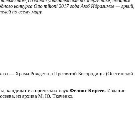
нтеллектом, создают удивительные по энергетике, эмоциям
ого конкурса Otto milioni 2017 года Аюб Ибрагимов — яркий,
елей по всему миру.
авказа — Храма Рождества Пресвятой Богородицы (Осетинской
за, кандидат исторических наук
Феликс Киреев
. Издание
осеева, из архива М. Ю. Ткаченко.