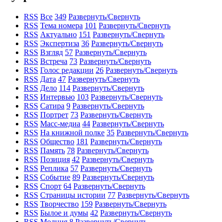
RSS
Все
349
Развернуть/Свернуть
RSS
Тема номера
101
Развернуть/Свернуть
RSS
Актуально
151
Развернуть/Свернуть
RSS
Экспертиза
36
Развернуть/Свернуть
RSS
Взгляд
57
Развернуть/Свернуть
RSS
Встреча
73
Развернуть/Свернуть
RSS
Голос редакции
26
Развернуть/Свернуть
RSS
Дата
47
Развернуть/Свернуть
RSS
Дело
114
Развернуть/Свернуть
RSS
Интервью
103
Развернуть/Свернуть
RSS
Сатира
9
Развернуть/Свернуть
RSS
Портрет
73
Развернуть/Свернуть
RSS
Масс-медиа
44
Развернуть/Свернуть
RSS
На книжной полке
35
Развернуть/Свернуть
RSS
Общество
181
Развернуть/Свернуть
RSS
Память
78
Развернуть/Свернуть
RSS
Позиция
42
Развернуть/Свернуть
RSS
Реплика
57
Развернуть/Свернуть
RSS
Событие
89
Развернуть/Свернуть
RSS
Спорт
64
Развернуть/Свернуть
RSS
Страницы истории
77
Развернуть/Свернуть
RSS
Творчество
159
Развернуть/Свернуть
RSS
Былое и думы
42
Развернуть/Свернуть
RSS
Молния
8
Развернуть/Свернуть