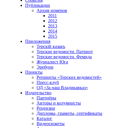
События
Публикации
Архив номеров
2011
2012
2013
2014
2015
Приложения
Терскiй казакъ
Терские ведомости. Патриот
Терские ведомости. Фемида
Журналист Юга
Эребуни
Проекты
Репринты «Терских ведомостей»
Пресс-клуб
ОД «За наш Владикавказ»
Издательство
Партнёры
Авторы и колумнисты
Рецензии
Дипломы, грамоты, сертификаты
Каталог
Видеосюжеты