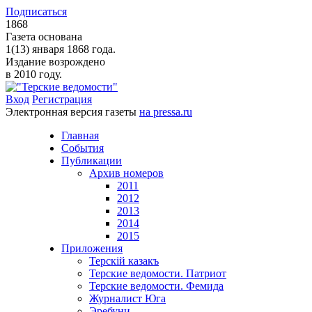
Подписаться
1868
Газета основана
1(13) января 1868 года.
Издание возрождено
в 2010 году.
Вход
Регистрация
Электронная версия газеты
на pressa.ru
Главная
События
Публикации
Архив номеров
2011
2012
2013
2014
2015
Приложения
Терскiй казакъ
Терские ведомости. Патриот
Терские ведомости. Фемида
Журналист Юга
Эребуни