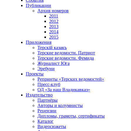
События
Публикации
Архив номеров
2011
2012
2013
2014
2015
Приложения
Терскiй казакъ
Терские ведомости. Патриот
Терские ведомости. Фемида
Журналист Юга
Эребуни
Проекты
Репринты «Терских ведомостей»
Пресс-клуб
ОД «За наш Владикавказ»
Издательство
Партнёры
Авторы и колумнисты
Рецензии
Дипломы, грамоты, сертификаты
Каталог
Видеосюжеты