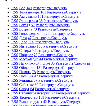
RSS
Все
349
Развернуть/Свернуть
RSS
Тема номера
101
Развернуть/Свернуть
RSS
Актуально
151
Развернуть/Свернуть
RSS
Экспертиза
36
Развернуть/Свернуть
RSS
Взгляд
57
Развернуть/Свернуть
RSS
Встреча
73
Развернуть/Свернуть
RSS
Голос редакции
26
Развернуть/Свернуть
RSS
Дата
47
Развернуть/Свернуть
RSS
Дело
114
Развернуть/Свернуть
RSS
Интервью
103
Развернуть/Свернуть
RSS
Сатира
9
Развернуть/Свернуть
RSS
Портрет
73
Развернуть/Свернуть
RSS
Масс-медиа
44
Развернуть/Свернуть
RSS
На книжной полке
35
Развернуть/Свернуть
RSS
Общество
181
Развернуть/Свернуть
RSS
Память
78
Развернуть/Свернуть
RSS
Позиция
42
Развернуть/Свернуть
RSS
Реплика
57
Развернуть/Свернуть
RSS
Событие
89
Развернуть/Свернуть
RSS
Спорт
64
Развернуть/Свернуть
RSS
Страницы истории
77
Развернуть/Свернуть
RSS
Творчество
159
Развернуть/Свернуть
RSS
Былое и думы
42
Развернуть/Свернуть
RSS
Молния
8
Развернуть/Свернуть