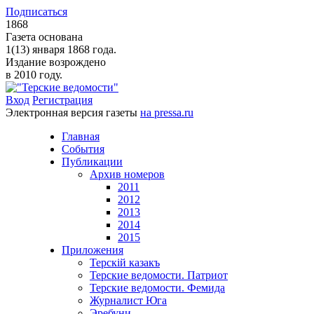
Подписаться
1868
Газета основана
1(13) января 1868 года.
Издание возрождено
в 2010 году.
Вход
Регистрация
Электронная версия газеты
на pressa.ru
Главная
События
Публикации
Архив номеров
2011
2012
2013
2014
2015
Приложения
Терскiй казакъ
Терские ведомости. Патриот
Терские ведомости. Фемида
Журналист Юга
Эребуни