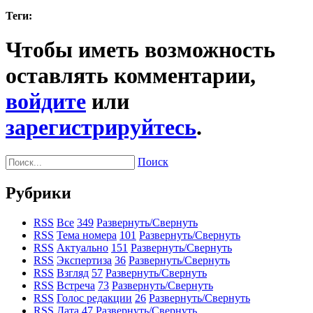
Теги:
Чтобы иметь возможность
оставлять комментарии,
войдите
или
зарегистрируйтесь
.
Поиск
Рубрики
RSS
Все
349
Развернуть/Свернуть
RSS
Тема номера
101
Развернуть/Свернуть
RSS
Актуально
151
Развернуть/Свернуть
RSS
Экспертиза
36
Развернуть/Свернуть
RSS
Взгляд
57
Развернуть/Свернуть
RSS
Встреча
73
Развернуть/Свернуть
RSS
Голос редакции
26
Развернуть/Свернуть
RSS
Дата
47
Развернуть/Свернуть