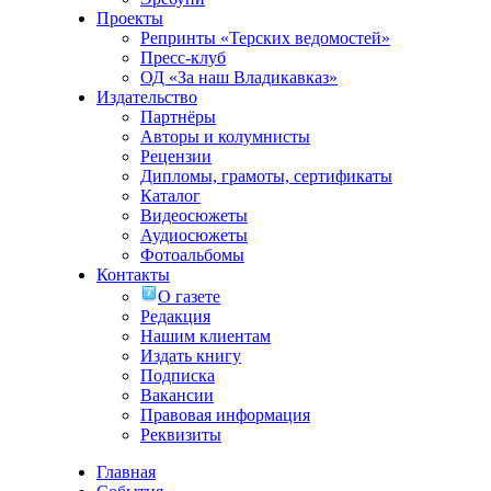
Проекты
Репринты «Терских ведомостей»
Пресс-клуб
ОД «За наш Владикавказ»
Издательство
Партнёры
Авторы и колумнисты
Рецензии
Дипломы, грамоты, сертификаты
Каталог
Видеосюжеты
Аудиосюжеты
Фотоальбомы
Контакты
О газете
Редакция
Нашим клиентам
Издать книгу
Подписка
Вакансии
Правовая информация
Реквизиты
Главная