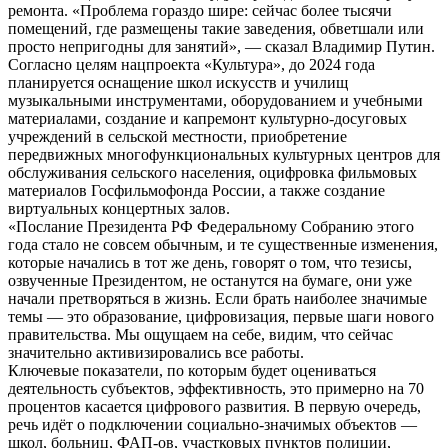
ремонта. «Проблема гораздо шире: сейчас более тысячи
помещений, где размещены такие заведения, обветшали или
просто непригодны для занятий», — сказал Владимир Путин.
Согласно целям нацпроекта «Культура», до 2024 года
планируется оснащение школ искусств и училищ
музыкальными инструментами, оборудованием и учебными
материалами, создание и капремонт культурно-досуговых
учреждений в сельской местности, приобретение
передвижных многофункциональных культурных центров для
обслуживания сельского населения, оцифровка фильмовых
материалов Госфильмофонда России, а также создание
виртуальных концертных залов.
«Послание Президента РФ Федеральному Собранию этого
года стало не совсем обычным, и те существенные изменения,
которые начались в тот же день, говорят о том, что тезисы,
озвученные Президентом, не останутся на бумаге, они уже
начали претворяться в жизнь. Если брать наиболее значимые
темы — это образование, цифровизация, первые шаги нового
правительства. Мы ощущаем на себе, видим, что сейчас
значительно активизировались все работы.
Ключевые показатели, по которым будет оцениваться
деятельность субъектов, эффективность, это примерно на 70
процентов касается цифрового развития. В первую очередь,
речь идёт о подключении социально-значимых объектов —
школ, больниц, ФАП-ов, участковых пунктов полиции,