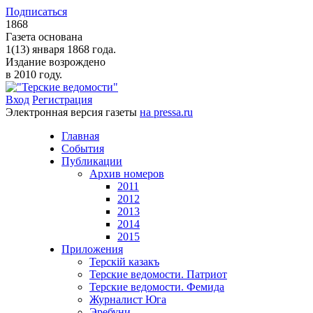
Подписаться
1868
Газета основана
1(13) января 1868 года.
Издание возрождено
в 2010 году.
Вход
Регистрация
Электронная версия газеты
на pressa.ru
Главная
События
Публикации
Архив номеров
2011
2012
2013
2014
2015
Приложения
Терскiй казакъ
Терские ведомости. Патриот
Терские ведомости. Фемида
Журналист Юга
Эребуни