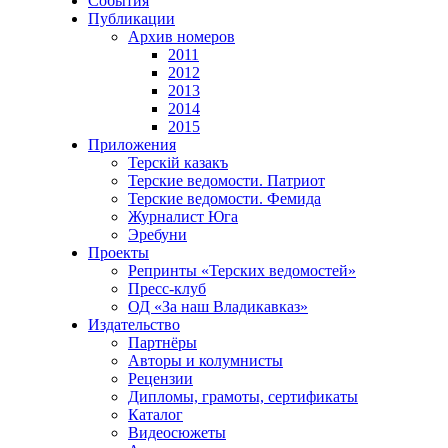
События
Публикации
Архив номеров
2011
2012
2013
2014
2015
Приложения
Терскiй казакъ
Терские ведомости. Патриот
Терские ведомости. Фемида
Журналист Юга
Эребуни
Проекты
Репринты «Терских ведомостей»
Пресс-клуб
ОД «За наш Владикавказ»
Издательство
Партнёры
Авторы и колумнисты
Рецензии
Дипломы, грамоты, сертификаты
Каталог
Видеосюжеты