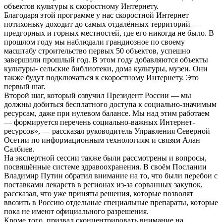
объектов культуры к скоростному Интернету.
Благодаря этой программе у нас скоростной Интернет
потихоньку доходит до самых отдалённых территорий —
предгорных и горных местностей, где его никогда не было. В
прошлом году мы наблюдали грандиозное по своему
масштабу строительство первых 50 объектов, успешно
завершили прошлый год. В этом году добавляются объекты
культуры- сельские библиотеки, дома культуры, музеи. Они
также будут подключаться к скоростному Интернету. Это
первый шаг.
Второй шаг, который озвучил Президент России — мы
должны добиться бесплатного доступа к социально-значимым
ресурсам, даже при нулевом балансе. Мы над этим работаем
— формируется перечень социально-важных Интернет-
ресурсов», — рассказал руководитель Управления Северной
Осетии по информационным технологиям и связям Алан
Салбиев.
На экспертной сессии также были рассмотрены и вопросы,
посвящённые системе здравоохранения. В своём Послании
Владимир Путин обратил внимание на то, что были перебои с
поставками лекарств в регионах из-за сорванных закупок,
рассказал, что уже приняты решения, которые позволят
ввозить в Россию отдельные специальные препараты, которые
пока не имеют официального разрешения.
Кроме того, призвал сконцентрировать внимание на