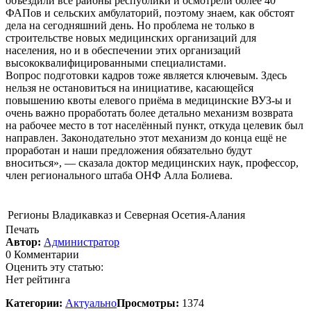
объездили все районы республики и осмотрели более 40
ФАПов и сельских амбулаторий, поэтому знаем, как обстоят
дела на сегодняшний день. Но проблема не только в
строительстве новых медицинских организаций для
населения, но и в обеспечении этих организаций
высококвалифицированными специалистами.
Вопрос подготовки кадров тоже является ключевым. Здесь
нельзя не остановиться на инициативе, касающейся
повышению квоты елевого приёма в медицинские ВУЗ-ы и
очень важно проработать более детально механизм возврата
на рабочее место в тот населённый пункт, откуда целевик был
направлен. Законодательно этот механизм до конца ещё не
проработан и наши предложения обязательно будут
вноситься», — сказала доктор медицинских наук, профессор,
член регионального штаба ОНФ Алла Болиева.
Регионы
Владикавказ и Северная Осетия-Алания
Печать
Автор:
Администратор
0 Комментарии
Оценить эту статью:
Нет рейтинга
Категории:
Актуально
Просмотры:
1374