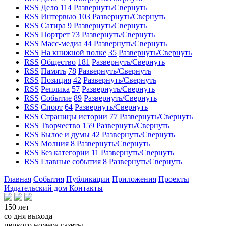
RSS
Дело
114
Развернуть/Свернуть
RSS
Интервью
103
Развернуть/Свернуть
RSS
Сатира
9
Развернуть/Свернуть
RSS
Портрет
73
Развернуть/Свернуть
RSS
Масс-медиа
44
Развернуть/Свернуть
RSS
На книжной полке
35
Развернуть/Свернуть
RSS
Общество
181
Развернуть/Свернуть
RSS
Память
78
Развернуть/Свернуть
RSS
Позиция
42
Развернуть/Свернуть
RSS
Реплика
57
Развернуть/Свернуть
RSS
Событие
89
Развернуть/Свернуть
RSS
Спорт
64
Развернуть/Свернуть
RSS
Страницы истории
77
Развернуть/Свернуть
RSS
Творчество
159
Развернуть/Свернуть
RSS
Былое и думы
42
Развернуть/Свернуть
RSS
Молния
8
Развернуть/Свернуть
RSS
Без категории
11
Развернуть/Свернуть
RSS
Главные события
8
Развернуть/Свернуть
Главная
События
Публикации
Приложения
Проекты
Издательский дом
Контакты
150 лет
со дня выхода
первого номера газеты