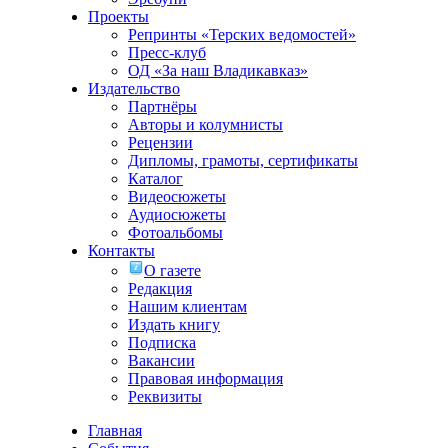
Проекты
Репринты «Терских ведомостей»
Пресс-клуб
ОД «За наш Владикавказ»
Издательство
Партнёры
Авторы и колумнисты
Рецензии
Дипломы, грамоты, сертификаты
Каталог
Видеосюжеты
Аудиосюжеты
Фотоальбомы
Контакты
О газете
Редакция
Нашим клиентам
Издать книгу
Подписка
Вакансии
Правовая информация
Реквизиты
Главная