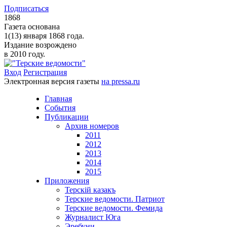
Подписаться
1868
Газета основана
1(13) января 1868 года.
Издание возрождено
в 2010 году.
Вход
Регистрация
Электронная версия газеты
на pressa.ru
Главная
События
Публикации
Архив номеров
2011
2012
2013
2014
2015
Приложения
Терскiй казакъ
Терские ведомости. Патриот
Терские ведомости. Фемида
Журналист Юга
Эребуни