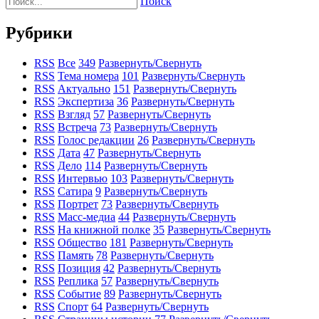
Поиск
Рубрики
RSS
Все
349
Развернуть/Свернуть
RSS
Тема номера
101
Развернуть/Свернуть
RSS
Актуально
151
Развернуть/Свернуть
RSS
Экспертиза
36
Развернуть/Свернуть
RSS
Взгляд
57
Развернуть/Свернуть
RSS
Встреча
73
Развернуть/Свернуть
RSS
Голос редакции
26
Развернуть/Свернуть
RSS
Дата
47
Развернуть/Свернуть
RSS
Дело
114
Развернуть/Свернуть
RSS
Интервью
103
Развернуть/Свернуть
RSS
Сатира
9
Развернуть/Свернуть
RSS
Портрет
73
Развернуть/Свернуть
RSS
Масс-медиа
44
Развернуть/Свернуть
RSS
На книжной полке
35
Развернуть/Свернуть
RSS
Общество
181
Развернуть/Свернуть
RSS
Память
78
Развернуть/Свернуть
RSS
Позиция
42
Развернуть/Свернуть
RSS
Реплика
57
Развернуть/Свернуть
RSS
Событие
89
Развернуть/Свернуть
RSS
Спорт
64
Развернуть/Свернуть