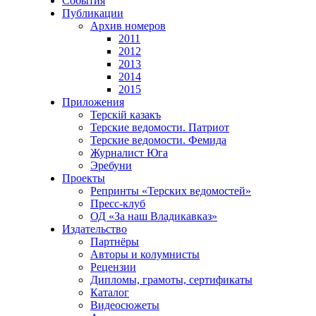
События
Публикации
Архив номеров
2011
2012
2013
2014
2015
Приложения
Терскiй казакъ
Терские ведомости. Патриот
Терские ведомости. Фемида
Журналист Юга
Эребуни
Проекты
Репринты «Терских ведомостей»
Пресс-клуб
ОД «За наш Владикавказ»
Издательство
Партнёры
Авторы и колумнисты
Рецензии
Дипломы, грамоты, сертификаты
Каталог
Видеосюжеты