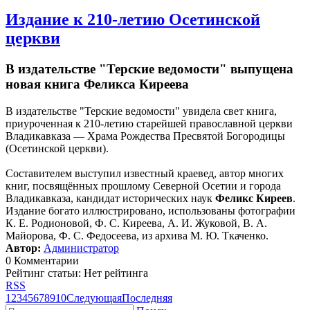
Издание к 210-летию Осетинской
церкви
В издательстве "Терские ведомости" выпущена
новая книга Феликса Киреева
В издательстве "Терские ведомости" увидела свет книга,
приуроченная к 210-летию старейшей православной церкви
Владикавказа — Храма Рождества Пресвятой Богородицы
(Осетинской церкви).
Составителем выступил известный краевед, автор многих
книг, посвящённых прошлому Северной Осетии и города
Владикавказа, кандидат исторических наук
Феликс Киреев
.
Издание богато иллюстрировано, использованы фотографии
К. Е. Родионовой, Ф. С. Киреева, А. И. Жуковой, В. А.
Майорова, Ф. С. Федосеева, из архива М. Ю. Ткаченко.
Автор:
Администратор
0 Комментарии
Рейтинг статьи: Нет рейтинга
RSS
1
2
3
4
5
6
7
8
9
10
Следующая
Последняя