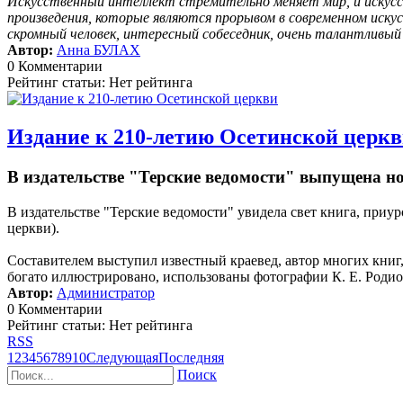
Искусственный интеллект стремительно меняет мир, и искусс
произведения, которые являются прорывом в современном иску
скромный человек, интересный собеседник, очень талантливы
Автор:
Анна БУЛАХ
0 Комментарии
Рейтинг статьи: Нет рейтинга
Издание к 210-летию Осетинской церк
В издательстве "Терские ведомости" выпущена н
В издательстве "Терские ведомости" увидела свет книга, пр
церкви).
Составителем выступил известный краевед, автор многих кни
богато иллюстрировано, использованы фотографии К. Е. Родион
Автор:
Администратор
0 Комментарии
Рейтинг статьи: Нет рейтинга
RSS
1
2
3
4
5
6
7
8
9
10
Следующая
Последняя
Поиск