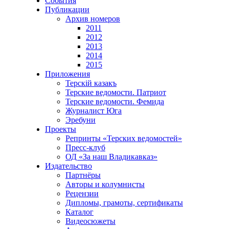
События
Публикации
Архив номеров
2011
2012
2013
2014
2015
Приложения
Терскiй казакъ
Терские ведомости. Патриот
Терские ведомости. Фемида
Журналист Юга
Эребуни
Проекты
Репринты «Терских ведомостей»
Пресс-клуб
ОД «За наш Владикавказ»
Издательство
Партнёры
Авторы и колумнисты
Рецензии
Дипломы, грамоты, сертификаты
Каталог
Видеосюжеты