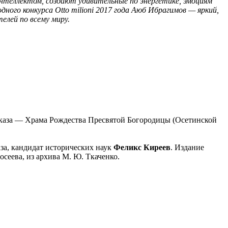
нтеллектом, создают удивительные по энергетике, эмоциям
ого конкурса Otto milioni 2017 года Аюб Ибрагимов — яркий,
елей по всему миру.
авказа — Храма Рождества Пресвятой Богородицы (Осетинской
за, кандидат исторических наук
Феликс Киреев
. Издание
осеева, из архива М. Ю. Ткаченко.