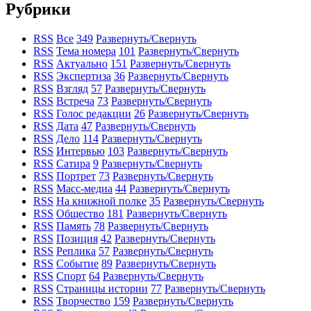
Рубрики
RSS
Все
349
Развернуть/Свернуть
RSS
Тема номера
101
Развернуть/Свернуть
RSS
Актуально
151
Развернуть/Свернуть
RSS
Экспертиза
36
Развернуть/Свернуть
RSS
Взгляд
57
Развернуть/Свернуть
RSS
Встреча
73
Развернуть/Свернуть
RSS
Голос редакции
26
Развернуть/Свернуть
RSS
Дата
47
Развернуть/Свернуть
RSS
Дело
114
Развернуть/Свернуть
RSS
Интервью
103
Развернуть/Свернуть
RSS
Сатира
9
Развернуть/Свернуть
RSS
Портрет
73
Развернуть/Свернуть
RSS
Масс-медиа
44
Развернуть/Свернуть
RSS
На книжной полке
35
Развернуть/Свернуть
RSS
Общество
181
Развернуть/Свернуть
RSS
Память
78
Развернуть/Свернуть
RSS
Позиция
42
Развернуть/Свернуть
RSS
Реплика
57
Развернуть/Свернуть
RSS
Событие
89
Развернуть/Свернуть
RSS
Спорт
64
Развернуть/Свернуть
RSS
Страницы истории
77
Развернуть/Свернуть
RSS
Творчество
159
Развернуть/Свернуть