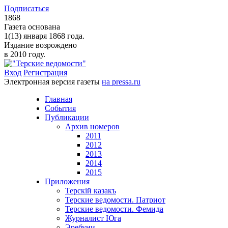
Подписаться
1868
Газета основана
1(13) января 1868 года.
Издание возрождено
в 2010 году.
Вход
Регистрация
Электронная версия газеты
на pressa.ru
Главная
События
Публикации
Архив номеров
2011
2012
2013
2014
2015
Приложения
Терскiй казакъ
Терские ведомости. Патриот
Терские ведомости. Фемида
Журналист Юга
Эребуни