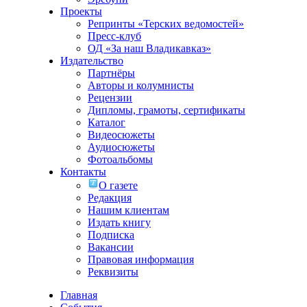
Проекты
Репринты «Терских ведомостей»
Пресс-клуб
ОД «За наш Владикавказ»
Издательство
Партнёры
Авторы и колумнисты
Рецензии
Дипломы, грамоты, сертификаты
Каталог
Видеосюжеты
Аудиосюжеты
Фотоальбомы
Контакты
О газете
Редакция
Нашим клиентам
Издать книгу
Подписка
Вакансии
Правовая информация
Реквизиты
Главная