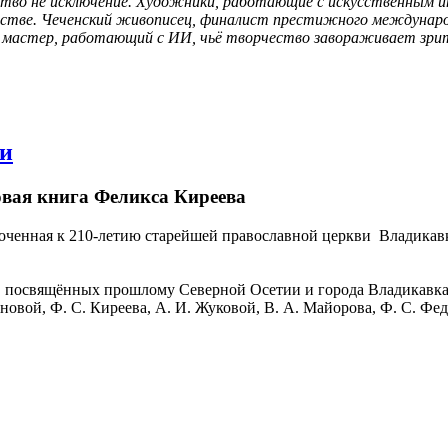
тво не исключение. Художники, работающие с искусственным и
сстве. Чеченский живописец, финалист престижного международн
й мастер, работающий с ИИ, чьё творчество завораживает зрит
ви
овая книга Феликса Киреева
иуроченная к 210-летию старейшей православной церкви Владик
г, посвящённых прошлому Северной Осетии и города Владикавка
овой, Ф. С. Киреева, А. И. Жуковой, В. А. Майорова, Ф. С. Фед