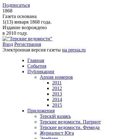
Подписаться
1868
Газета основана
1(13) января 1868 года.
Издание возрождено
в 2010 году.
Вход
Регистрация
Электронная версия газеты
на pressa.ru
Главная
События
Публикации
Архив номеров
2011
2012
2013
2014
2015
Приложения
Терскiй казакъ
Терские ведомости. Патриот
Терские ведомости. Фемида
Журналист Юга
Эребуни