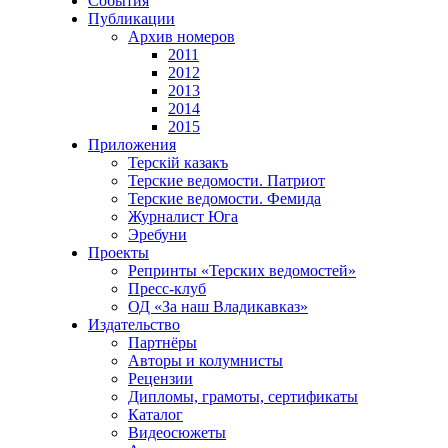
События
Публикации
Архив номеров
2011
2012
2013
2014
2015
Приложения
Терскiй казакъ
Терские ведомости. Патриот
Терские ведомости. Фемида
Журналист Юга
Эребуни
Проекты
Репринты «Терских ведомостей»
Пресс-клуб
ОД «За наш Владикавказ»
Издательство
Партнёры
Авторы и колумнисты
Рецензии
Дипломы, грамоты, сертификаты
Каталог
Видеосюжеты