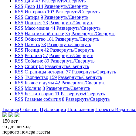
RSS
Дата
47
Развернуть/Свернуть
RSS
Дело
114
Развернуть/Свернуть
RSS
Интервью
103
Развернуть/Свернуть
RSS
Сатира
9
Развернуть/Свернуть
RSS
Портрет
73
Развернуть/Свернуть
RSS
Масс-медиа
44
Развернуть/Свернуть
RSS
На книжной полке
35
Развернуть/Свернуть
RSS
Общество
181
Развернуть/Свернуть
RSS
Память
78
Развернуть/Свернуть
RSS
Позиция
42
Развернуть/Свернуть
RSS
Реплика
57
Развернуть/Свернуть
RSS
Событие
89
Развернуть/Свернуть
RSS
Спорт
64
Развернуть/Свернуть
RSS
Страницы истории
77
Развернуть/Свернуть
RSS
Творчество
159
Развернуть/Свернуть
RSS
Былое и думы
42
Развернуть/Свернуть
RSS
Молния
8
Развернуть/Свернуть
RSS
Без категории
11
Развернуть/Свернуть
RSS
Главные события
8
Развернуть/Свернуть
Главная
События
Публикации
Приложения
Проекты
Издатель
150 лет
со дня выхода
первого номера газеты