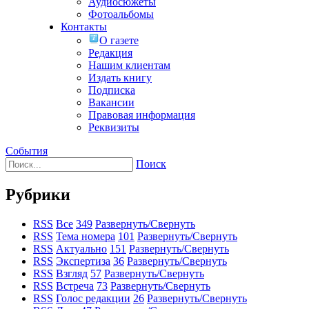
Аудиосюжеты
Фотоальбомы
Контакты
О газете
Редакция
Нашим клиентам
Издать книгу
Подписка
Вакансии
Правовая информация
Реквизиты
События
Поиск
Рубрики
RSS
Все
349
Развернуть/Свернуть
RSS
Тема номера
101
Развернуть/Свернуть
RSS
Актуально
151
Развернуть/Свернуть
RSS
Экспертиза
36
Развернуть/Свернуть
RSS
Взгляд
57
Развернуть/Свернуть
RSS
Встреча
73
Развернуть/Свернуть
RSS
Голос редакции
26
Развернуть/Свернуть