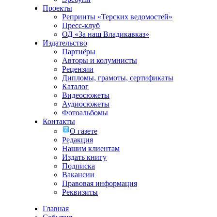
Проекты
Репринты «Терских ведомостей»
Пресс-клуб
ОД «За наш Владикавказ»
Издательство
Партнёры
Авторы и колумнисты
Рецензии
Дипломы, грамоты, сертификаты
Каталог
Видеосюжеты
Аудиосюжеты
Фотоальбомы
Контакты
О газете
Редакция
Нашим клиентам
Издать книгу
Подписка
Вакансии
Правовая информация
Реквизиты
Главная