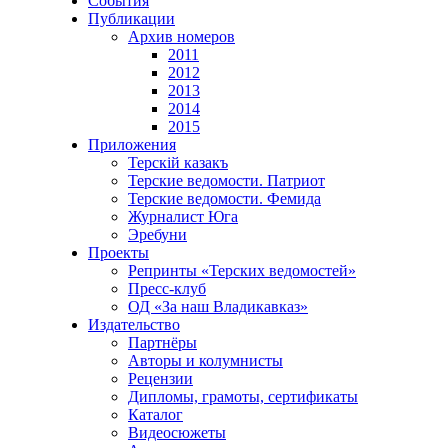
События
Публикации
Архив номеров
2011
2012
2013
2014
2015
Приложения
Терскiй казакъ
Терские ведомости. Патриот
Терские ведомости. Фемида
Журналист Юга
Эребуни
Проекты
Репринты «Терских ведомостей»
Пресс-клуб
ОД «За наш Владикавказ»
Издательство
Партнёры
Авторы и колумнисты
Рецензии
Дипломы, грамоты, сертификаты
Каталог
Видеосюжеты