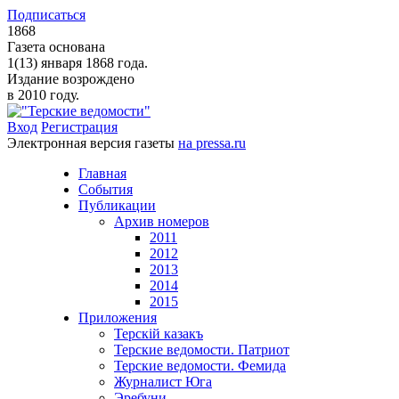
Подписаться
1868
Газета основана
1(13) января 1868 года.
Издание возрождено
в 2010 году.
Вход
Регистрация
Электронная версия газеты
на pressa.ru
Главная
События
Публикации
Архив номеров
2011
2012
2013
2014
2015
Приложения
Терскiй казакъ
Терские ведомости. Патриот
Терские ведомости. Фемида
Журналист Юга
Эребуни