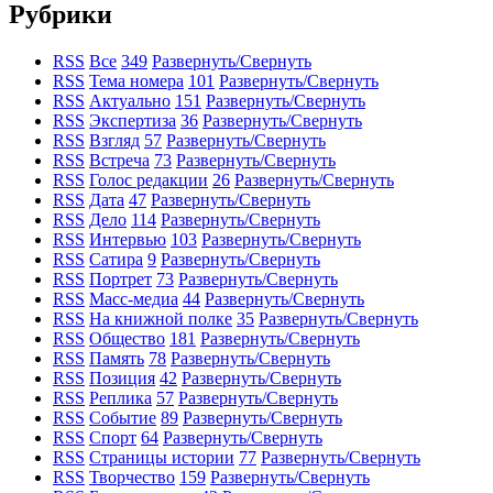
Рубрики
RSS
Все
349
Развернуть/Свернуть
RSS
Тема номера
101
Развернуть/Свернуть
RSS
Актуально
151
Развернуть/Свернуть
RSS
Экспертиза
36
Развернуть/Свернуть
RSS
Взгляд
57
Развернуть/Свернуть
RSS
Встреча
73
Развернуть/Свернуть
RSS
Голос редакции
26
Развернуть/Свернуть
RSS
Дата
47
Развернуть/Свернуть
RSS
Дело
114
Развернуть/Свернуть
RSS
Интервью
103
Развернуть/Свернуть
RSS
Сатира
9
Развернуть/Свернуть
RSS
Портрет
73
Развернуть/Свернуть
RSS
Масс-медиа
44
Развернуть/Свернуть
RSS
На книжной полке
35
Развернуть/Свернуть
RSS
Общество
181
Развернуть/Свернуть
RSS
Память
78
Развернуть/Свернуть
RSS
Позиция
42
Развернуть/Свернуть
RSS
Реплика
57
Развернуть/Свернуть
RSS
Событие
89
Развернуть/Свернуть
RSS
Спорт
64
Развернуть/Свернуть
RSS
Страницы истории
77
Развернуть/Свернуть
RSS
Творчество
159
Развернуть/Свернуть