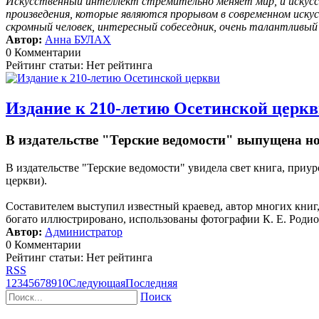
Искусственный интеллект стремительно меняет мир, и искусс
произведения, которые являются прорывом в современном иску
скромный человек, интересный собеседник, очень талантливы
Автор:
Анна БУЛАХ
0 Комментарии
Рейтинг статьи: Нет рейтинга
Издание к 210-летию Осетинской церк
В издательстве "Терские ведомости" выпущена н
В издательстве "Терские ведомости" увидела свет книга, пр
церкви).
Составителем выступил известный краевед, автор многих кни
богато иллюстрировано, использованы фотографии К. Е. Родион
Автор:
Администратор
0 Комментарии
Рейтинг статьи: Нет рейтинга
RSS
1
2
3
4
5
6
7
8
9
10
Следующая
Последняя
Поиск