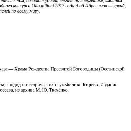
нтеллектом, создают удивительные по энергетике, эмоциям
ого конкурса Otto milioni 2017 года Аюб Ибрагимов — яркий,
елей по всему миру.
авказа — Храма Рождества Пресвятой Богородицы (Осетинской
за, кандидат исторических наук
Феликс Киреев
. Издание
осеева, из архива М. Ю. Ткаченко.