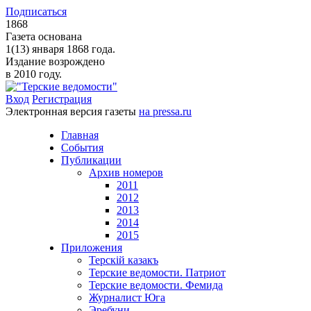
Подписаться
1868
Газета основана
1(13) января 1868 года.
Издание возрождено
в 2010 году.
Вход
Регистрация
Электронная версия газеты
на pressa.ru
Главная
События
Публикации
Архив номеров
2011
2012
2013
2014
2015
Приложения
Терскiй казакъ
Терские ведомости. Патриот
Терские ведомости. Фемида
Журналист Юга
Эребуни