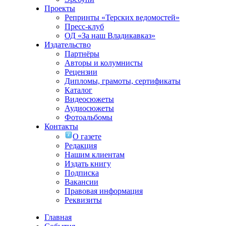
Проекты
Репринты «Терских ведомостей»
Пресс-клуб
ОД «За наш Владикавказ»
Издательство
Партнёры
Авторы и колумнисты
Рецензии
Дипломы, грамоты, сертификаты
Каталог
Видеосюжеты
Аудиосюжеты
Фотоальбомы
Контакты
О газете
Редакция
Нашим клиентам
Издать книгу
Подписка
Вакансии
Правовая информация
Реквизиты
Главная