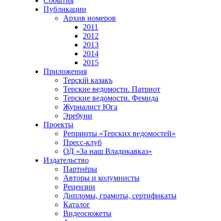
События
Публикации
Архив номеров
2011
2012
2013
2014
2015
Приложения
Терскiй казакъ
Терские ведомости. Патриот
Терские ведомости. Фемида
Журналист Юга
Эребуни
Проекты
Репринты «Терских ведомостей»
Пресс-клуб
ОД «За наш Владикавказ»
Издательство
Партнёры
Авторы и колумнисты
Рецензии
Дипломы, грамоты, сертификаты
Каталог
Видеосюжеты