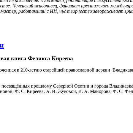
тво не исключение. Художники, работающие с искусственным и
сстве. Чеченский живописец, финалист престижного международн
й мастер, работающий с ИИ, чьё творчество завораживает зрит
ви
овая книга Феликса Киреева
иуроченная к 210-летию старейшей православной церкви Владик
г, посвящённых прошлому Северной Осетии и города Владикавка
овой, Ф. С. Киреева, А. И. Жуковой, В. А. Майорова, Ф. С. Фед