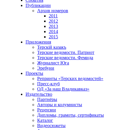
События
Публикации
Архив номеров
2011
2012
2013
2014
2015
Приложения
Терскiй казакъ
Терские ведомости. Патриот
Терские ведомости. Фемида
Журналист Юга
Эребуни
Проекты
Репринты «Терских ведомостей»
Пресс-клуб
ОД «За наш Владикавказ»
Издательство
Партнёры
Авторы и колумнисты
Рецензии
Дипломы, грамоты, сертификаты
Каталог
Видеосюжеты