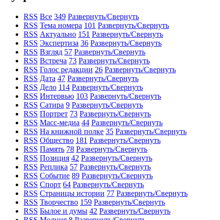
RSS
Все
349
Развернуть/Свернуть
RSS
Тема номера
101
Развернуть/Свернуть
RSS
Актуально
151
Развернуть/Свернуть
RSS
Экспертиза
36
Развернуть/Свернуть
RSS
Взгляд
57
Развернуть/Свернуть
RSS
Встреча
73
Развернуть/Свернуть
RSS
Голос редакции
26
Развернуть/Свернуть
RSS
Дата
47
Развернуть/Свернуть
RSS
Дело
114
Развернуть/Свернуть
RSS
Интервью
103
Развернуть/Свернуть
RSS
Сатира
9
Развернуть/Свернуть
RSS
Портрет
73
Развернуть/Свернуть
RSS
Масс-медиа
44
Развернуть/Свернуть
RSS
На книжной полке
35
Развернуть/Свернуть
RSS
Общество
181
Развернуть/Свернуть
RSS
Память
78
Развернуть/Свернуть
RSS
Позиция
42
Развернуть/Свернуть
RSS
Реплика
57
Развернуть/Свернуть
RSS
Событие
89
Развернуть/Свернуть
RSS
Спорт
64
Развернуть/Свернуть
RSS
Страницы истории
77
Развернуть/Свернуть
RSS
Творчество
159
Развернуть/Свернуть
RSS
Былое и думы
42
Развернуть/Свернуть
RSS
Молния
8
Развернуть/Свернуть