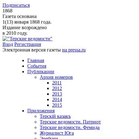
Подписаться
1868
Газета основана
1(13) января 1868 года.
Издание возрождено
в 2010 году.
Вход
Регистрация
Электронная версия газеты
на pressa.ru
Главная
События
Публикации
Архив номеров
2011
2012
2013
2014
2015
Приложения
Терскiй казакъ
Терские ведомости. Патриот
Терские ведомости. Фемида
Журналист Юга
Эребуни