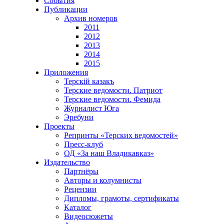
События
Публикации
Архив номеров
2011
2012
2013
2014
2015
Приложения
Терскiй казакъ
Терские ведомости. Патриот
Терские ведомости. Фемида
Журналист Юга
Эребуни
Проекты
Репринты «Терских ведомостей»
Пресс-клуб
ОД «За наш Владикавказ»
Издательство
Партнёры
Авторы и колумнисты
Рецензии
Дипломы, грамоты, сертификаты
Каталог
Видеосюжеты