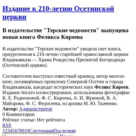
Издание к 210-летию Осетинской
церкви
В издательстве "Терские ведомости" выпущена
новая книга Феликса Киреева
В издательстве "Терские ведомости" увидела свет книга,
приуроченная к 210-летию старейшей православной церкви
Владикавказа — Храма Рождества Пресвятой Богородицы
(Осетинской церкви).
Составителем выступил известный краевед, автор многих
книг, посвящённых прошлому Северной Осетии и города
Владикавказа, кандидат исторических наук
Феликс Киреев
.
Издание богато иллюстрировано, использованы фотографии
К. Е. Родионовой, Ф. С. Киреева, А. И. Жуковой, В. А.
Майорова, Ф. С. Федосеева, из архива М. Ю. Ткаченко.
Автор:
Администратор
0 Комментарии
Рейтинг статьи: Нет рейтинга
RSS
1
2
3
4
5
6
7
8
9
10
Следующая
Последняя