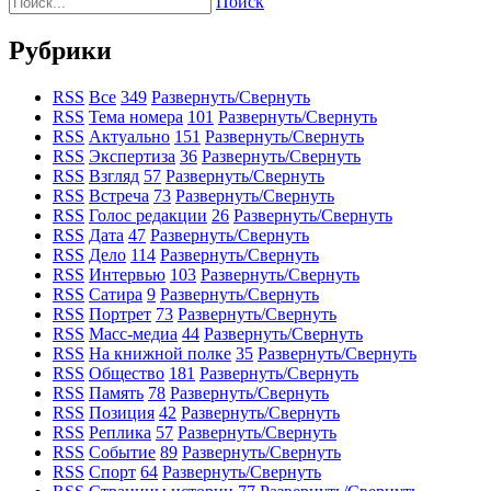
Поиск
Рубрики
RSS
Все
349
Развернуть/Свернуть
RSS
Тема номера
101
Развернуть/Свернуть
RSS
Актуально
151
Развернуть/Свернуть
RSS
Экспертиза
36
Развернуть/Свернуть
RSS
Взгляд
57
Развернуть/Свернуть
RSS
Встреча
73
Развернуть/Свернуть
RSS
Голос редакции
26
Развернуть/Свернуть
RSS
Дата
47
Развернуть/Свернуть
RSS
Дело
114
Развернуть/Свернуть
RSS
Интервью
103
Развернуть/Свернуть
RSS
Сатира
9
Развернуть/Свернуть
RSS
Портрет
73
Развернуть/Свернуть
RSS
Масс-медиа
44
Развернуть/Свернуть
RSS
На книжной полке
35
Развернуть/Свернуть
RSS
Общество
181
Развернуть/Свернуть
RSS
Память
78
Развернуть/Свернуть
RSS
Позиция
42
Развернуть/Свернуть
RSS
Реплика
57
Развернуть/Свернуть
RSS
Событие
89
Развернуть/Свернуть
RSS
Спорт
64
Развернуть/Свернуть