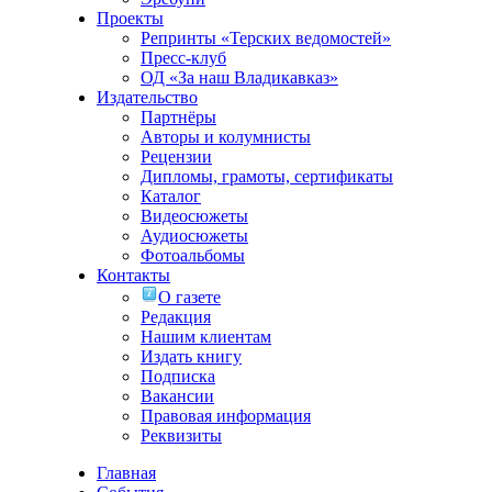
Проекты
Репринты «Терских ведомостей»
Пресс-клуб
ОД «За наш Владикавказ»
Издательство
Партнёры
Авторы и колумнисты
Рецензии
Дипломы, грамоты, сертификаты
Каталог
Видеосюжеты
Аудиосюжеты
Фотоальбомы
Контакты
О газете
Редакция
Нашим клиентам
Издать книгу
Подписка
Вакансии
Правовая информация
Реквизиты
Главная