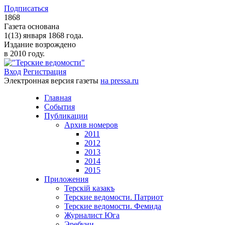
Подписаться
1868
Газета основана
1(13) января 1868 года.
Издание возрождено
в 2010 году.
Вход
Регистрация
Электронная версия газеты
на pressa.ru
Главная
События
Публикации
Архив номеров
2011
2012
2013
2014
2015
Приложения
Терскiй казакъ
Терские ведомости. Патриот
Терские ведомости. Фемида
Журналист Юга
Эребуни