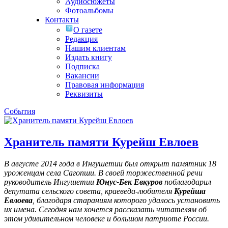
Аудиосюжеты
Фотоальбомы
Контакты
О газете
Редакция
Нашим клиентам
Издать книгу
Подписка
Вакансии
Правовая информация
Реквизиты
События
Хранитель памяти Курейш Евлоев
В августе 2014 года в Ингушетии был открыт памятник 18
уроженцам села Сагопши. В своей торжественной речи
руководитель Ингушетии
Юнус-Бек Евкуров
поблагодарил
депутата сельского совета, краеведа-любителя
Курейша
Евлоева
, благодаря стараниям которого удалось установить
их имена
. Сегодня нам хочется рассказать читателям об
этом удивительном человеке и большом патриоте России.