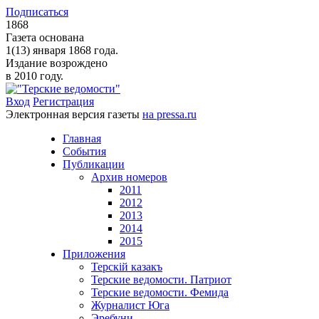
Подписаться
1868
Газета основана
1(13) января 1868 года.
Издание возрождено
в 2010 году.
Вход
Регистрация
Электронная версия газеты
на pressa.ru
Главная
События
Публикации
Архив номеров
2011
2012
2013
2014
2015
Приложения
Терскiй казакъ
Терские ведомости. Патриот
Терские ведомости. Фемида
Журналист Юга
Эребуни