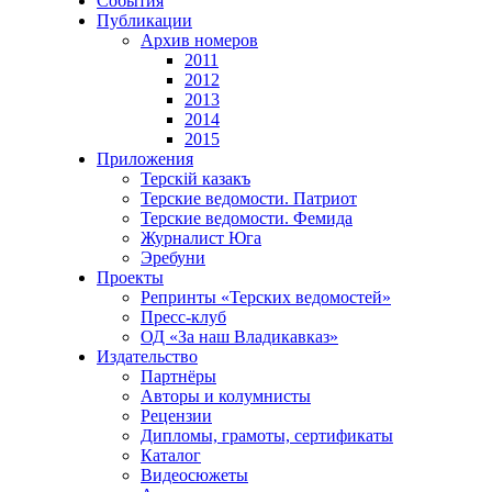
События
Публикации
Архив номеров
2011
2012
2013
2014
2015
Приложения
Терскiй казакъ
Терские ведомости. Патриот
Терские ведомости. Фемида
Журналист Юга
Эребуни
Проекты
Репринты «Терских ведомостей»
Пресс-клуб
ОД «За наш Владикавказ»
Издательство
Партнёры
Авторы и колумнисты
Рецензии
Дипломы, грамоты, сертификаты
Каталог
Видеосюжеты