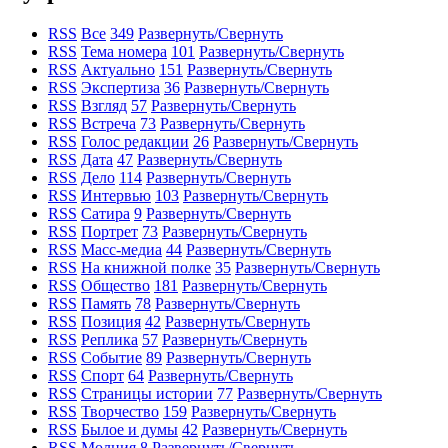
RSS
Все
349
Развернуть/Свернуть
RSS
Тема номера
101
Развернуть/Свернуть
RSS
Актуально
151
Развернуть/Свернуть
RSS
Экспертиза
36
Развернуть/Свернуть
RSS
Взгляд
57
Развернуть/Свернуть
RSS
Встреча
73
Развернуть/Свернуть
RSS
Голос редакции
26
Развернуть/Свернуть
RSS
Дата
47
Развернуть/Свернуть
RSS
Дело
114
Развернуть/Свернуть
RSS
Интервью
103
Развернуть/Свернуть
RSS
Сатира
9
Развернуть/Свернуть
RSS
Портрет
73
Развернуть/Свернуть
RSS
Масс-медиа
44
Развернуть/Свернуть
RSS
На книжной полке
35
Развернуть/Свернуть
RSS
Общество
181
Развернуть/Свернуть
RSS
Память
78
Развернуть/Свернуть
RSS
Позиция
42
Развернуть/Свернуть
RSS
Реплика
57
Развернуть/Свернуть
RSS
Событие
89
Развернуть/Свернуть
RSS
Спорт
64
Развернуть/Свернуть
RSS
Страницы истории
77
Развернуть/Свернуть
RSS
Творчество
159
Развернуть/Свернуть
RSS
Былое и думы
42
Развернуть/Свернуть
RSS
Молния
8
Развернуть/Свернуть