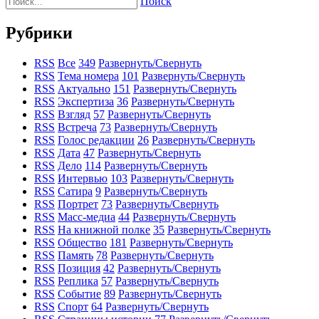
Поиск
Рубрики
RSS
Все
349
Развернуть/Свернуть
RSS
Тема номера
101
Развернуть/Свернуть
RSS
Актуально
151
Развернуть/Свернуть
RSS
Экспертиза
36
Развернуть/Свернуть
RSS
Взгляд
57
Развернуть/Свернуть
RSS
Встреча
73
Развернуть/Свернуть
RSS
Голос редакции
26
Развернуть/Свернуть
RSS
Дата
47
Развернуть/Свернуть
RSS
Дело
114
Развернуть/Свернуть
RSS
Интервью
103
Развернуть/Свернуть
RSS
Сатира
9
Развернуть/Свернуть
RSS
Портрет
73
Развернуть/Свернуть
RSS
Масс-медиа
44
Развернуть/Свернуть
RSS
На книжной полке
35
Развернуть/Свернуть
RSS
Общество
181
Развернуть/Свернуть
RSS
Память
78
Развернуть/Свернуть
RSS
Позиция
42
Развернуть/Свернуть
RSS
Реплика
57
Развернуть/Свернуть
RSS
Событие
89
Развернуть/Свернуть
RSS
Спорт
64
Развернуть/Свернуть