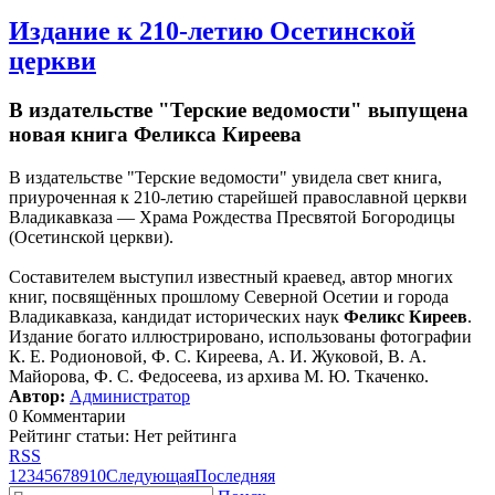
Издание к 210-летию Осетинской
церкви
В издательстве "Терские ведомости" выпущена
новая книга Феликса Киреева
В издательстве "Терские ведомости" увидела свет книга,
приуроченная к 210-летию старейшей православной церкви
Владикавказа — Храма Рождества Пресвятой Богородицы
(Осетинской церкви).
Составителем выступил известный краевед, автор многих
книг, посвящённых прошлому Северной Осетии и города
Владикавказа, кандидат исторических наук
Феликс Киреев
.
Издание богато иллюстрировано, использованы фотографии
К. Е. Родионовой, Ф. С. Киреева, А. И. Жуковой, В. А.
Майорова, Ф. С. Федосеева, из архива М. Ю. Ткаченко.
Автор:
Администратор
0 Комментарии
Рейтинг статьи: Нет рейтинга
RSS
1
2
3
4
5
6
7
8
9
10
Следующая
Последняя