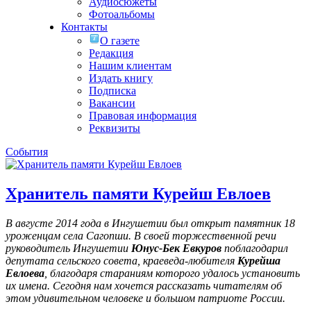
Аудиосюжеты
Фотоальбомы
Контакты
О газете
Редакция
Нашим клиентам
Издать книгу
Подписка
Вакансии
Правовая информация
Реквизиты
События
Хранитель памяти Курейш Евлоев
В августе 2014 года в Ингушетии был открыт памятник 18
уроженцам села Сагопши. В своей торжественной речи
руководитель Ингушетии
Юнус-Бек Евкуров
поблагодарил
депутата сельского совета, краеведа-любителя
Курейша
Евлоева
, благодаря стараниям которого удалось установить
их имена
. Сегодня нам хочется рассказать читателям об
этом удивительном человеке и большом патриоте России.