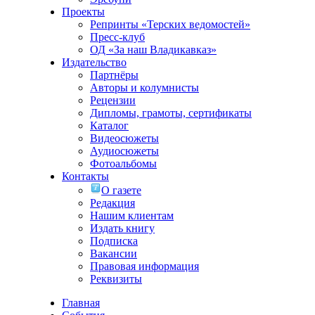
Проекты
Репринты «Терских ведомостей»
Пресс-клуб
ОД «За наш Владикавказ»
Издательство
Партнёры
Авторы и колумнисты
Рецензии
Дипломы, грамоты, сертификаты
Каталог
Видеосюжеты
Аудиосюжеты
Фотоальбомы
Контакты
О газете
Редакция
Нашим клиентам
Издать книгу
Подписка
Вакансии
Правовая информация
Реквизиты
Главная