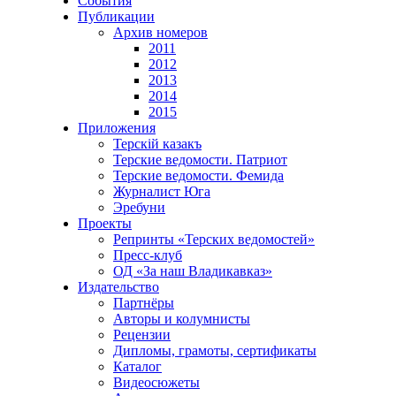
События
Публикации
Архив номеров
2011
2012
2013
2014
2015
Приложения
Терскiй казакъ
Терские ведомости. Патриот
Терские ведомости. Фемида
Журналист Юга
Эребуни
Проекты
Репринты «Терских ведомостей»
Пресс-клуб
ОД «За наш Владикавказ»
Издательство
Партнёры
Авторы и колумнисты
Рецензии
Дипломы, грамоты, сертификаты
Каталог
Видеосюжеты