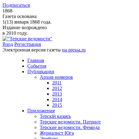
Подписаться
1868
Газета основана
1(13) января 1868 года.
Издание возрождено
в 2010 году.
Вход
Регистрация
Электронная версия газеты
на pressa.ru
Главная
События
Публикации
Архив номеров
2011
2012
2013
2014
2015
Приложения
Терскiй казакъ
Терские ведомости. Патриот
Терские ведомости. Фемида
Журналист Юга
Эребуни