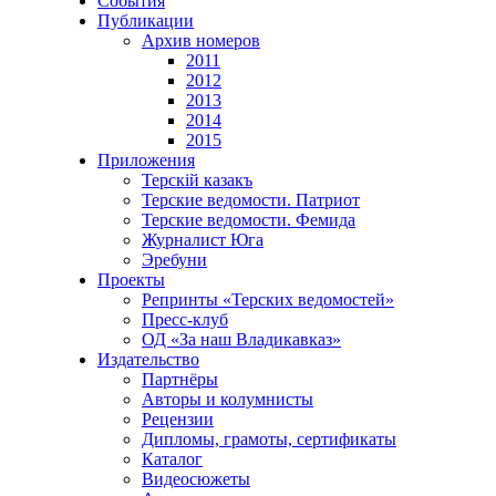
События
Публикации
Архив номеров
2011
2012
2013
2014
2015
Приложения
Терскiй казакъ
Терские ведомости. Патриот
Терские ведомости. Фемида
Журналист Юга
Эребуни
Проекты
Репринты «Терских ведомостей»
Пресс-клуб
ОД «За наш Владикавказ»
Издательство
Партнёры
Авторы и колумнисты
Рецензии
Дипломы, грамоты, сертификаты
Каталог
Видеосюжеты