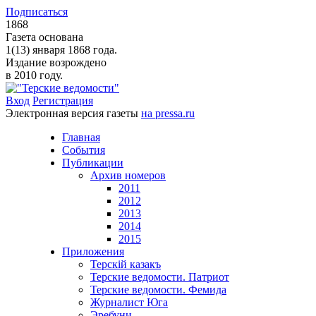
Подписаться
1868
Газета основана
1(13) января 1868 года.
Издание возрождено
в 2010 году.
Вход
Регистрация
Электронная версия газеты
на pressa.ru
Главная
События
Публикации
Архив номеров
2011
2012
2013
2014
2015
Приложения
Терскiй казакъ
Терские ведомости. Патриот
Терские ведомости. Фемида
Журналист Юга
Эребуни