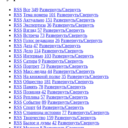
RSS
Все
349
Развернуть/Свернуть
RSS
Тема номера
101
Развернуть/Свернуть
RSS
Актуально
151
Развернуть/Свернуть
RSS
Экспертиза
36
Развернуть/Свернуть
RSS
Взгляд
57
Развернуть/Свернуть
RSS
Встреча
73
Развернуть/Свернуть
RSS
Голос редакции
26
Развернуть/Свернуть
RSS
Дата
47
Развернуть/Свернуть
RSS
Дело
114
Развернуть/Свернуть
RSS
Интервью
103
Развернуть/Свернуть
RSS
Сатира
9
Развернуть/Свернуть
RSS
Портрет
73
Развернуть/Свернуть
RSS
Масс-медиа
44
Развернуть/Свернуть
RSS
На книжной полке
35
Развернуть/Свернуть
RSS
Общество
181
Развернуть/Свернуть
RSS
Память
78
Развернуть/Свернуть
RSS
Позиция
42
Развернуть/Свернуть
RSS
Реплика
57
Развернуть/Свернуть
RSS
Событие
89
Развернуть/Свернуть
RSS
Спорт
64
Развернуть/Свернуть
RSS
Страницы истории
77
Развернуть/Свернуть
RSS
Творчество
159
Развернуть/Свернуть
RSS
Былое и думы
42
Развернуть/Свернуть
RSS
Молния
8
Развернуть/Свернуть