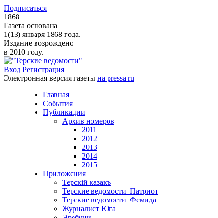
Подписаться
1868
Газета основана
1(13) января 1868 года.
Издание возрождено
в 2010 году.
Вход
Регистрация
Электронная версия газеты
на pressa.ru
Главная
События
Публикации
Архив номеров
2011
2012
2013
2014
2015
Приложения
Терскiй казакъ
Терские ведомости. Патриот
Терские ведомости. Фемида
Журналист Юга
Эребуни