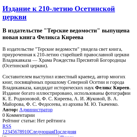
Издание к 210-летию Осетинской
церкви
В издательстве "Терские ведомости" выпущена
новая книга Феликса Киреева
В издательстве "Терские ведомости" увидела свет книга,
приуроченная к 210-летию старейшей православной церкви
Владикавказа — Храма Рождества Пресвятой Богородицы
(Осетинской церкви).
Составителем выступил известный краевед, автор многих
книг, посвящённых прошлому Северной Осетии и города
Владикавказа, кандидат исторических наук
Феликс Киреев
.
Издание богато иллюстрировано, использованы фотографии
К. Е. Родионовой, Ф. С. Киреева, А. И. Жуковой, В. А.
Майорова, Ф. С. Федосеева, из архива М. Ю. Ткаченко.
Автор:
Администратор
0 Комментарии
Рейтинг статьи: Нет рейтинга
RSS
1
2
3
4
5
6
7
8
9
10
Следующая
Последняя