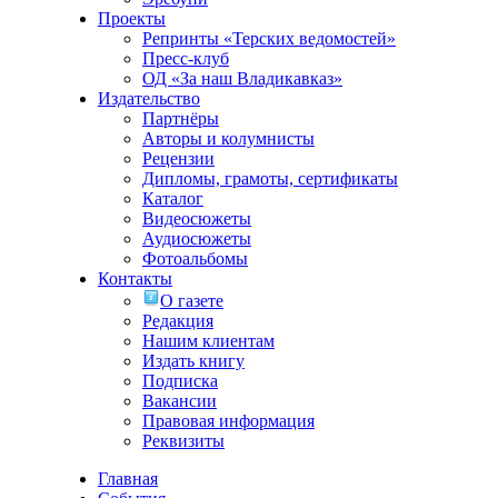
Проекты
Репринты «Терских ведомостей»
Пресс-клуб
ОД «За наш Владикавказ»
Издательство
Партнёры
Авторы и колумнисты
Рецензии
Дипломы, грамоты, сертификаты
Каталог
Видеосюжеты
Аудиосюжеты
Фотоальбомы
Контакты
О газете
Редакция
Нашим клиентам
Издать книгу
Подписка
Вакансии
Правовая информация
Реквизиты
Главная