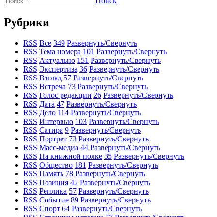
Поиск
Рубрики
RSS
Все
349
Развернуть/Свернуть
RSS
Тема номера
101
Развернуть/Свернуть
RSS
Актуально
151
Развернуть/Свернуть
RSS
Экспертиза
36
Развернуть/Свернуть
RSS
Взгляд
57
Развернуть/Свернуть
RSS
Встреча
73
Развернуть/Свернуть
RSS
Голос редакции
26
Развернуть/Свернуть
RSS
Дата
47
Развернуть/Свернуть
RSS
Дело
114
Развернуть/Свернуть
RSS
Интервью
103
Развернуть/Свернуть
RSS
Сатира
9
Развернуть/Свернуть
RSS
Портрет
73
Развернуть/Свернуть
RSS
Масс-медиа
44
Развернуть/Свернуть
RSS
На книжной полке
35
Развернуть/Свернуть
RSS
Общество
181
Развернуть/Свернуть
RSS
Память
78
Развернуть/Свернуть
RSS
Позиция
42
Развернуть/Свернуть
RSS
Реплика
57
Развернуть/Свернуть
RSS
Событие
89
Развернуть/Свернуть
RSS
Спорт
64
Развернуть/Свернуть