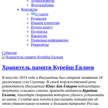
Аудиосюжеты
Фотоальбомы
Контакты
О газете
Редакция
Нашим клиентам
Издать книгу
Подписка
Вакансии
Правовая информация
Реквизиты
События
Хранитель памяти Курейш Евлоев
В августе 2014 года в Ингушетии был открыт памятник 18
уроженцам села Сагопши. В своей торжественной речи
руководитель Ингушетии
Юнус-Бек Евкуров
поблагодарил
депутата сельского совета, краеведа-любителя
Курейша
Евлоева
, благодаря стараниям которого удалось установить
их имена
. Сегодня нам хочется рассказать читателям об
этом удивительном человеке и большом патриоте России.