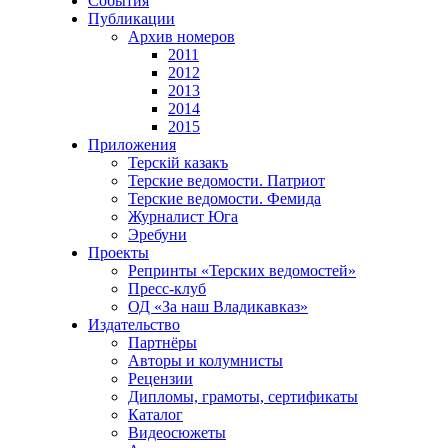
События
Публикации
Архив номеров
2011
2012
2013
2014
2015
Приложения
Терскiй казакъ
Терские ведомости. Патриот
Терские ведомости. Фемида
Журналист Юга
Эребуни
Проекты
Репринты «Терских ведомостей»
Пресс-клуб
ОД «За наш Владикавказ»
Издательство
Партнёры
Авторы и колумнисты
Рецензии
Дипломы, грамоты, сертификаты
Каталог
Видеосюжеты