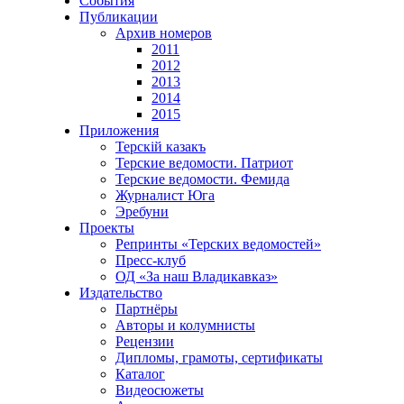
События
Публикации
Архив номеров
2011
2012
2013
2014
2015
Приложения
Терскiй казакъ
Терские ведомости. Патриот
Терские ведомости. Фемида
Журналист Юга
Эребуни
Проекты
Репринты «Терских ведомостей»
Пресс-клуб
ОД «За наш Владикавказ»
Издательство
Партнёры
Авторы и колумнисты
Рецензии
Дипломы, грамоты, сертификаты
Каталог
Видеосюжеты