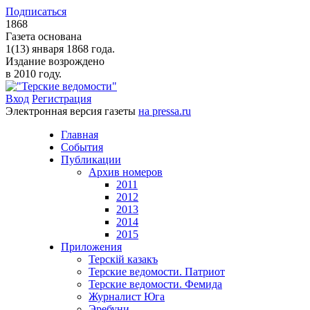
Подписаться
1868
Газета основана
1(13) января 1868 года.
Издание возрождено
в 2010 году.
Вход
Регистрация
Электронная версия газеты
на pressa.ru
Главная
События
Публикации
Архив номеров
2011
2012
2013
2014
2015
Приложения
Терскiй казакъ
Терские ведомости. Патриот
Терские ведомости. Фемида
Журналист Юга
Эребуни