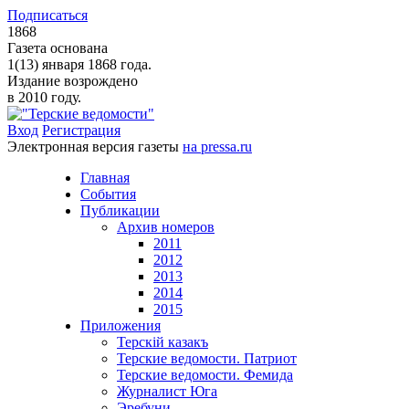
Подписаться
1868
Газета основана
1(13) января 1868 года.
Издание возрождено
в 2010 году.
Вход
Регистрация
Электронная версия газеты
на pressa.ru
Главная
События
Публикации
Архив номеров
2011
2012
2013
2014
2015
Приложения
Терскiй казакъ
Терские ведомости. Патриот
Терские ведомости. Фемида
Журналист Юга
Эребуни