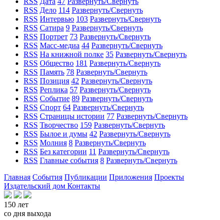
RSS
Дата
47
Развернуть/Свернуть
RSS
Дело
114
Развернуть/Свернуть
RSS
Интервью
103
Развернуть/Свернуть
RSS
Сатира
9
Развернуть/Свернуть
RSS
Портрет
73
Развернуть/Свернуть
RSS
Масс-медиа
44
Развернуть/Свернуть
RSS
На книжной полке
35
Развернуть/Свернуть
RSS
Общество
181
Развернуть/Свернуть
RSS
Память
78
Развернуть/Свернуть
RSS
Позиция
42
Развернуть/Свернуть
RSS
Реплика
57
Развернуть/Свернуть
RSS
Событие
89
Развернуть/Свернуть
RSS
Спорт
64
Развернуть/Свернуть
RSS
Страницы истории
77
Развернуть/Свернуть
RSS
Творчество
159
Развернуть/Свернуть
RSS
Былое и думы
42
Развернуть/Свернуть
RSS
Молния
8
Развернуть/Свернуть
RSS
Без категории
11
Развернуть/Свернуть
RSS
Главные события
8
Развернуть/Свернуть
Главная
События
Публикации
Приложения
Проекты
Издательский дом
Контакты
150 лет
со дня выхода