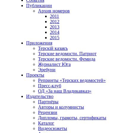
События
Публикации
Архив номеров
2011
2012
2013
2014
2015
Приложения
Терскiй казакъ
Терские ведомости. Патриот
Терские ведомости. Фемида
Журналист Юга
Эребуни
Проекты
Репринты «Терских ведомостей»
Пресс-клуб
ОД «За наш Владикавказ»
Издательство
Партнёры
Авторы и колумнисты
Рецензии
Дипломы, грамоты, сертификаты
Каталог
Видеосюжеты