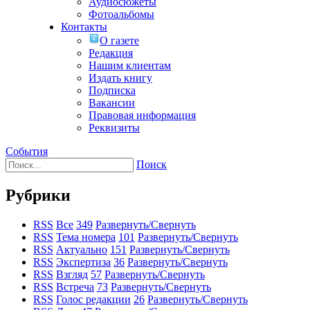
Аудиосюжеты
Фотоальбомы
Контакты
О газете
Редакция
Нашим клиентам
Издать книгу
Подписка
Вакансии
Правовая информация
Реквизиты
События
Поиск
Рубрики
RSS
Все
349
Развернуть/Свернуть
RSS
Тема номера
101
Развернуть/Свернуть
RSS
Актуально
151
Развернуть/Свернуть
RSS
Экспертиза
36
Развернуть/Свернуть
RSS
Взгляд
57
Развернуть/Свернуть
RSS
Встреча
73
Развернуть/Свернуть
RSS
Голос редакции
26
Развернуть/Свернуть