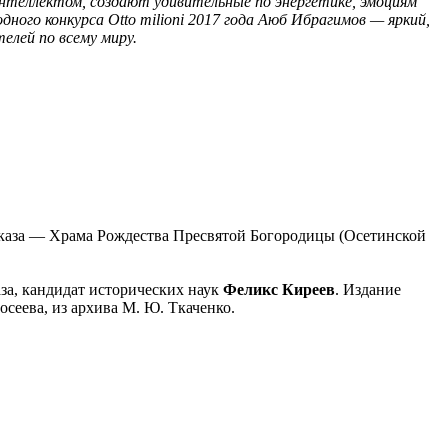
нтеллектом, создают удивительные по энергетике, эмоциям
ого конкурса Otto milioni 2017 года Аюб Ибрагимов — яркий,
елей по всему миру.
авказа — Храма Рождества Пресвятой Богородицы (Осетинской
за, кандидат исторических наук
Феликс Киреев
. Издание
осеева, из архива М. Ю. Ткаченко.