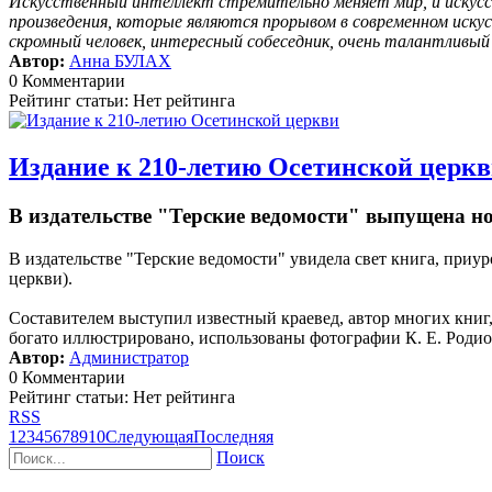
Искусственный интеллект стремительно меняет мир, и искусс
произведения, которые являются прорывом в современном иску
скромный человек, интересный собеседник, очень талантливы
Автор:
Анна БУЛАХ
0 Комментарии
Рейтинг статьи: Нет рейтинга
Издание к 210-летию Осетинской церк
В издательстве "Терские ведомости" выпущена н
В издательстве "Терские ведомости" увидела свет книга, пр
церкви).
Составителем выступил известный краевед, автор многих кни
богато иллюстрировано, использованы фотографии К. Е. Родион
Автор:
Администратор
0 Комментарии
Рейтинг статьи: Нет рейтинга
RSS
1
2
3
4
5
6
7
8
9
10
Следующая
Последняя
Поиск