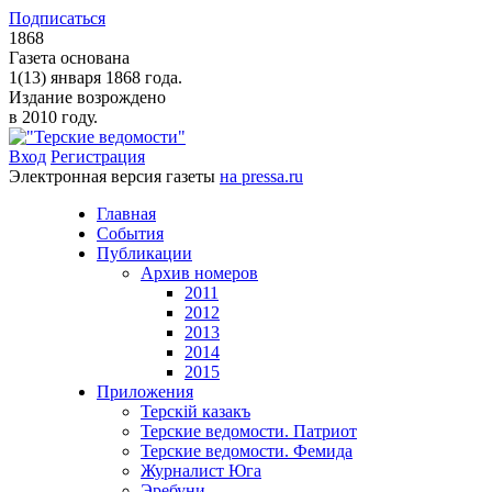
Подписаться
1868
Газета основана
1(13) января 1868 года.
Издание возрождено
в 2010 году.
Вход
Регистрация
Электронная версия газеты
на pressa.ru
Главная
События
Публикации
Архив номеров
2011
2012
2013
2014
2015
Приложения
Терскiй казакъ
Терские ведомости. Патриот
Терские ведомости. Фемида
Журналист Юга
Эребуни