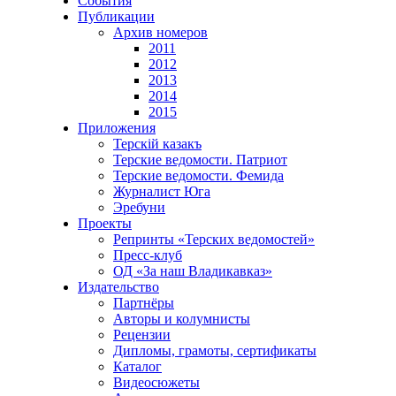
События
Публикации
Архив номеров
2011
2012
2013
2014
2015
Приложения
Терскiй казакъ
Терские ведомости. Патриот
Терские ведомости. Фемида
Журналист Юга
Эребуни
Проекты
Репринты «Терских ведомостей»
Пресс-клуб
ОД «За наш Владикавказ»
Издательство
Партнёры
Авторы и колумнисты
Рецензии
Дипломы, грамоты, сертификаты
Каталог
Видеосюжеты