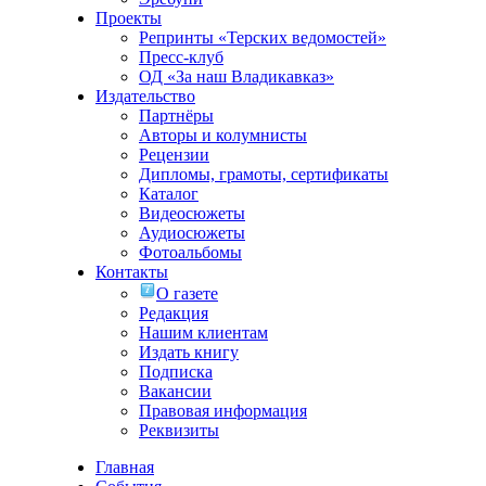
Проекты
Репринты «Терских ведомостей»
Пресс-клуб
ОД «За наш Владикавказ»
Издательство
Партнёры
Авторы и колумнисты
Рецензии
Дипломы, грамоты, сертификаты
Каталог
Видеосюжеты
Аудиосюжеты
Фотоальбомы
Контакты
О газете
Редакция
Нашим клиентам
Издать книгу
Подписка
Вакансии
Правовая информация
Реквизиты
Главная