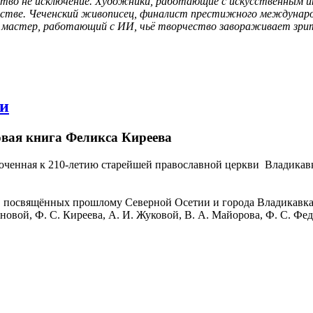
тво не исключение. Художники, работающие с искусственным и
сстве. Чеченский живописец, финалист престижного международн
й мастер, работающий с ИИ, чьё творчество завораживает зрит
ви
овая книга Феликса Киреева
иуроченная к 210-летию старейшей православной церкви Владик
г, посвящённых прошлому Северной Осетии и города Владикавка
овой, Ф. С. Киреева, А. И. Жуковой, В. А. Майорова, Ф. С. Фед