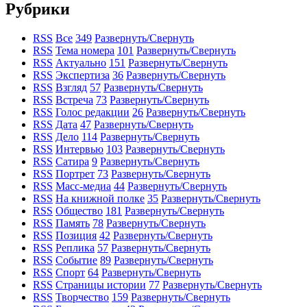
Рубрики
RSS
Все
349
Развернуть/Свернуть
RSS
Тема номера
101
Развернуть/Свернуть
RSS
Актуально
151
Развернуть/Свернуть
RSS
Экспертиза
36
Развернуть/Свернуть
RSS
Взгляд
57
Развернуть/Свернуть
RSS
Встреча
73
Развернуть/Свернуть
RSS
Голос редакции
26
Развернуть/Свернуть
RSS
Дата
47
Развернуть/Свернуть
RSS
Дело
114
Развернуть/Свернуть
RSS
Интервью
103
Развернуть/Свернуть
RSS
Сатира
9
Развернуть/Свернуть
RSS
Портрет
73
Развернуть/Свернуть
RSS
Масс-медиа
44
Развернуть/Свернуть
RSS
На книжной полке
35
Развернуть/Свернуть
RSS
Общество
181
Развернуть/Свернуть
RSS
Память
78
Развернуть/Свернуть
RSS
Позиция
42
Развернуть/Свернуть
RSS
Реплика
57
Развернуть/Свернуть
RSS
Событие
89
Развернуть/Свернуть
RSS
Спорт
64
Развернуть/Свернуть
RSS
Страницы истории
77
Развернуть/Свернуть
RSS
Творчество
159
Развернуть/Свернуть