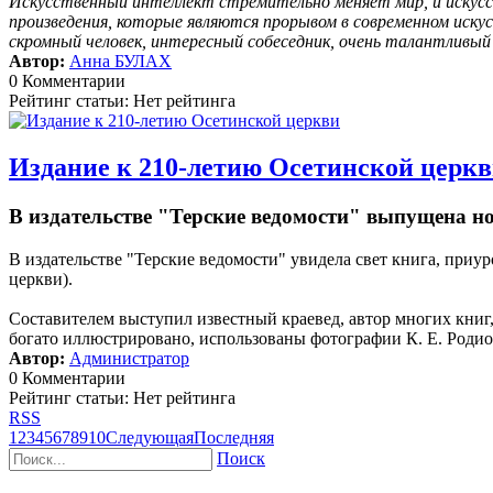
Искусственный интеллект стремительно меняет мир, и искусс
произведения, которые являются прорывом в современном иску
скромный человек, интересный собеседник, очень талантливы
Автор:
Анна БУЛАХ
0 Комментарии
Рейтинг статьи: Нет рейтинга
Издание к 210-летию Осетинской церк
В издательстве "Терские ведомости" выпущена н
В издательстве "Терские ведомости" увидела свет книга, пр
церкви).
Составителем выступил известный краевед, автор многих кни
богато иллюстрировано, использованы фотографии К. Е. Родион
Автор:
Администратор
0 Комментарии
Рейтинг статьи: Нет рейтинга
RSS
1
2
3
4
5
6
7
8
9
10
Следующая
Последняя
Поиск