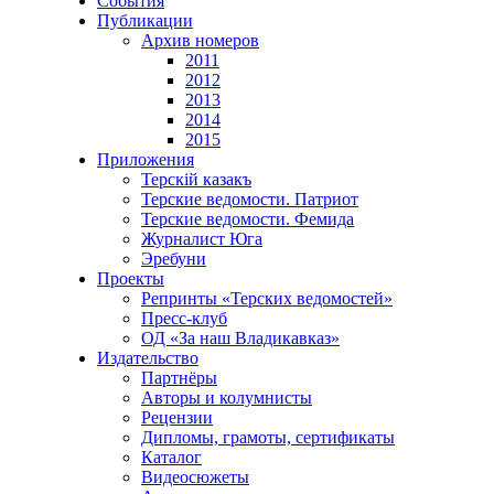
События
Публикации
Архив номеров
2011
2012
2013
2014
2015
Приложения
Терскiй казакъ
Терские ведомости. Патриот
Терские ведомости. Фемида
Журналист Юга
Эребуни
Проекты
Репринты «Терских ведомостей»
Пресс-клуб
ОД «За наш Владикавказ»
Издательство
Партнёры
Авторы и колумнисты
Рецензии
Дипломы, грамоты, сертификаты
Каталог
Видеосюжеты