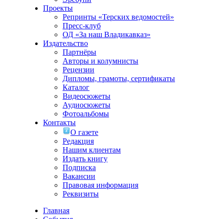
Проекты
Репринты «Терских ведомостей»
Пресс-клуб
ОД «За наш Владикавказ»
Издательство
Партнёры
Авторы и колумнисты
Рецензии
Дипломы, грамоты, сертификаты
Каталог
Видеосюжеты
Аудиосюжеты
Фотоальбомы
Контакты
О газете
Редакция
Нашим клиентам
Издать книгу
Подписка
Вакансии
Правовая информация
Реквизиты
Главная