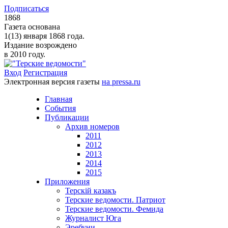
Подписаться
1868
Газета основана
1(13) января 1868 года.
Издание возрождено
в 2010 году.
Вход
Регистрация
Электронная версия газеты
на pressa.ru
Главная
События
Публикации
Архив номеров
2011
2012
2013
2014
2015
Приложения
Терскiй казакъ
Терские ведомости. Патриот
Терские ведомости. Фемида
Журналист Юга
Эребуни