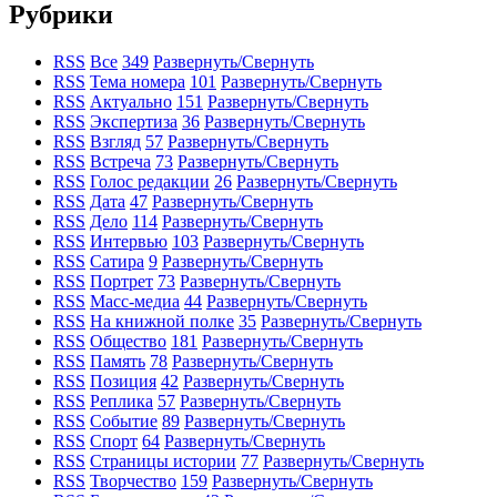
Рубрики
RSS
Все
349
Развернуть/Свернуть
RSS
Тема номера
101
Развернуть/Свернуть
RSS
Актуально
151
Развернуть/Свернуть
RSS
Экспертиза
36
Развернуть/Свернуть
RSS
Взгляд
57
Развернуть/Свернуть
RSS
Встреча
73
Развернуть/Свернуть
RSS
Голос редакции
26
Развернуть/Свернуть
RSS
Дата
47
Развернуть/Свернуть
RSS
Дело
114
Развернуть/Свернуть
RSS
Интервью
103
Развернуть/Свернуть
RSS
Сатира
9
Развернуть/Свернуть
RSS
Портрет
73
Развернуть/Свернуть
RSS
Масс-медиа
44
Развернуть/Свернуть
RSS
На книжной полке
35
Развернуть/Свернуть
RSS
Общество
181
Развернуть/Свернуть
RSS
Память
78
Развернуть/Свернуть
RSS
Позиция
42
Развернуть/Свернуть
RSS
Реплика
57
Развернуть/Свернуть
RSS
Событие
89
Развернуть/Свернуть
RSS
Спорт
64
Развернуть/Свернуть
RSS
Страницы истории
77
Развернуть/Свернуть
RSS
Творчество
159
Развернуть/Свернуть