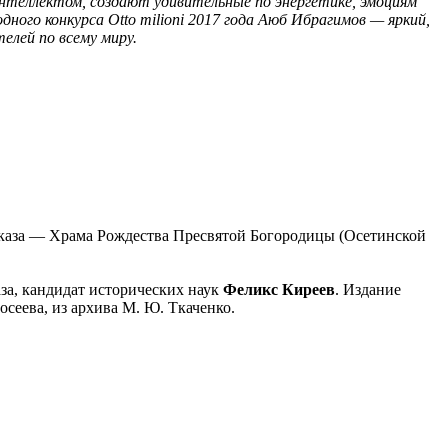
нтеллектом, создают удивительные по энергетике, эмоциям
ого конкурса Otto milioni 2017 года Аюб Ибрагимов — яркий,
елей по всему миру.
авказа — Храма Рождества Пресвятой Богородицы (Осетинской
за, кандидат исторических наук
Феликс Киреев
. Издание
осеева, из архива М. Ю. Ткаченко.