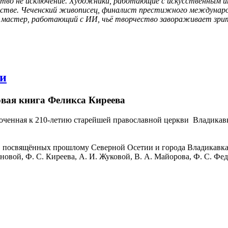
тво не исключение. Художники, работающие с искусственным и
сстве. Чеченский живописец, финалист престижного международн
й мастер, работающий с ИИ, чьё творчество завораживает зрит
ви
овая книга Феликса Киреева
иуроченная к 210-летию старейшей православной церкви Владик
г, посвящённых прошлому Северной Осетии и города Владикавка
овой, Ф. С. Киреева, А. И. Жуковой, В. А. Майорова, Ф. С. Фед