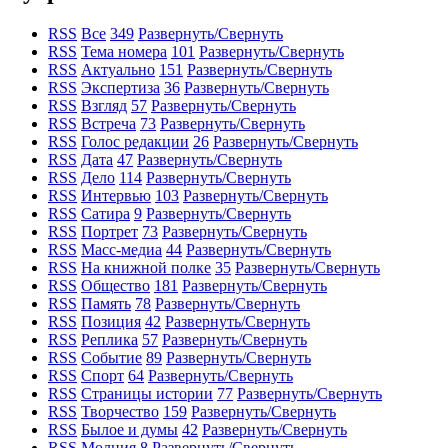
RSS
Все
349
Развернуть/Свернуть
RSS
Тема номера
101
Развернуть/Свернуть
RSS
Актуально
151
Развернуть/Свернуть
RSS
Экспертиза
36
Развернуть/Свернуть
RSS
Взгляд
57
Развернуть/Свернуть
RSS
Встреча
73
Развернуть/Свернуть
RSS
Голос редакции
26
Развернуть/Свернуть
RSS
Дата
47
Развернуть/Свернуть
RSS
Дело
114
Развернуть/Свернуть
RSS
Интервью
103
Развернуть/Свернуть
RSS
Сатира
9
Развернуть/Свернуть
RSS
Портрет
73
Развернуть/Свернуть
RSS
Масс-медиа
44
Развернуть/Свернуть
RSS
На книжной полке
35
Развернуть/Свернуть
RSS
Общество
181
Развернуть/Свернуть
RSS
Память
78
Развернуть/Свернуть
RSS
Позиция
42
Развернуть/Свернуть
RSS
Реплика
57
Развернуть/Свернуть
RSS
Событие
89
Развернуть/Свернуть
RSS
Спорт
64
Развернуть/Свернуть
RSS
Страницы истории
77
Развернуть/Свернуть
RSS
Творчество
159
Развернуть/Свернуть
RSS
Былое и думы
42
Развернуть/Свернуть
RSS
Молния
8
Развернуть/Свернуть