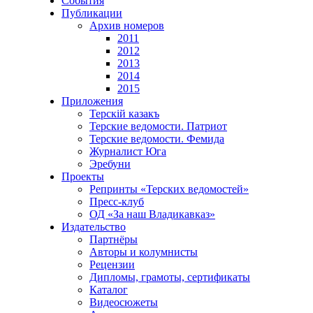
События
Публикации
Архив номеров
2011
2012
2013
2014
2015
Приложения
Терскiй казакъ
Терские ведомости. Патриот
Терские ведомости. Фемида
Журналист Юга
Эребуни
Проекты
Репринты «Терских ведомостей»
Пресс-клуб
ОД «За наш Владикавказ»
Издательство
Партнёры
Авторы и колумнисты
Рецензии
Дипломы, грамоты, сертификаты
Каталог
Видеосюжеты