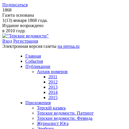
Подписаться
1868
Газета основана
1(13) января 1868 года.
Издание возрождено
в 2010 году.
Вход
Регистрация
Электронная версия газеты
на pressa.ru
Главная
События
Публикации
Архив номеров
2011
2012
2013
2014
2015
Приложения
Терскiй казакъ
Терские ведомости. Патриот
Терские ведомости. Фемида
Журналист Юга
Эребуни