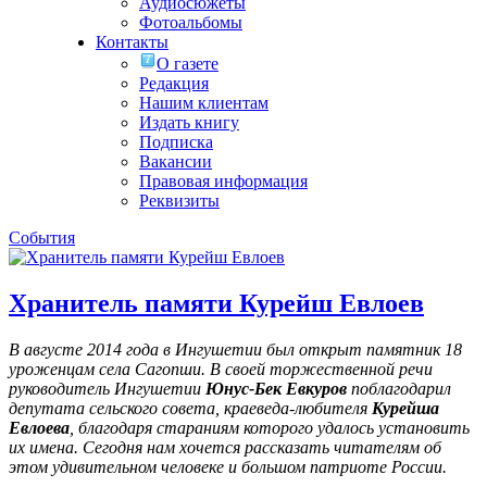
Аудиосюжеты
Фотоальбомы
Контакты
О газете
Редакция
Нашим клиентам
Издать книгу
Подписка
Вакансии
Правовая информация
Реквизиты
События
Хранитель памяти Курейш Евлоев
В августе 2014 года в Ингушетии был открыт памятник 18
уроженцам села Сагопши. В своей торжественной речи
руководитель Ингушетии
Юнус-Бек Евкуров
поблагодарил
депутата сельского совета, краеведа-любителя
Курейша
Евлоева
, благодаря стараниям которого удалось установить
их имена
. Сегодня нам хочется рассказать читателям об
этом удивительном человеке и большом патриоте России.