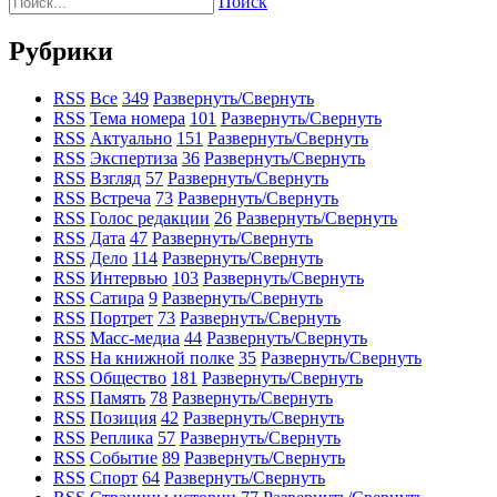
Поиск
Рубрики
RSS
Все
349
Развернуть/Свернуть
RSS
Тема номера
101
Развернуть/Свернуть
RSS
Актуально
151
Развернуть/Свернуть
RSS
Экспертиза
36
Развернуть/Свернуть
RSS
Взгляд
57
Развернуть/Свернуть
RSS
Встреча
73
Развернуть/Свернуть
RSS
Голос редакции
26
Развернуть/Свернуть
RSS
Дата
47
Развернуть/Свернуть
RSS
Дело
114
Развернуть/Свернуть
RSS
Интервью
103
Развернуть/Свернуть
RSS
Сатира
9
Развернуть/Свернуть
RSS
Портрет
73
Развернуть/Свернуть
RSS
Масс-медиа
44
Развернуть/Свернуть
RSS
На книжной полке
35
Развернуть/Свернуть
RSS
Общество
181
Развернуть/Свернуть
RSS
Память
78
Развернуть/Свернуть
RSS
Позиция
42
Развернуть/Свернуть
RSS
Реплика
57
Развернуть/Свернуть
RSS
Событие
89
Развернуть/Свернуть
RSS
Спорт
64
Развернуть/Свернуть