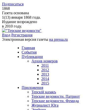
Подписаться
1868
Газета основана
1(13) января 1868 года.
Издание возрождено
в 2010 году.
Вход
Регистрация
Электронная версия газеты
на pressa.ru
Главная
События
Публикации
Архив номеров
2011
2012
2013
2014
2015
Приложения
Терскiй казакъ
Терские ведомости. Патриот
Терские ведомости. Фемида
Журналист Юга
Эребуни