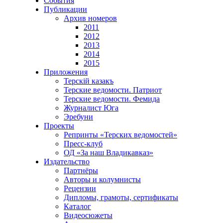
События
Публикации
Архив номеров
2011
2012
2013
2014
2015
Приложения
Терскiй казакъ
Терские ведомости. Патриот
Терские ведомости. Фемида
Журналист Юга
Эребуни
Проекты
Репринты «Терских ведомостей»
Пресс-клуб
ОД «За наш Владикавказ»
Издательство
Партнёры
Авторы и колумнисты
Рецензии
Дипломы, грамоты, сертификаты
Каталог
Видеосюжеты