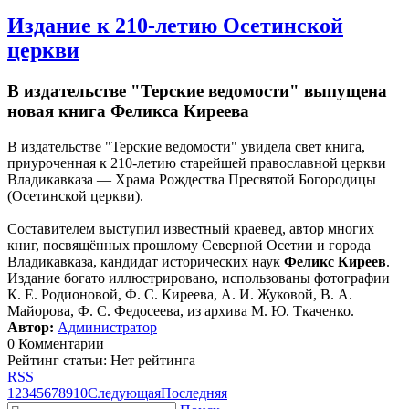
Издание к 210-летию Осетинской
церкви
В издательстве "Терские ведомости" выпущена
новая книга Феликса Киреева
В издательстве "Терские ведомости" увидела свет книга,
приуроченная к 210-летию старейшей православной церкви
Владикавказа — Храма Рождества Пресвятой Богородицы
(Осетинской церкви).
Составителем выступил известный краевед, автор многих
книг, посвящённых прошлому Северной Осетии и города
Владикавказа, кандидат исторических наук
Феликс Киреев
.
Издание богато иллюстрировано, использованы фотографии
К. Е. Родионовой, Ф. С. Киреева, А. И. Жуковой, В. А.
Майорова, Ф. С. Федосеева, из архива М. Ю. Ткаченко.
Автор:
Администратор
0 Комментарии
Рейтинг статьи: Нет рейтинга
RSS
1
2
3
4
5
6
7
8
9
10
Следующая
Последняя