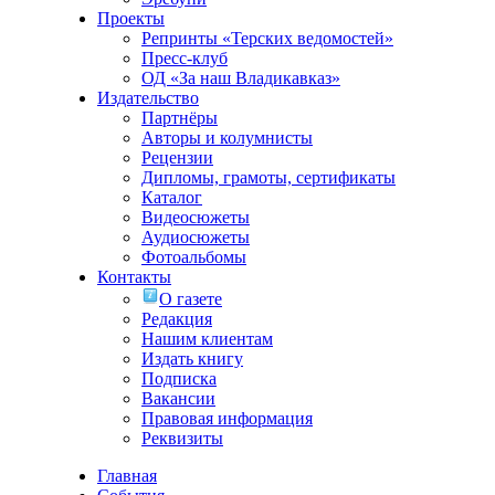
Проекты
Репринты «Терских ведомостей»
Пресс-клуб
ОД «За наш Владикавказ»
Издательство
Партнёры
Авторы и колумнисты
Рецензии
Дипломы, грамоты, сертификаты
Каталог
Видеосюжеты
Аудиосюжеты
Фотоальбомы
Контакты
О газете
Редакция
Нашим клиентам
Издать книгу
Подписка
Вакансии
Правовая информация
Реквизиты
Главная