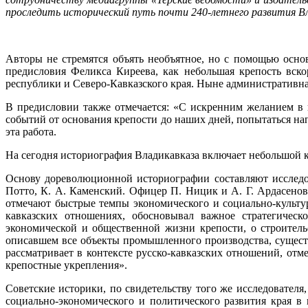
проследить исторический путь почти 240-летнего развития Вл
Авторы не стремятся объять необъятное, но с помощью осно
предисловия Феликса Киреева, как небольшая крепость вско
республики и Северо-Кавказского края. Ныне административна
В предисловии также отмечается: «С искренним желанием в 
событий от основания крепости до наших дней, попытаться на
эта работа.
На сегодня историография Владикавказа включает небольшой 
Основу дореволюционной историографии составляют исследов
Потто, К. А. Каменский. Офицер П. Ницик и А. Г. Ардасенов
отмечают быстрые темпы экономического и социально-культур
кавказских отношениях, обосновывал важное стратегическ
экономической и общественной жизни крепости, о строител
описавшем все объекты промышленного производства, существ
рассматривает в контексте русско-кавказских отношений, от
крепостные укрепления».
Советские историки, по свидетельству того же исследовател
социально-экономического и политического развития края в