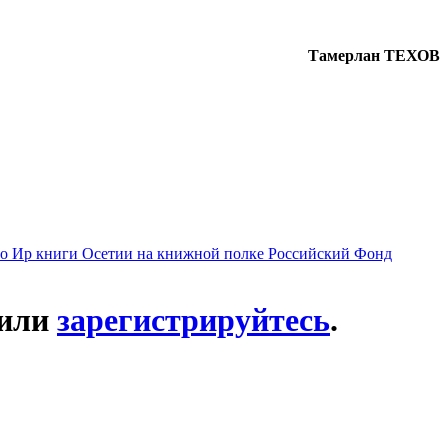
Тамерлан ТЕХОВ
во Ир
книги Осетии
на книжной полке
Российский Фонд
или
зарегистрируйтесь
.