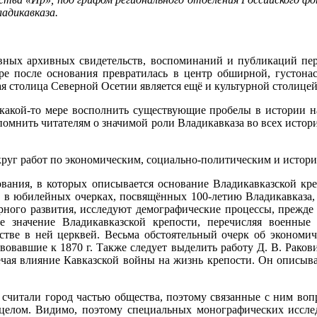
адикавказа.
вных архивных свидетельств, воспоминаний и публикаций пер
ре после основания превратилась в центр обширной, густона
я столица Северной Осетии является ещё и культурной столицей
какой-то мере восполнить существующие пробелы в истории на
помнить читателям о значимой роли Владикавказа во всех истори
круг работ по экономическим, социально-политическим и истор
ания, в которых описывается основание Владикавказской крепо
 в юбилейных очерках, посвящённых 100-летию Владикавказа, 
ного развития, исследуют демографические процессы, прежде в
ое значение Владикавказской крепости, перечисляя военные
ьстве в ней церквей. Весьма обстоятельный очерк об экономи
овавшие к 1870 г. Также следует выделить работу Д. В. Рако
мечая влияние Кавказской войны на жизнь крепости. Он описыв
я, считали город частью общества, поэтому связанные с ним во
 целом. Видимо, поэтому специальных монографических иссле