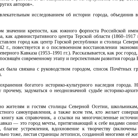
других авторов».
влекательным исследованием об истории города, объединив в 
м значении крепости, как южного форпоста Российской импер
, как административного центра Терской области (1860–1917 г
ставлен город как центр Горской республики и столица Северн
 г., повествуется и о послевоенном восстановлении экономик
рного Кавказа (1953–1991 гг.). Рассказывается, как рос город, 
освящён современному этапу и перспективам развития города 
ых была связана с руководством городом, список Почётных г
.
хранения богатого историко-культурного наследия города. Не
у прочему, задуматься о неоднозначной судьбе историко-архит
но жителям и гостям столицы Северной Осетии, школьникам, 
естного самоуправления, а также всем тем, кто желает сове
ь книгу как справочник, а ссылки на многочисленные источн
дикавказ — это город мечты, притягивающий к себе видами син
 благие устремления, вдохновение к творчеству (включены
льно тоже, листая страницы летописи, созданной многими её жит