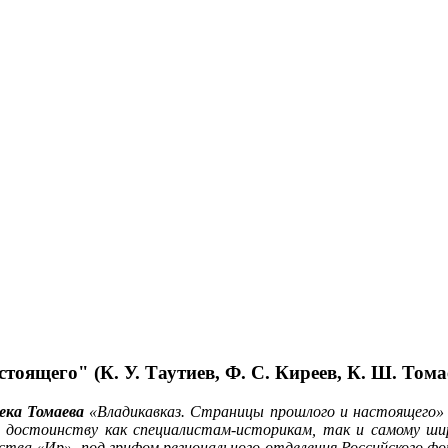
оящего" (К. У. Таутиев, Ф. С. Киреев, К. Ш. Тома
ека Томаева
«Владикавказ. Страницы прошлого и настоящего» с
 достоинству как специалистам-историкам, так и самому шир
ьства «Ир», под грифом регионального отделения Российского 