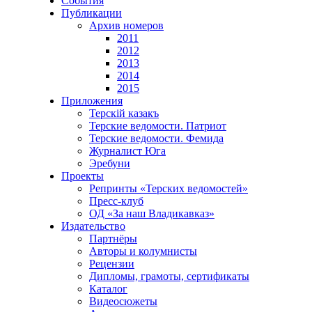
События
Публикации
Архив номеров
2011
2012
2013
2014
2015
Приложения
Терскiй казакъ
Терские ведомости. Патриот
Терские ведомости. Фемида
Журналист Юга
Эребуни
Проекты
Репринты «Терских ведомостей»
Пресс-клуб
ОД «За наш Владикавказ»
Издательство
Партнёры
Авторы и колумнисты
Рецензии
Дипломы, грамоты, сертификаты
Каталог
Видеосюжеты