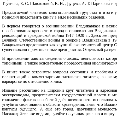
Таутиева, Е. С. Шавлоховой, В. Н. Дзуцева, А. Т. Царикаева и 
Предлагаемый читателю многоплановый труд стал в итоге у
позволил представить книгу в виде нескольких разделов.
В первом говорится о возникновении Владикавказа и важно
преобразования крепости в город и становлению Владикавказа
революций и гражданской войны 1917–1920 гг. Здесь же пред
Великой Отечественной войны и обороне Владикавказа в 1942
Владикавказ представлен как крупный экономический центр Севе
существовали промышленные предприятия. Отдельный раздел п
В приложении даются сведения о людях, деятельность котор
топонимии, а также основательно проработанная библиография
В книге также затронуты вопросы состояния и проблемы со
иллюстраций с комментариями заставляет читателя, ко всем
варварстве по отношению к ним.
Издание рассчитано на широкий круг читателей и адресова
экскурсоводам, представителям государственной власти и м
изложение фактов и событий даёт возможность использоват
углубить свои знания в области краеведения. Зная, что Вла
контуры будущего. А ещё это город, дарующий молодость,
Наслаждайтесь же видами, гуляйте по улицам реально и виртуа