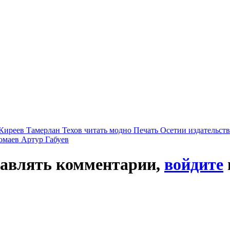
 Киреев
Тамерлан Техов
читать модно
Печать Осетии
издательст
Томаев
Артур Габуев
тавлять комментарии,
войдите