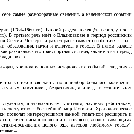
себе самые разнообразные сведения, а калейдоскоп событий
ии (1784–1860 гг.). Второй раздел посвящён периоду после
г.). В третьем речь идёт о Владикавказе в период российских
ой Осетии. Четвёртый раздел рассказывает о событиях в годы
и, образования, науки и культуры в городе. В пятом разделе
как развивалась его транспортная система, какие в этот период
Владикавказа.
раждан, хроника основных исторических событий, сведения о
 только текстовая часть, но и подбор большого количества
ектурных памятников, безразличии, а иногда и сознательном
студентам, преподавателям, учителям, научным работникам,
ршить экскурсию в богатейший мир Истории. Хронологическое
ики позволят интересующимся данной тематикой расширить и
их гор, сочетанием прошлого и настоящего, «подсказывающим»
 стихи-посвящения целого ряда авторов любимому городу).
елями...