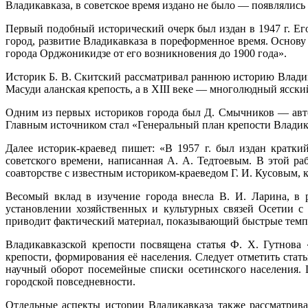
Владикавказа, в советское время издано не было — появлялись 
Первый подобный исторический очерк был издан в 1947 г. Ег
город, развитие Владикавказа в пореформенное время. Основу
города Орджоникидзе от его возникновения до 1900 года».
Историк Б. В. Скитский рассматривал раннюю историю Владика
Масуди аланская крепость, а в XIII веке — многолюдный ясски
Одним из первых историков города был Д. Смычников — авто
Главным источником стал «Генеральный план крепости Владика
Далее историк-краевед пишет: «В 1957 г. был издан кратк
советского времени, написанная А. А. Тедтоевым. В этой ра
соавторстве с известным историком-краеведом Г. И. Кусовым, 
Весомый вклад в изучение города внесла В. И. Ларина, в р
установлении хозяйственных и культурных связей Осетии с 
приводит фактический материал, показывающий быстрые темпы
Владикавказской крепости посвящена статья Ф. Х. Гутнова 
крепости, формирования её населения. Следует отметить стать
научный оборот посемейные списки осетинского населения. 
городской повседневности.
Отдельные аспекты истории Владикавказа также рассматривал