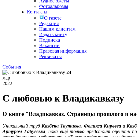
Аудиосюжеты
Фотоальбомы
Контакты
О газете
Редакция
Нашим клиентам
Издать книгу
Подписка
Вакансии
Правовая информация
Реквизиты
События
24
мар
2022
С любовью к Владикавказу
О книге "Владикавказ. Страницы прошлого и наст
Уникальный труд
Казбека Таутиева, Феликса Киреева
и
Казб
Артуром Габуевым
, пока ещё только предстоит оценить по
сотрудничеству медиагруппы «Терские ведомости» и издател