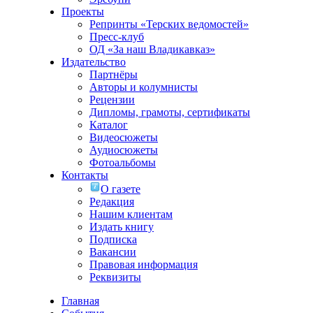
Проекты
Репринты «Терских ведомостей»
Пресс-клуб
ОД «За наш Владикавказ»
Издательство
Партнёры
Авторы и колумнисты
Рецензии
Дипломы, грамоты, сертификаты
Каталог
Видеосюжеты
Аудиосюжеты
Фотоальбомы
Контакты
О газете
Редакция
Нашим клиентам
Издать книгу
Подписка
Вакансии
Правовая информация
Реквизиты
Главная