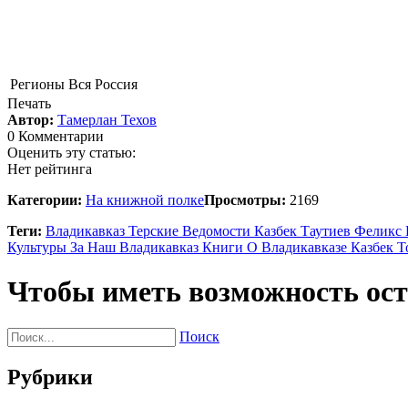
Регионы
Вся Россия
Печать
Автор:
Тамерлан Техов
0 Комментарии
Оценить эту статью:
Нет рейтинга
Категории:
На книжной полке
Просмотры:
2169
Теги:
Владикавказ
Терские Ведомости
Казбек Таутиев
Феликс
Культуры
За Наш Владикавказ
Книги О Владикавказе
Казбек 
Чтобы иметь возможность ос
Поиск
Рубрики