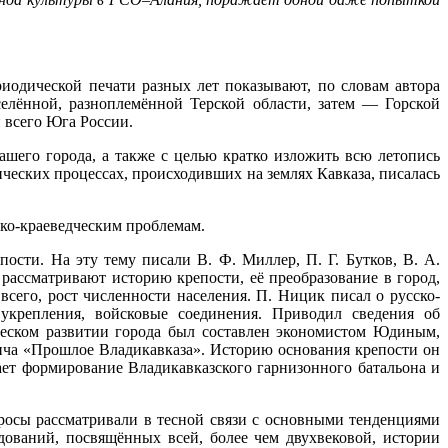
иодической печати разных лет показывают, по словам автора
селённой, разноплемённой Терской области, затем — Горской
 всего Юга России.
шего города, а также с целью кратко изложить всю летопись
ческих процессах, происходивших на землях Кавказа, писалась
ико-краеведческим проблемам.
сти. На эту тему писали В. Ф. Миллер, П. Г. Бутков, В. А.
рассматривают историю крепости, её преобразование в город,
сего, рост численности населения. П. Ницик писал о русско-
 укрепления, войсковые соединения. Приводил сведения об
ческом развитии города был составлен экономистом Юдиным,
вича «Прошлое Владикавказа». Историю основания крепости он
ает формирование Владикавказского гарнизонного батальона и
просы рассматривали в тесной связи с основными тенденциями
дований, посвящённых всей, более чем двухвековой, истории