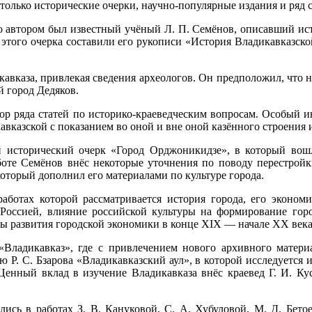
только исторические очерки, научно-популярные издания и ряд с
о автором был известный учёный Л. П. Семёнов, описавший ист
 этого очерка составили его рукописи «История Владикавказско
вказа, привлекая сведения археологов. Он предположил, что н
й город Дедяков.
р ряда статей по историко-краеведческим вопросам. Особый ин
вказской с показанием во оной и вне оной казённого строения 
ий исторический очерк «Город Орджоникидзе», в который вошл
боте Семёнов внёс некоторые уточнения по поводу перестройки
который дополнил его материалами по культуре города.
аботах которой рассматривается история города, его экономи
Россией, влияние российской культуры на формирование горо
 развития городской экономики в конце XIX — начале XX века
«Владикавказ», где с привлечением нового архивного материа
ю Р. С. Бзарова «Владикавказский аул», в которой исследуется 
Ценный вклад в изучение Владикавказа внёс краевед Г. И. Кус
ись в работах З. В. Кануковой, С. А. Хубуловой, М. Д. Бетоев