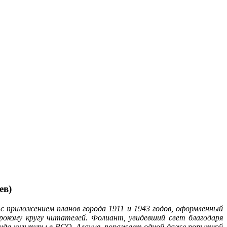
ев)
 приложением планов города 1911 и 1943 годов, оформленный
окому кругу читателей. Фолиант, увидевший свет благодаря
фонда культуры в РСО–Алания, поражает одной даже попыткой