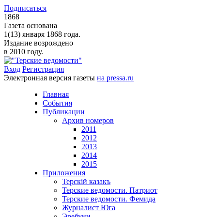
Подписаться
1868
Газета основана
1(13) января 1868 года.
Издание возрождено
в 2010 году.
Вход
Регистрация
Электронная версия газеты
на pressa.ru
Главная
События
Публикации
Архив номеров
2011
2012
2013
2014
2015
Приложения
Терскiй казакъ
Терские ведомости. Патриот
Терские ведомости. Фемида
Журналист Юга
Эребуни