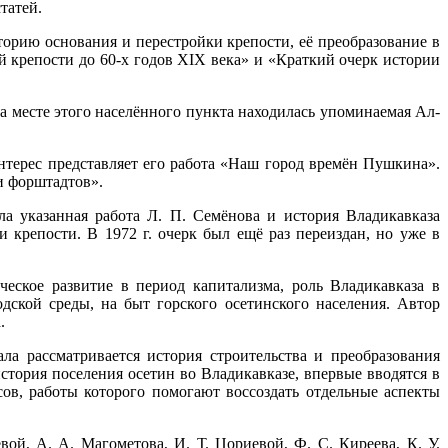
татей.
орию основания и перестройки крепости, её преобразование в
й крепости до 60-х годов XIX века» и «Краткий очерк истории
а месте этого населённого пункта находилась упоминаемая Ал-
терес представляет его работа «Наш город времён Пушкина».
и форштадтов».
а указанная работа Л. П. Семёнова и история Владикавказа
 крепости. В 1972 г. очерк был ещё раз переиздан, но уже в
ческое развитие в период капитализма, роль Владикавказа в
дской среды, на быт горского осетинского населения. Автор
.
ла рассматривается история строительства и преобразования
история поселения осетин во Владикавказе, впервые вводятся в
ов, работы которого помогают воссоздать отдельные аспекты
ой, А. А. Магометова, И. Т. Цориевой, Ф. С. Киреева, К. У.