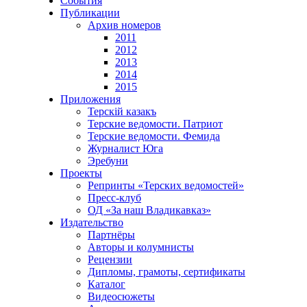
События
Публикации
Архив номеров
2011
2012
2013
2014
2015
Приложения
Терскiй казакъ
Терские ведомости. Патриот
Терские ведомости. Фемида
Журналист Юга
Эребуни
Проекты
Репринты «Терских ведомостей»
Пресс-клуб
ОД «За наш Владикавказ»
Издательство
Партнёры
Авторы и колумнисты
Рецензии
Дипломы, грамоты, сертификаты
Каталог
Видеосюжеты