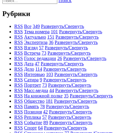
Поиск
Рубрики
RSS
Все
349
Развернуть/Свернуть
RSS
Тема номера
101
Развернуть/Свернуть
RSS
Актуально
151
Развернуть/Свернуть
RSS
Экспертиза
36
Развернуть/Свернуть
RSS
Взгляд
57
Развернуть/Свернуть
RSS
Встреча
73
Развернуть/Свернуть
RSS
Голос редакции
26
Развернуть/Свернуть
RSS
Дата
47
Развернуть/Свернуть
RSS
Дело
114
Развернуть/Свернуть
RSS
Интервью
103
Развернуть/Свернуть
RSS
Сатира
9
Развернуть/Свернуть
RSS
Портрет
73
Развернуть/Свернуть
RSS
Масс-медиа
44
Развернуть/Свернуть
RSS
На книжной полке
35
Развернуть/Свернуть
RSS
Общество
181
Развернуть/Свернуть
RSS
Память
78
Развернуть/Свернуть
RSS
Позиция
42
Развернуть/Свернуть
RSS
Реплика
57
Развернуть/Свернуть
RSS
Событие
89
Развернуть/Свернуть
RSS
Спорт
64
Развернуть/Свернуть