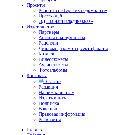
Проекты
Репринты «Терских ведомостей»
Пресс-клуб
ОД «За наш Владикавказ»
Издательство
Партнёры
Авторы и колумнисты
Рецензии
Дипломы, грамоты, сертификаты
Каталог
Видеосюжеты
Аудиосюжеты
Фотоальбомы
Контакты
О газете
Редакция
Нашим клиентам
Издать книгу
Подписка
Вакансии
Правовая информация
Реквизиты
Главная