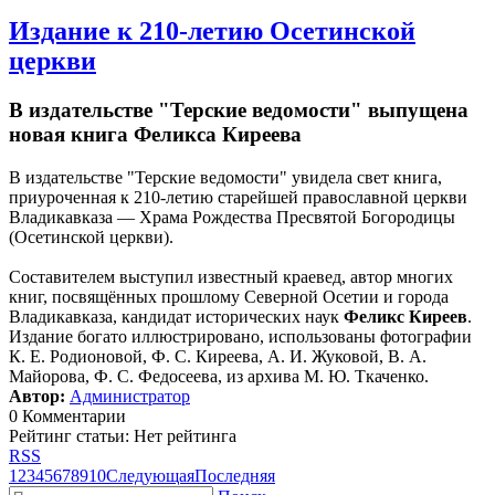
Издание к 210-летию Осетинской
церкви
В издательстве "Терские ведомости" выпущена
новая книга Феликса Киреева
В издательстве "Терские ведомости" увидела свет книга,
приуроченная к 210-летию старейшей православной церкви
Владикавказа — Храма Рождества Пресвятой Богородицы
(Осетинской церкви).
Составителем выступил известный краевед, автор многих
книг, посвящённых прошлому Северной Осетии и города
Владикавказа, кандидат исторических наук
Феликс Киреев
.
Издание богато иллюстрировано, использованы фотографии
К. Е. Родионовой, Ф. С. Киреева, А. И. Жуковой, В. А.
Майорова, Ф. С. Федосеева, из архива М. Ю. Ткаченко.
Автор:
Администратор
0 Комментарии
Рейтинг статьи: Нет рейтинга
RSS
1
2
3
4
5
6
7
8
9
10
Следующая
Последняя