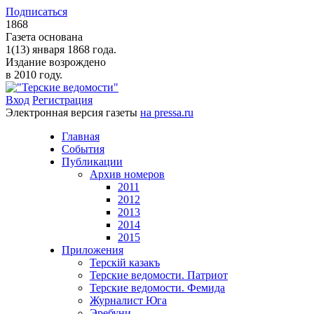
Подписаться
1868
Газета основана
1(13) января 1868 года.
Издание возрождено
в 2010 году.
Вход
Регистрация
Электронная версия газеты
на pressa.ru
Главная
События
Публикации
Архив номеров
2011
2012
2013
2014
2015
Приложения
Терскiй казакъ
Терские ведомости. Патриот
Терские ведомости. Фемида
Журналист Юга
Эребуни