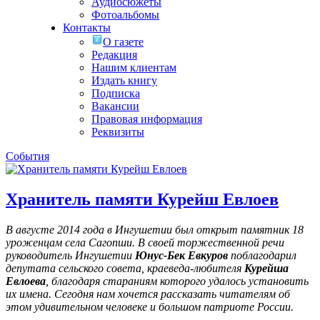
Аудиосюжеты
Фотоальбомы
Контакты
О газете
Редакция
Нашим клиентам
Издать книгу
Подписка
Вакансии
Правовая информация
Реквизиты
События
Хранитель памяти Курейш Евлоев
В августе 2014 года в Ингушетии был открыт памятник 18
уроженцам села Сагопши. В своей торжественной речи
руководитель Ингушетии
Юнус-Бек Евкуров
поблагодарил
депутата сельского совета, краеведа-любителя
Курейша
Евлоева
, благодаря стараниям которого удалось установить
их имена
. Сегодня нам хочется рассказать читателям об
этом удивительном человеке и большом патриоте России.