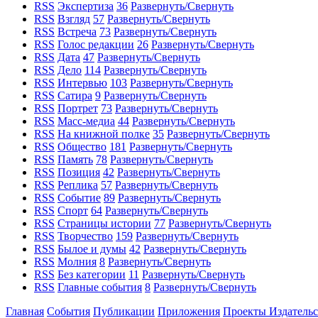
RSS
Экспертиза
36
Развернуть/Свернуть
RSS
Взгляд
57
Развернуть/Свернуть
RSS
Встреча
73
Развернуть/Свернуть
RSS
Голос редакции
26
Развернуть/Свернуть
RSS
Дата
47
Развернуть/Свернуть
RSS
Дело
114
Развернуть/Свернуть
RSS
Интервью
103
Развернуть/Свернуть
RSS
Сатира
9
Развернуть/Свернуть
RSS
Портрет
73
Развернуть/Свернуть
RSS
Масс-медиа
44
Развернуть/Свернуть
RSS
На книжной полке
35
Развернуть/Свернуть
RSS
Общество
181
Развернуть/Свернуть
RSS
Память
78
Развернуть/Свернуть
RSS
Позиция
42
Развернуть/Свернуть
RSS
Реплика
57
Развернуть/Свернуть
RSS
Событие
89
Развернуть/Свернуть
RSS
Спорт
64
Развернуть/Свернуть
RSS
Страницы истории
77
Развернуть/Свернуть
RSS
Творчество
159
Развернуть/Свернуть
RSS
Былое и думы
42
Развернуть/Свернуть
RSS
Молния
8
Развернуть/Свернуть
RSS
Без категории
11
Развернуть/Свернуть
RSS
Главные события
8
Развернуть/Свернуть
Главная
События
Публикации
Приложения
Проекты
Издатель