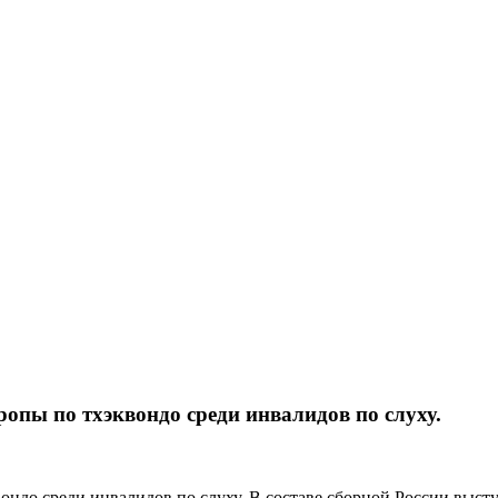
опы по тхэквондо среди инвалидов по слуху.
ондо среди инвалидов по слуху. В составе сборной России выст