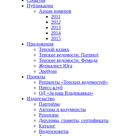
События
Публикации
Архив номеров
2011
2012
2013
2014
2015
Приложения
Терскiй казакъ
Терские ведомости. Патриот
Терские ведомости. Фемида
Журналист Юга
Эребуни
Проекты
Репринты «Терских ведомостей»
Пресс-клуб
ОД «За наш Владикавказ»
Издательство
Партнёры
Авторы и колумнисты
Рецензии
Дипломы, грамоты, сертификаты
Каталог
Видеосюжеты