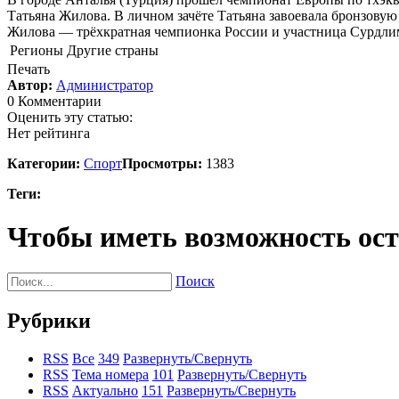
Татьяна Жилова. В личном зачёте Татьяна завоевала бронзовую 
Жилова — трёхкратная чемпионка России и участница Сурдлим
Регионы
Другие страны
Печать
Автор:
Администратор
0 Комментарии
Оценить эту статью:
Нет рейтинга
Категории:
Спорт
Просмотры:
1383
Теги:
Чтобы иметь возможность ос
Поиск
Рубрики
RSS
Все
349
Развернуть/Свернуть
RSS
Тема номера
101
Развернуть/Свернуть
RSS
Актуально
151
Развернуть/Свернуть