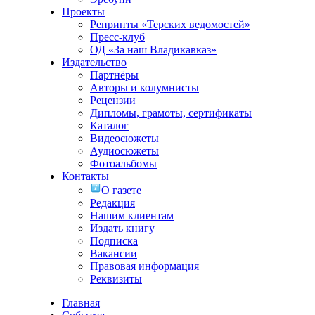
Проекты
Репринты «Терских ведомостей»
Пресс-клуб
ОД «За наш Владикавказ»
Издательство
Партнёры
Авторы и колумнисты
Рецензии
Дипломы, грамоты, сертификаты
Каталог
Видеосюжеты
Аудиосюжеты
Фотоальбомы
Контакты
О газете
Редакция
Нашим клиентам
Издать книгу
Подписка
Вакансии
Правовая информация
Реквизиты
Главная