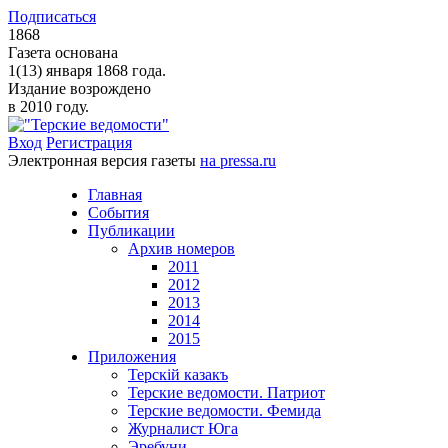
Подписаться
1868
Газета основана
1(13) января 1868 года.
Издание возрождено
в 2010 году.
Вход
Регистрация
Электронная версия газеты
на pressa.ru
Главная
События
Публикации
Архив номеров
2011
2012
2013
2014
2015
Приложения
Терскiй казакъ
Терские ведомости. Патриот
Терские ведомости. Фемида
Журналист Юга
Эребуни