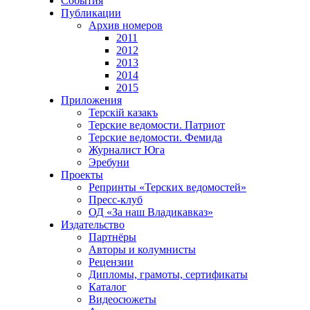
События
Публикации
Архив номеров
2011
2012
2013
2014
2015
Приложения
Терскiй казакъ
Терские ведомости. Патриот
Терские ведомости. Фемида
Журналист Юга
Эребуни
Проекты
Репринты «Терских ведомостей»
Пресс-клуб
ОД «За наш Владикавказ»
Издательство
Партнёры
Авторы и колумнисты
Рецензии
Дипломы, грамоты, сертификаты
Каталог
Видеосюжеты