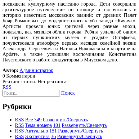
посвящена культурному наследию города. Дети совершили
архитектурное путешествие по столице и погрузились в
историю известных московских зданий: от древних Палат
Бояр Романовых до модернистского клуба завода «Каучук».
Артисты провели юных зрителей через разные эпохи,
показали, как менялся облик города. Ребята узнали об одном
из первых пушкинских музеев в усадьбе Остафьево,
почувствовали атмосферу первых месяцев семейной жизни
Александра Сергеевича и Натальи Николаевны в квартире на
Арбате, а также услышали воспоминания Константина
Паустовского о работе кондуктором в Миусском депо.
Автор:
Администратор
0 Комментарии
Рейтинг статьи: Нет рейтинга
RSS
Поиск
Рубрики
RSS
Все
349
Развернуть/Свернуть
RSS
Тема номера
101
Развернуть/Свернуть
RSS
Актуально
151
Развернуть/Свернуть
RSS
Экспертиза
36
Развернуть/Свернуть