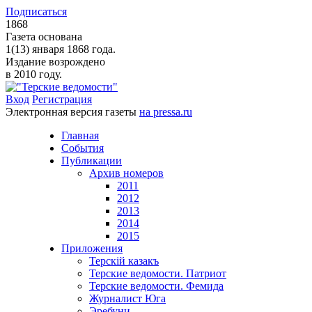
Подписаться
1868
Газета основана
1(13) января 1868 года.
Издание возрождено
в 2010 году.
Вход
Регистрация
Электронная версия газеты
на pressa.ru
Главная
События
Публикации
Архив номеров
2011
2012
2013
2014
2015
Приложения
Терскiй казакъ
Терские ведомости. Патриот
Терские ведомости. Фемида
Журналист Юга
Эребуни