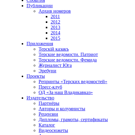
События
Публикации
Архив номеров
2011
2012
2013
2014
2015
Приложения
Терскiй казакъ
Терские ведомости. Патриот
Терские ведомости. Фемида
Журналист Юга
Эребуни
Проекты
Репринты «Терских ведомостей»
Пресс-клуб
ОД «За наш Владикавказ»
Издательство
Партнёры
Авторы и колумнисты
Рецензии
Дипломы, грамоты, сертификаты
Каталог
Видеосюжеты