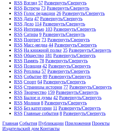
RSS
Взгляд
57
Развернуть/Свернуть
RSS
Встреча
73
Развернуть/Свернуть
RSS
Голос редакции
26
Развернуть/Свернуть
RSS
Дата
47
Развернуть/Свернуть
RSS
Дело
114
Развернуть/Свернуть
RSS
Интервью
103
Развернуть/Свернуть
RSS
Сатира
9
Развернуть/Свернуть
RSS
Портрет
73
Развернуть/Свернуть
RSS
Масс-медиа
44
Развернуть/Свернуть
RSS
На книжной полке
35
Развернуть/Свернуть
RSS
Общество
181
Развернуть/Свернуть
RSS
Память
78
Развернуть/Свернуть
RSS
Позиция
42
Развернуть/Свернуть
RSS
Реплика
57
Развернуть/Свернуть
RSS
Событие
89
Развернуть/Свернуть
RSS
Спорт
64
Развернуть/Свернуть
RSS
Страницы истории
77
Развернуть/Свернуть
RSS
Творчество
159
Развернуть/Свернуть
RSS
Былое и думы
42
Развернуть/Свернуть
RSS
Молния
8
Развернуть/Свернуть
RSS
Без категории
11
Развернуть/Свернуть
RSS
Главные события
8
Развернуть/Свернуть
Главная
События
Публикации
Приложения
Проекты
Издательский дом
Контакты