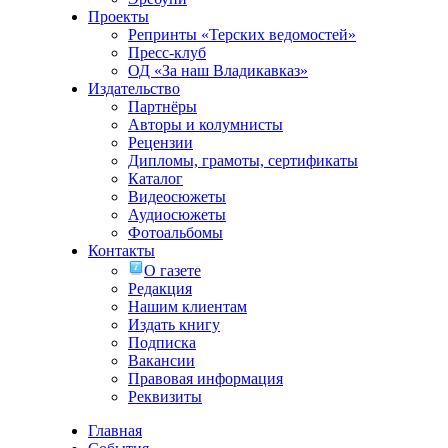
Проекты
Репринты «Терских ведомостей»
Пресс-клуб
ОД «За наш Владикавказ»
Издательство
Партнёры
Авторы и колумнисты
Рецензии
Дипломы, грамоты, сертификаты
Каталог
Видеосюжеты
Аудиосюжеты
Фотоальбомы
Контакты
О газете
Редакция
Нашим клиентам
Издать книгу
Подписка
Вакансии
Правовая информация
Реквизиты
Главная