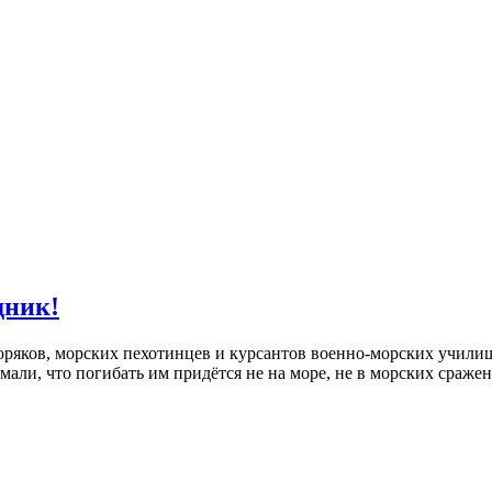
дник!
оряков, морских пехотинцев и курсантов военно-морских училищ
али, что погибать им придётся не на море, не в морских сражен