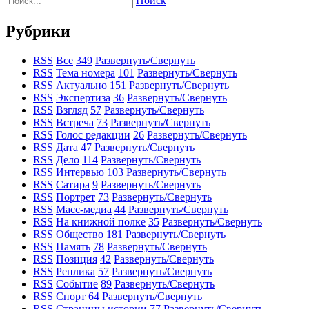
Поиск
Рубрики
RSS
Все
349
Развернуть/Свернуть
RSS
Тема номера
101
Развернуть/Свернуть
RSS
Актуально
151
Развернуть/Свернуть
RSS
Экспертиза
36
Развернуть/Свернуть
RSS
Взгляд
57
Развернуть/Свернуть
RSS
Встреча
73
Развернуть/Свернуть
RSS
Голос редакции
26
Развернуть/Свернуть
RSS
Дата
47
Развернуть/Свернуть
RSS
Дело
114
Развернуть/Свернуть
RSS
Интервью
103
Развернуть/Свернуть
RSS
Сатира
9
Развернуть/Свернуть
RSS
Портрет
73
Развернуть/Свернуть
RSS
Масс-медиа
44
Развернуть/Свернуть
RSS
На книжной полке
35
Развернуть/Свернуть
RSS
Общество
181
Развернуть/Свернуть
RSS
Память
78
Развернуть/Свернуть
RSS
Позиция
42
Развернуть/Свернуть
RSS
Реплика
57
Развернуть/Свернуть
RSS
Событие
89
Развернуть/Свернуть
RSS
Спорт
64
Развернуть/Свернуть
RSS
Страницы истории
77
Развернуть/Свернуть