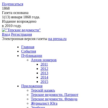
Подписаться
1868
Газета основана
1(13) января 1868 года.
Издание возрождено
в 2010 году.
Вход
Регистрация
Электронная версия газеты
на pressa.ru
Главная
События
Публикации
Архив номеров
2011
2012
2013
2014
2015
Приложения
Терскiй казакъ
Терские ведомости. Патриот
Терские ведомости. Фемида
Журналист Юга
Эребуни