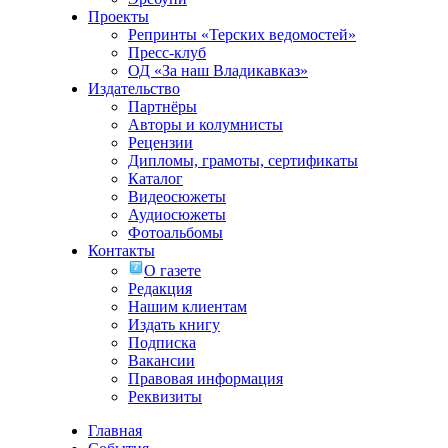
Проекты
Репринты «Терских ведомостей»
Пресс-клуб
ОД «За наш Владикавказ»
Издательство
Партнёры
Авторы и колумнисты
Рецензии
Дипломы, грамоты, сертификаты
Каталог
Видеосюжеты
Аудиосюжеты
Фотоальбомы
Контакты
О газете
Редакция
Нашим клиентам
Издать книгу
Подписка
Вакансии
Правовая информация
Реквизиты
Главная