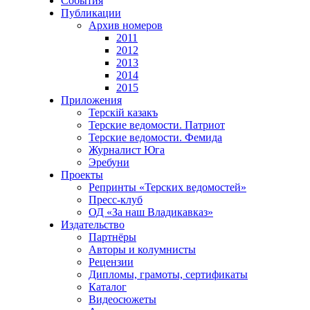
События
Публикации
Архив номеров
2011
2012
2013
2014
2015
Приложения
Терскiй казакъ
Терские ведомости. Патриот
Терские ведомости. Фемида
Журналист Юга
Эребуни
Проекты
Репринты «Терских ведомостей»
Пресс-клуб
ОД «За наш Владикавказ»
Издательство
Партнёры
Авторы и колумнисты
Рецензии
Дипломы, грамоты, сертификаты
Каталог
Видеосюжеты