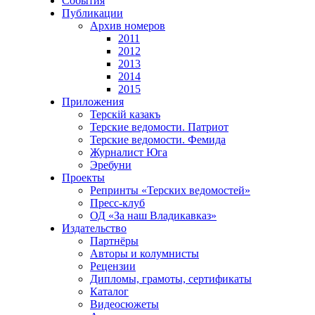
События
Публикации
Архив номеров
2011
2012
2013
2014
2015
Приложения
Терскiй казакъ
Терские ведомости. Патриот
Терские ведомости. Фемида
Журналист Юга
Эребуни
Проекты
Репринты «Терских ведомостей»
Пресс-клуб
ОД «За наш Владикавказ»
Издательство
Партнёры
Авторы и колумнисты
Рецензии
Дипломы, грамоты, сертификаты
Каталог
Видеосюжеты