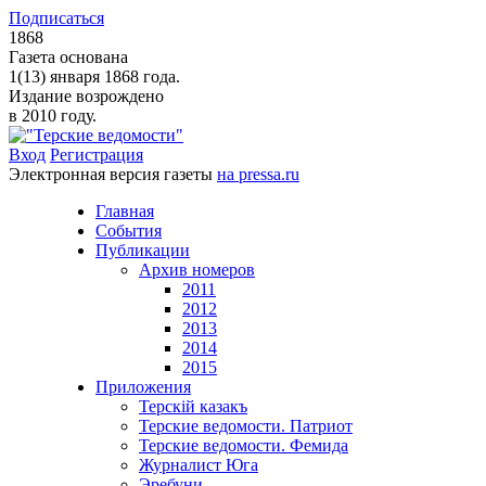
Подписаться
1868
Газета основана
1(13) января 1868 года.
Издание возрождено
в 2010 году.
Вход
Регистрация
Электронная версия газеты
на pressa.ru
Главная
События
Публикации
Архив номеров
2011
2012
2013
2014
2015
Приложения
Терскiй казакъ
Терские ведомости. Патриот
Терские ведомости. Фемида
Журналист Юга
Эребуни