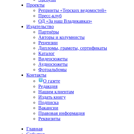
Проекты
Репринты «Терских ведомостей»
Пресс-клуб
ОД «За наш Владикавказ»
Издательство
Партнёры
Авторы и колумнисты
Рецензии
Дипломы, грамоты, сертификаты
Каталог
Видеосюжеты
Аудиосюжеты
Фотоальбомы
Контакты
О газете
Редакция
Нашим клиентам
Издать книгу
Подписка
Вакансии
Правовая информация
Реквизиты
Главная