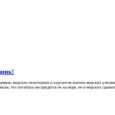
дник!
оряков, морских пехотинцев и курсантов военно-морских училищ
али, что погибать им придётся не на море, не в морских сражен