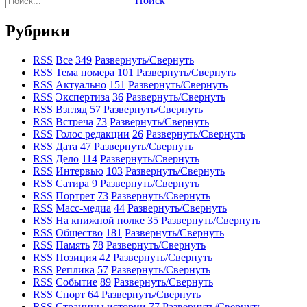
Поиск
Рубрики
RSS
Все
349
Развернуть/Свернуть
RSS
Тема номера
101
Развернуть/Свернуть
RSS
Актуально
151
Развернуть/Свернуть
RSS
Экспертиза
36
Развернуть/Свернуть
RSS
Взгляд
57
Развернуть/Свернуть
RSS
Встреча
73
Развернуть/Свернуть
RSS
Голос редакции
26
Развернуть/Свернуть
RSS
Дата
47
Развернуть/Свернуть
RSS
Дело
114
Развернуть/Свернуть
RSS
Интервью
103
Развернуть/Свернуть
RSS
Сатира
9
Развернуть/Свернуть
RSS
Портрет
73
Развернуть/Свернуть
RSS
Масс-медиа
44
Развернуть/Свернуть
RSS
На книжной полке
35
Развернуть/Свернуть
RSS
Общество
181
Развернуть/Свернуть
RSS
Память
78
Развернуть/Свернуть
RSS
Позиция
42
Развернуть/Свернуть
RSS
Реплика
57
Развернуть/Свернуть
RSS
Событие
89
Развернуть/Свернуть
RSS
Спорт
64
Развернуть/Свернуть
RSS
Страницы истории
77
Развернуть/Свернуть