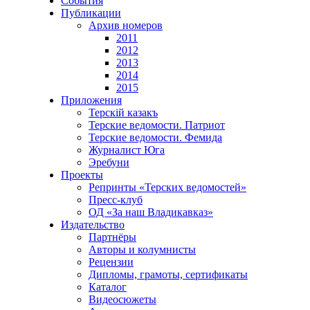
События
Публикации
Архив номеров
2011
2012
2013
2014
2015
Приложения
Терскiй казакъ
Терские ведомости. Патриот
Терские ведомости. Фемида
Журналист Юга
Эребуни
Проекты
Репринты «Терских ведомостей»
Пресс-клуб
ОД «За наш Владикавказ»
Издательство
Партнёры
Авторы и колумнисты
Рецензии
Дипломы, грамоты, сертификаты
Каталог
Видеосюжеты