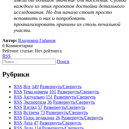
имели бы большое значение для населения. Судьба
каждого из этих проектов достойна детального
исследования. Но для начала стоит просто
вспомнить о них и попробовать
проанализировать причины их столь печальной
участи.
Автор:
Владимир Габанов
0 Комментарии
Рейтинг статьи: Нет рейтинга
RSS
Поиск
Рубрики
RSS
Все
349
Развернуть/Свернуть
RSS
Тема номера
101
Развернуть/Свернуть
RSS
Актуально
151
Развернуть/Свернуть
RSS
Экспертиза
36
Развернуть/Свернуть
RSS
Взгляд
57
Развернуть/Свернуть
RSS
Встреча
73
Развернуть/Свернуть
RSS
Голос редакции
26
Развернуть/Свернуть
RSS
Дата
47
Развернуть/Свернуть
RSS
Дело
114
Развернуть/Свернуть