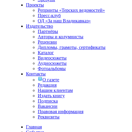
Проекты
Репринты «Терских ведомостей»
Пресс-клуб
ОД «За наш Владикавказ»
Издательство
Партнёры
Авторы и колумнисты
Рецензии
Дипломы, грамоты, сертификаты
Каталог
Видеосюжеты
Аудиосюжеты
Фотоальбомы
Контакты
О газете
Редакция
Нашим клиентам
Издать книгу
Подписка
Вакансии
Правовая информация
Реквизиты
Главная