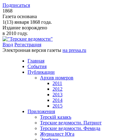
Подписаться
1868
Газета основана
1(13) января 1868 года.
Издание возрождено
в 2010 году.
Вход
Регистрация
Электронная версия газеты
на pressa.ru
Главная
События
Публикации
Архив номеров
2011
2012
2013
2014
2015
Приложения
Терскiй казакъ
Терские ведомости. Патриот
Терские ведомости. Фемида
Журналист Юга
Эребуни