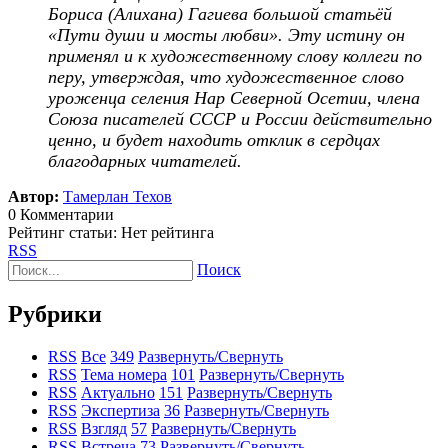
Бориса (Алихана) Гагиева большой статьёй
«Пути души и мосты любви». Эту истину он
применял и к художественному слову коллеги по
перу, утверждая, что художественное слово
уроженца селения Нар Северной Осетии, члена
Союза писателей СССР и России действительно
ценно, и будет находить отклик в сердцах
благодарных читателей.
Автор:
Тамерлан Техов
0 Комментарии
Рейтинг статьи: Нет рейтинга
RSS
Поиск
Рубрики
RSS
Все
349
Развернуть/Свернуть
RSS
Тема номера
101
Развернуть/Свернуть
RSS
Актуально
151
Развернуть/Свернуть
RSS
Экспертиза
36
Развернуть/Свернуть
RSS
Взгляд
57
Развернуть/Свернуть
RSS
Встреча
73
Развернуть/Свернуть