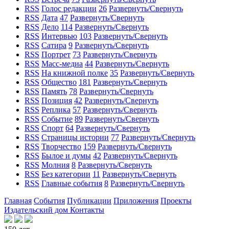
RSS
Голос редакции
26
Развернуть/Свернуть
RSS
Дата
47
Развернуть/Свернуть
RSS
Дело
114
Развернуть/Свернуть
RSS
Интервью
103
Развернуть/Свернуть
RSS
Сатира
9
Развернуть/Свернуть
RSS
Портрет
73
Развернуть/Свернуть
RSS
Масс-медиа
44
Развернуть/Свернуть
RSS
На книжной полке
35
Развернуть/Свернуть
RSS
Общество
181
Развернуть/Свернуть
RSS
Память
78
Развернуть/Свернуть
RSS
Позиция
42
Развернуть/Свернуть
RSS
Реплика
57
Развернуть/Свернуть
RSS
Событие
89
Развернуть/Свернуть
RSS
Спорт
64
Развернуть/Свернуть
RSS
Страницы истории
77
Развернуть/Свернуть
RSS
Творчество
159
Развернуть/Свернуть
RSS
Былое и думы
42
Развернуть/Свернуть
RSS
Молния
8
Развернуть/Свернуть
RSS
Без категории
11
Развернуть/Свернуть
RSS
Главные события
8
Развернуть/Свернуть
Главная
События
Публикации
Приложения
Проекты
Издательский дом
Контакты