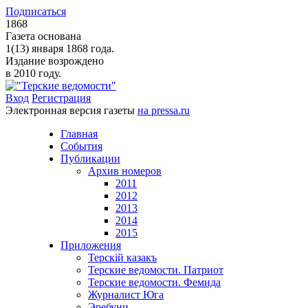
Подписаться
1868
Газета основана
1(13) января 1868 года.
Издание возрождено
в 2010 году.
Вход
Регистрация
Электронная версия газеты
на pressa.ru
Главная
События
Публикации
Архив номеров
2011
2012
2013
2014
2015
Приложения
Терскiй казакъ
Терские ведомости. Патриот
Терские ведомости. Фемида
Журналист Юга
Эребуни