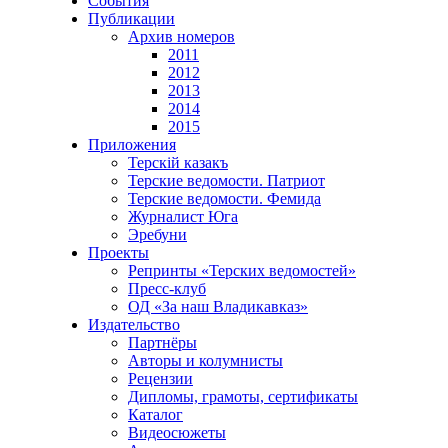
События
Публикации
Архив номеров
2011
2012
2013
2014
2015
Приложения
Терскiй казакъ
Терские ведомости. Патриот
Терские ведомости. Фемида
Журналист Юга
Эребуни
Проекты
Репринты «Терских ведомостей»
Пресс-клуб
ОД «За наш Владикавказ»
Издательство
Партнёры
Авторы и колумнисты
Рецензии
Дипломы, грамоты, сертификаты
Каталог
Видеосюжеты