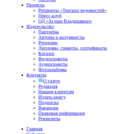
Проекты
Репринты «Терских ведомостей»
Пресс-клуб
ОД «За наш Владикавказ»
Издательство
Партнёры
Авторы и колумнисты
Рецензии
Дипломы, грамоты, сертификаты
Каталог
Видеосюжеты
Аудиосюжеты
Фотоальбомы
Контакты
О газете
Редакция
Нашим клиентам
Издать книгу
Подписка
Вакансии
Правовая информация
Реквизиты
Главная