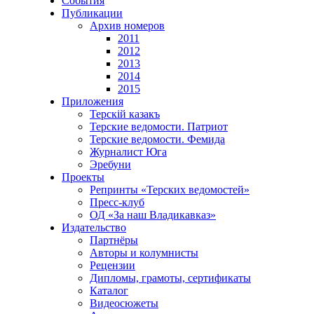
События
Публикации
Архив номеров
2011
2012
2013
2014
2015
Приложения
Терскiй казакъ
Терские ведомости. Патриот
Терские ведомости. Фемида
Журналист Юга
Эребуни
Проекты
Репринты «Терских ведомостей»
Пресс-клуб
ОД «За наш Владикавказ»
Издательство
Партнёры
Авторы и колумнисты
Рецензии
Дипломы, грамоты, сертификаты
Каталог
Видеосюжеты