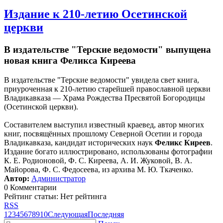
Издание к 210-летию Осетинской
церкви
В издательстве "Терские ведомости" выпущена
новая книга Феликса Киреева
В издательстве "Терские ведомости" увидела свет книга,
приуроченная к 210-летию старейшей православной церкви
Владикавказа — Храма Рождества Пресвятой Богородицы
(Осетинской церкви).
Составителем выступил известный краевед, автор многих
книг, посвящённых прошлому Северной Осетии и города
Владикавказа, кандидат исторических наук
Феликс Киреев
.
Издание богато иллюстрировано, использованы фотографии
К. Е. Родионовой, Ф. С. Киреева, А. И. Жуковой, В. А.
Майорова, Ф. С. Федосеева, из архива М. Ю. Ткаченко.
Автор:
Администратор
0 Комментарии
Рейтинг статьи: Нет рейтинга
RSS
1
2
3
4
5
6
7
8
9
10
Следующая
Последняя