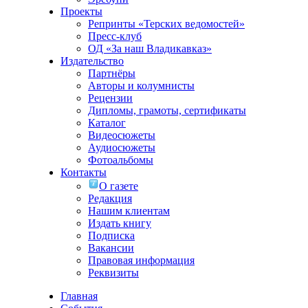
Проекты
Репринты «Терских ведомостей»
Пресс-клуб
ОД «За наш Владикавказ»
Издательство
Партнёры
Авторы и колумнисты
Рецензии
Дипломы, грамоты, сертификаты
Каталог
Видеосюжеты
Аудиосюжеты
Фотоальбомы
Контакты
О газете
Редакция
Нашим клиентам
Издать книгу
Подписка
Вакансии
Правовая информация
Реквизиты
Главная