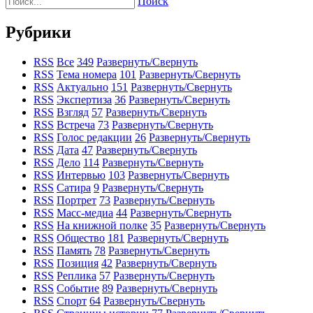
Поиск
Рубрики
RSS
Все
349
Развернуть/Свернуть
RSS
Тема номера
101
Развернуть/Свернуть
RSS
Актуально
151
Развернуть/Свернуть
RSS
Экспертиза
36
Развернуть/Свернуть
RSS
Взгляд
57
Развернуть/Свернуть
RSS
Встреча
73
Развернуть/Свернуть
RSS
Голос редакции
26
Развернуть/Свернуть
RSS
Дата
47
Развернуть/Свернуть
RSS
Дело
114
Развернуть/Свернуть
RSS
Интервью
103
Развернуть/Свернуть
RSS
Сатира
9
Развернуть/Свернуть
RSS
Портрет
73
Развернуть/Свернуть
RSS
Масс-медиа
44
Развернуть/Свернуть
RSS
На книжной полке
35
Развернуть/Свернуть
RSS
Общество
181
Развернуть/Свернуть
RSS
Память
78
Развернуть/Свернуть
RSS
Позиция
42
Развернуть/Свернуть
RSS
Реплика
57
Развернуть/Свернуть
RSS
Событие
89
Развернуть/Свернуть
RSS
Спорт
64
Развернуть/Свернуть