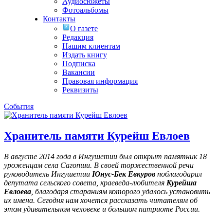
Аудиосюжеты
Фотоальбомы
Контакты
О газете
Редакция
Нашим клиентам
Издать книгу
Подписка
Вакансии
Правовая информация
Реквизиты
События
Хранитель памяти Курейш Евлоев
В августе 2014 года в Ингушетии был открыт памятник 18
уроженцам села Сагопши. В своей торжественной речи
руководитель Ингушетии
Юнус-Бек Евкуров
поблагодарил
депутата сельского совета, краеведа-любителя
Курейша
Евлоева
, благодаря стараниям которого удалось установить
их имена
. Сегодня нам хочется рассказать читателям об
этом удивительном человеке и большом патриоте России.