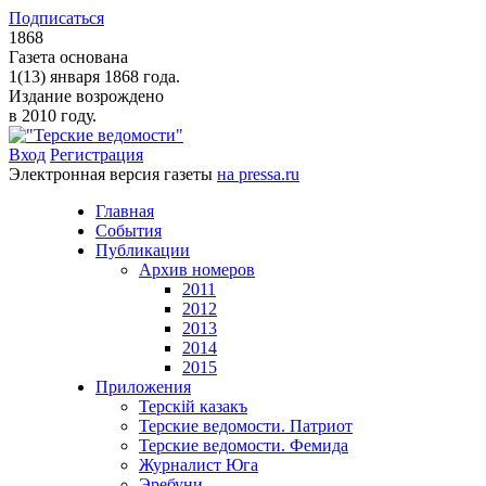
Подписаться
1868
Газета основана
1(13) января 1868 года.
Издание возрождено
в 2010 году.
Вход
Регистрация
Электронная версия газеты
на pressa.ru
Главная
События
Публикации
Архив номеров
2011
2012
2013
2014
2015
Приложения
Терскiй казакъ
Терские ведомости. Патриот
Терские ведомости. Фемида
Журналист Юга
Эребуни