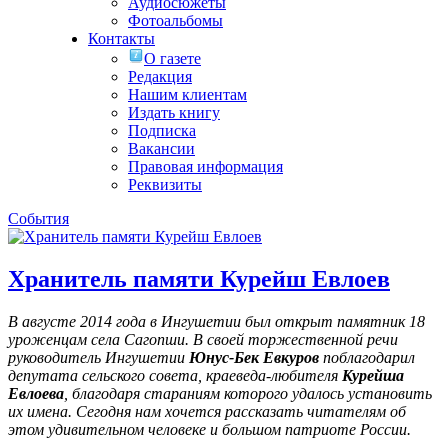
Аудиосюжеты
Фотоальбомы
Контакты
О газете
Редакция
Нашим клиентам
Издать книгу
Подписка
Вакансии
Правовая информация
Реквизиты
События
Хранитель памяти Курейш Евлоев
В августе 2014 года в Ингушетии был открыт памятник 18
уроженцам села Сагопши. В своей торжественной речи
руководитель Ингушетии
Юнус-Бек Евкуров
поблагодарил
депутата сельского совета, краеведа-любителя
Курейша
Евлоева
, благодаря стараниям которого удалось установить
их имена
. Сегодня нам хочется рассказать читателям об
этом удивительном человеке и большом патриоте России.