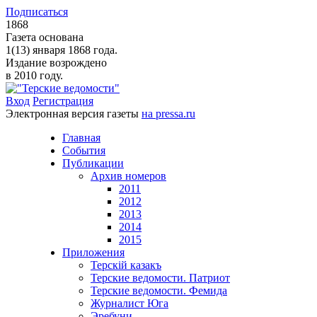
Подписаться
1868
Газета основана
1(13) января 1868 года.
Издание возрождено
в 2010 году.
Вход
Регистрация
Электронная версия газеты
на pressa.ru
Главная
События
Публикации
Архив номеров
2011
2012
2013
2014
2015
Приложения
Терскiй казакъ
Терские ведомости. Патриот
Терские ведомости. Фемида
Журналист Юга
Эребуни