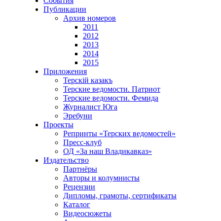
События
Публикации
Архив номеров
2011
2012
2013
2014
2015
Приложения
Терскiй казакъ
Терские ведомости. Патриот
Терские ведомости. Фемида
Журналист Юга
Эребуни
Проекты
Репринты «Терских ведомостей»
Пресс-клуб
ОД «За наш Владикавказ»
Издательство
Партнёры
Авторы и колумнисты
Рецензии
Дипломы, грамоты, сертификаты
Каталог
Видеосюжеты