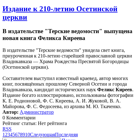
Издание к 210-летию Осетинской
церкви
В издательстве "Терские ведомости" выпущена
новая книга Феликса Киреева
В издательстве "Терские ведомости" увидела свет книга,
приуроченная к 210-летию старейшей православной церкви
Владикавказа — Храма Рождества Пресвятой Богородицы
(Осетинской церкви).
Составителем выступил известный краевед, автор многих
книг, посвящённых прошлому Северной Осетии и города
Владикавказа, кандидат исторических наук
Феликс Киреев
.
Издание богато иллюстрировано, использованы фотографии
К. Е. Родионовой, Ф. С. Киреева, А. И. Жуковой, В. А.
Майорова, Ф. С. Федосеева, из архива М. Ю. Ткаченко.
Автор:
Администратор
0 Комментарии
Рейтинг статьи: Нет рейтинга
RSS
1
2
3
4
5
6
7
8
9
10
Следующая
Последняя