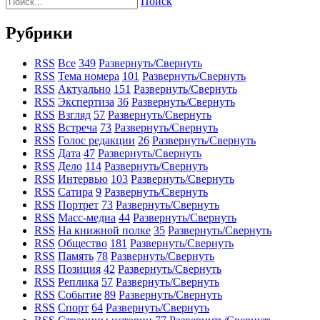
Поиск
Рубрики
RSS
Все
349
Развернуть/Свернуть
RSS
Тема номера
101
Развернуть/Свернуть
RSS
Актуально
151
Развернуть/Свернуть
RSS
Экспертиза
36
Развернуть/Свернуть
RSS
Взгляд
57
Развернуть/Свернуть
RSS
Встреча
73
Развернуть/Свернуть
RSS
Голос редакции
26
Развернуть/Свернуть
RSS
Дата
47
Развернуть/Свернуть
RSS
Дело
114
Развернуть/Свернуть
RSS
Интервью
103
Развернуть/Свернуть
RSS
Сатира
9
Развернуть/Свернуть
RSS
Портрет
73
Развернуть/Свернуть
RSS
Масс-медиа
44
Развернуть/Свернуть
RSS
На книжной полке
35
Развернуть/Свернуть
RSS
Общество
181
Развернуть/Свернуть
RSS
Память
78
Развернуть/Свернуть
RSS
Позиция
42
Развернуть/Свернуть
RSS
Реплика
57
Развернуть/Свернуть
RSS
Событие
89
Развернуть/Свернуть
RSS
Спорт
64
Развернуть/Свернуть