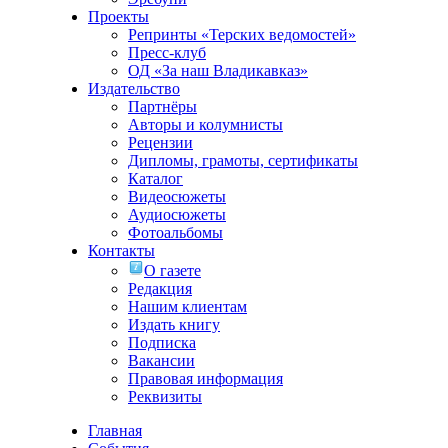
Проекты
Репринты «Терских ведомостей»
Пресс-клуб
ОД «За наш Владикавказ»
Издательство
Партнёры
Авторы и колумнисты
Рецензии
Дипломы, грамоты, сертификаты
Каталог
Видеосюжеты
Аудиосюжеты
Фотоальбомы
Контакты
О газете
Редакция
Нашим клиентам
Издать книгу
Подписка
Вакансии
Правовая информация
Реквизиты
Главная