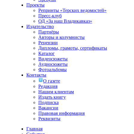
Проекты
Репринты «Терских ведомостей»
Пресс-клуб
ОД «За наш Владикавказ»
Издательство
Партнёры
Авторы и колумнисты
Рецензии
Дипломы, грамоты, сертификаты
Каталог
Видеосюжеты
Аудиосюжеты
Фотоальбомы
Контакты
О газете
Редакция
Нашим клиентам
Издать книгу
Подписка
Вакансии
Правовая информация
Реквизиты
Главная