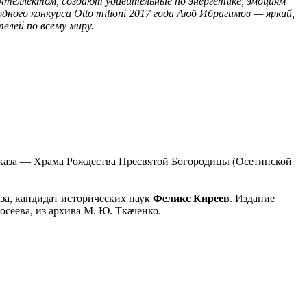
нтеллектом, создают удивительные по энергетике, эмоциям
ого конкурса Otto milioni 2017 года Аюб Ибрагимов — яркий,
елей по всему миру.
авказа — Храма Рождества Пресвятой Богородицы (Осетинской
за, кандидат исторических наук
Феликс Киреев
. Издание
осеева, из архива М. Ю. Ткаченко.