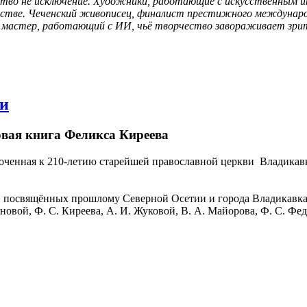
тво не исключение. Художники, работающие с искусственным и
сстве. Чеченский живописец, финалист престижного международн
й мастер, работающий с ИИ, чьё творчество завораживает зрит
ви
овая книга Феликса Киреева
иуроченная к 210-летию старейшей православной церкви Владик
г, посвящённых прошлому Северной Осетии и города Владикавка
овой, Ф. С. Киреева, А. И. Жуковой, В. А. Майорова, Ф. С. Фед