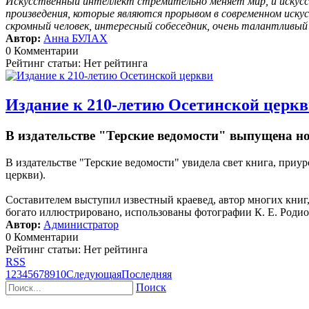
Искусственный интеллект стремительно меняет мир, и искусс
произведения, которые являются прорывом в современном иску
скромный человек, интересный собеседник, очень талантливы
Автор:
Анна БУЛАХ
0 Комментарии
Рейтинг статьи: Нет рейтинга
Издание к 210-летию Осетинской церк
В издательстве "Терские ведомости" выпущена н
В издательстве "Терские ведомости" увидела свет книга, пр
церкви).
Составителем выступил известный краевед, автор многих кни
богато иллюстрировано, использованы фотографии К. Е. Родион
Автор:
Администратор
0 Комментарии
Рейтинг статьи: Нет рейтинга
RSS
1
2
3
4
5
6
7
8
9
10
Следующая
Последняя
Поиск