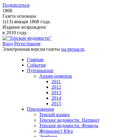
Подписаться
1868
Газета основана
1(13) января 1868 года.
Издание возрождено
в 2010 году.
Вход
Регистрация
Электронная версия газеты
на pressa.ru
Главная
События
Публикации
Архив номеров
2011
2012
2013
2014
2015
Приложения
Терскiй казакъ
Терские ведомости. Патриот
Терские ведомости. Фемида
Журналист Юга
Эребуни