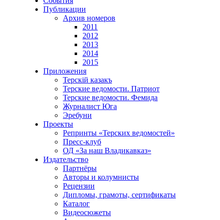
События
Публикации
Архив номеров
2011
2012
2013
2014
2015
Приложения
Терскiй казакъ
Терские ведомости. Патриот
Терские ведомости. Фемида
Журналист Юга
Эребуни
Проекты
Репринты «Терских ведомостей»
Пресс-клуб
ОД «За наш Владикавказ»
Издательство
Партнёры
Авторы и колумнисты
Рецензии
Дипломы, грамоты, сертификаты
Каталог
Видеосюжеты