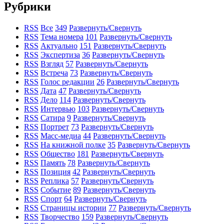
Рубрики
RSS
Все
349
Развернуть/Свернуть
RSS
Тема номера
101
Развернуть/Свернуть
RSS
Актуально
151
Развернуть/Свернуть
RSS
Экспертиза
36
Развернуть/Свернуть
RSS
Взгляд
57
Развернуть/Свернуть
RSS
Встреча
73
Развернуть/Свернуть
RSS
Голос редакции
26
Развернуть/Свернуть
RSS
Дата
47
Развернуть/Свернуть
RSS
Дело
114
Развернуть/Свернуть
RSS
Интервью
103
Развернуть/Свернуть
RSS
Сатира
9
Развернуть/Свернуть
RSS
Портрет
73
Развернуть/Свернуть
RSS
Масс-медиа
44
Развернуть/Свернуть
RSS
На книжной полке
35
Развернуть/Свернуть
RSS
Общество
181
Развернуть/Свернуть
RSS
Память
78
Развернуть/Свернуть
RSS
Позиция
42
Развернуть/Свернуть
RSS
Реплика
57
Развернуть/Свернуть
RSS
Событие
89
Развернуть/Свернуть
RSS
Спорт
64
Развернуть/Свернуть
RSS
Страницы истории
77
Развернуть/Свернуть
RSS
Творчество
159
Развернуть/Свернуть