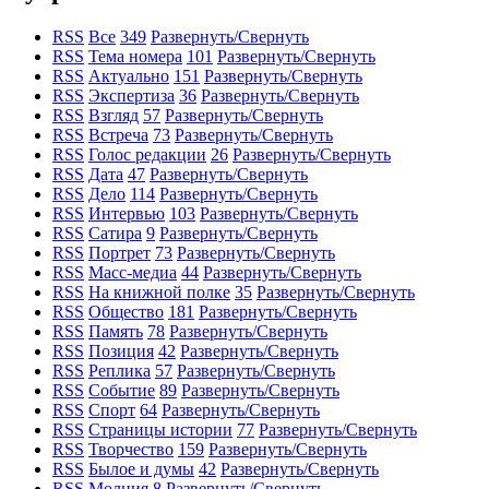
RSS
Все
349
Развернуть/Свернуть
RSS
Тема номера
101
Развернуть/Свернуть
RSS
Актуально
151
Развернуть/Свернуть
RSS
Экспертиза
36
Развернуть/Свернуть
RSS
Взгляд
57
Развернуть/Свернуть
RSS
Встреча
73
Развернуть/Свернуть
RSS
Голос редакции
26
Развернуть/Свернуть
RSS
Дата
47
Развернуть/Свернуть
RSS
Дело
114
Развернуть/Свернуть
RSS
Интервью
103
Развернуть/Свернуть
RSS
Сатира
9
Развернуть/Свернуть
RSS
Портрет
73
Развернуть/Свернуть
RSS
Масс-медиа
44
Развернуть/Свернуть
RSS
На книжной полке
35
Развернуть/Свернуть
RSS
Общество
181
Развернуть/Свернуть
RSS
Память
78
Развернуть/Свернуть
RSS
Позиция
42
Развернуть/Свернуть
RSS
Реплика
57
Развернуть/Свернуть
RSS
Событие
89
Развернуть/Свернуть
RSS
Спорт
64
Развернуть/Свернуть
RSS
Страницы истории
77
Развернуть/Свернуть
RSS
Творчество
159
Развернуть/Свернуть
RSS
Былое и думы
42
Развернуть/Свернуть
RSS
Молния
8
Развернуть/Свернуть