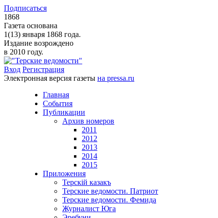
Подписаться
1868
Газета основана
1(13) января 1868 года.
Издание возрождено
в 2010 году.
Вход
Регистрация
Электронная версия газеты
на pressa.ru
Главная
События
Публикации
Архив номеров
2011
2012
2013
2014
2015
Приложения
Терскiй казакъ
Терские ведомости. Патриот
Терские ведомости. Фемида
Журналист Юга
Эребуни