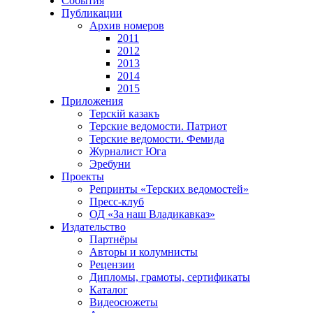
События
Публикации
Архив номеров
2011
2012
2013
2014
2015
Приложения
Терскiй казакъ
Терские ведомости. Патриот
Терские ведомости. Фемида
Журналист Юга
Эребуни
Проекты
Репринты «Терских ведомостей»
Пресс-клуб
ОД «За наш Владикавказ»
Издательство
Партнёры
Авторы и колумнисты
Рецензии
Дипломы, грамоты, сертификаты
Каталог
Видеосюжеты