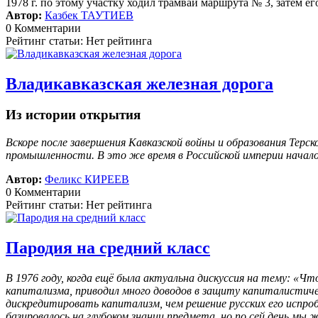
1978 г. по этому участку ходил трамвай маршрута № 3, затем ег
Автор:
Казбек ТАУТИЕВ
0 Комментарии
Рейтинг статьи: Нет рейтинга
Владикавказская железная дорога
Из истории открытия
Вскоре после завершения Кавказской войны и образования Терс
промышленности. В это же время в Российской империи начал
Автор:
Феликс КИРЕЕВ
0 Комментарии
Рейтинг статьи: Нет рейтинга
Пародия на средний класс
В 1976 году, когда ещё была актуальна дискуссия на тему: 
капитализма, приводил много доводов в защиту капиталистиче
дискредитировать капитализм, чем решение русских его испро
базировалось на глубоком знании предмета, но по сей день мы