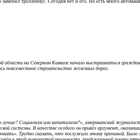
о заменил троллейбус. Сегодня нет и его. Но есть много автомаш
кой области на Северном Кавказе начало выстраиваться граждан
ось повсеместное строительство железных дорог.
«Что лучше? Социализм или капитализм?», американский журнал
ской системы. В качестве особого он привёл аргумент, оказавш
бовать». Трудно сказать, что послужило этому причиной. Было 
 живём в этой вывихнутой реальности, предсказанной почти пят