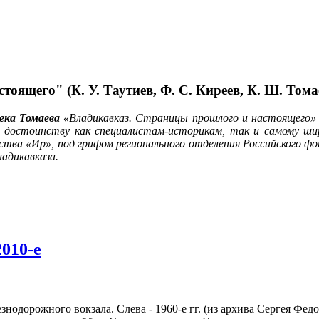
оящего" (К. У. Таутиев, Ф. С. Киреев, К. Ш. Тома
ека Томаева
«Владикавказ. Страницы прошлого и настоящего» с
 достоинству как специалистам-историкам, так и самому шир
ьства «Ир», под грифом регионального отделения Российского 
адикавказа.
2010-е
нодорожного вокзала. Слева - 1960-е гг. (из архива Сергея Федос