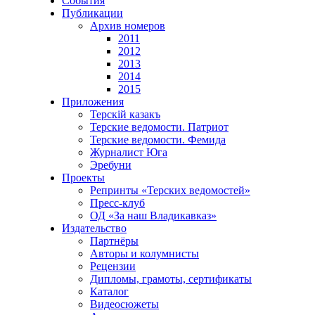
События
Публикации
Архив номеров
2011
2012
2013
2014
2015
Приложения
Терскiй казакъ
Терские ведомости. Патриот
Терские ведомости. Фемида
Журналист Юга
Эребуни
Проекты
Репринты «Терских ведомостей»
Пресс-клуб
ОД «За наш Владикавказ»
Издательство
Партнёры
Авторы и колумнисты
Рецензии
Дипломы, грамоты, сертификаты
Каталог
Видеосюжеты