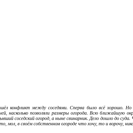
ошёл конфликт между соседями. Сперва было всё хорошо. Но 
ней, насколько позволяли размеры огорода. Всю ближайшую ок
вший соседский огород, а ныне свинарник. Дело дошло до суда. Ч
 мол, в своём собственном огороде что хочу, то и ворочу, нико