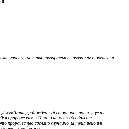
ин.
ское управление и активизировалось развитие торговли и
ист Джек Таннер, убеждённый сторонник преимуществ
ийся пророческим: «Ничто не могло бы больше
это пророчество сделано случайно, интуитивно или
ь десятилетий назад.