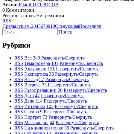
Автор:
Юрий ПЕТРОСОВ
0 Комментарии
Рейтинг статьи: Нет рейтинга
RSS
Предыдущая
1
2
3
4
5
6
7
8
9
10
Следующая
Последняя
Поиск
Рубрики
RSS
Все
349
Развернуть/Свернуть
RSS
Тема номера
101
Развернуть/Свернуть
RSS
Актуально
151
Развернуть/Свернуть
RSS
Экспертиза
36
Развернуть/Свернуть
RSS
Взгляд
57
Развернуть/Свернуть
RSS
Встреча
73
Развернуть/Свернуть
RSS
Голос редакции
26
Развернуть/Свернуть
RSS
Дата
47
Развернуть/Свернуть
RSS
Дело
114
Развернуть/Свернуть
RSS
Интервью
103
Развернуть/Свернуть
RSS
Сатира
9
Развернуть/Свернуть
RSS
Портрет
73
Развернуть/Свернуть
RSS
Масс-медиа
44
Развернуть/Свернуть
RSS
На книжной полке
35
Развернуть/Свернуть
RSS
Общество
181
Развернуть/Свернуть