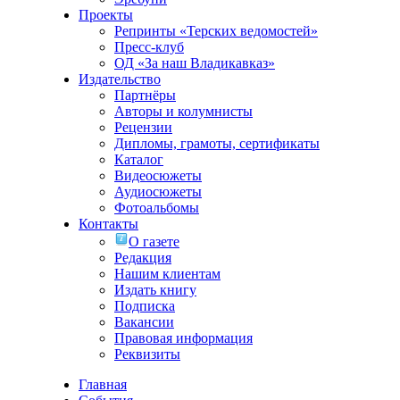
Проекты
Репринты «Терских ведомостей»
Пресс-клуб
ОД «За наш Владикавказ»
Издательство
Партнёры
Авторы и колумнисты
Рецензии
Дипломы, грамоты, сертификаты
Каталог
Видеосюжеты
Аудиосюжеты
Фотоальбомы
Контакты
О газете
Редакция
Нашим клиентам
Издать книгу
Подписка
Вакансии
Правовая информация
Реквизиты
Главная