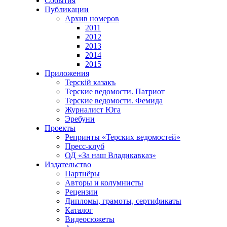
События
Публикации
Архив номеров
2011
2012
2013
2014
2015
Приложения
Терскiй казакъ
Терские ведомости. Патриот
Терские ведомости. Фемида
Журналист Юга
Эребуни
Проекты
Репринты «Терских ведомостей»
Пресс-клуб
ОД «За наш Владикавказ»
Издательство
Партнёры
Авторы и колумнисты
Рецензии
Дипломы, грамоты, сертификаты
Каталог
Видеосюжеты