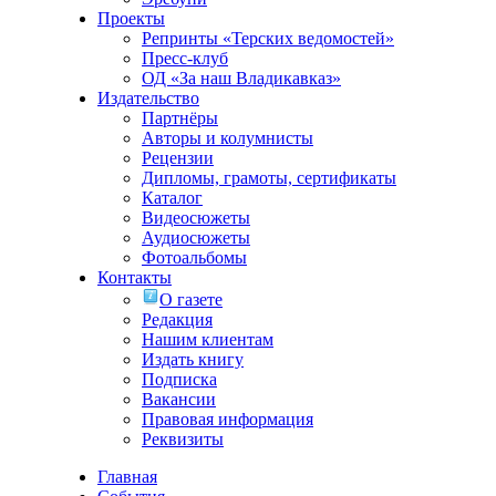
Проекты
Репринты «Терских ведомостей»
Пресс-клуб
ОД «За наш Владикавказ»
Издательство
Партнёры
Авторы и колумнисты
Рецензии
Дипломы, грамоты, сертификаты
Каталог
Видеосюжеты
Аудиосюжеты
Фотоальбомы
Контакты
О газете
Редакция
Нашим клиентам
Издать книгу
Подписка
Вакансии
Правовая информация
Реквизиты
Главная