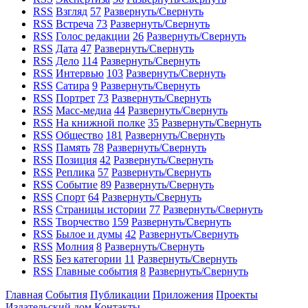
RSS
Взгляд
57
Развернуть/Свернуть
RSS
Встреча
73
Развернуть/Свернуть
RSS
Голос редакции
26
Развернуть/Свернуть
RSS
Дата
47
Развернуть/Свернуть
RSS
Дело
114
Развернуть/Свернуть
RSS
Интервью
103
Развернуть/Свернуть
RSS
Сатира
9
Развернуть/Свернуть
RSS
Портрет
73
Развернуть/Свернуть
RSS
Масс-медиа
44
Развернуть/Свернуть
RSS
На книжной полке
35
Развернуть/Свернуть
RSS
Общество
181
Развернуть/Свернуть
RSS
Память
78
Развернуть/Свернуть
RSS
Позиция
42
Развернуть/Свернуть
RSS
Реплика
57
Развернуть/Свернуть
RSS
Событие
89
Развернуть/Свернуть
RSS
Спорт
64
Развернуть/Свернуть
RSS
Страницы истории
77
Развернуть/Свернуть
RSS
Творчество
159
Развернуть/Свернуть
RSS
Былое и думы
42
Развернуть/Свернуть
RSS
Молния
8
Развернуть/Свернуть
RSS
Без категории
11
Развернуть/Свернуть
RSS
Главные события
8
Развернуть/Свернуть
Главная
События
Публикации
Приложения
Проекты
Издательский дом
Контакты