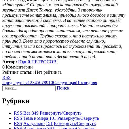
«Что лучше? Социализм или капитализм?», американский
журналист Джек Таннер, убеждённый сторонник
преимуществ капитализма, приводил много доводов в защиту
капиталистической системы. В качестве особого он привёл
аргумент, оказавшийся пророческим: «Ничто не могло бы
больше дискредитировать капитализм, чем решение русских
его испробовать». Трудно сказать, что послужило этому
причиной. Было это пророчество сделано случайно,
интуитивно или базировалось на глубоком знании предмета,
но по сей день мы живём в этой вывихнутой реальности,
предсказанной почти пять десятилетий назад.
Автор:
Юрий ПЕТРОСОВ
0 Комментарии
Рейтинг статьи: Нет рейтинга
RSS
Предыдущая
1
2
3
4
5
6
7
8
9
10
Следующая
Последняя
Поиск
Рубрики
RSS
Все
349
Развернуть/Свернуть
RSS
Тема номера
101
Развернуть/Свернуть
RSS
Актуально
151
Развернуть/Свернуть
RSS
Экспертиза
36
Развернуть/Свернуть