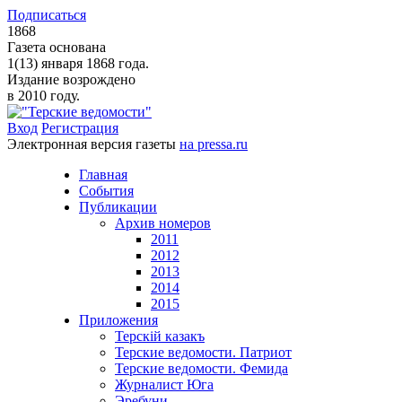
Подписаться
1868
Газета основана
1(13) января 1868 года.
Издание возрождено
в 2010 году.
Вход
Регистрация
Электронная версия газеты
на pressa.ru
Главная
События
Публикации
Архив номеров
2011
2012
2013
2014
2015
Приложения
Терскiй казакъ
Терские ведомости. Патриот
Терские ведомости. Фемида
Журналист Юга
Эребуни