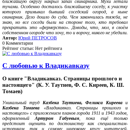
ближайшую округу накрыл запах свинарника. Мухи летали
тучами. Особенно досталось ближайшему соседу, к участку
которого примыкал бывший соседский огород, а ныне
свинарник. Дело дошло до суда. Чем закончилась тяжба, не
знаю, но все соседи были на стороне того, кто требовал
прекратить это «фермерство». Доводы, что, мол, в своём
собственном огороде что хочу, то и ворочу, никого не убедили.
Автор:
Юрий ПЕТРОСОВ
0 Комментарии
Рейтинг статьи: Нет рейтинга
С любовью к Владикавказу
О книге "Владикавказ. Страницы прошлого и
настоящего" (К. У. Таутиев, Ф. С. Киреев, К. Ш.
Томаев)
Уникальный труд
Казбека Таутиева, Феликса Киреева
и
Казбека Томаева
«Владикавказ. Страницы прошлого и
настоящего» с приложением планов города 1911 и 1943 годов,
оформленный
Артуром Габуевым
, пока ещё только
предстоит оценить по достоинству как специалистам-
историкам, так и самому широкому кругу читателей.