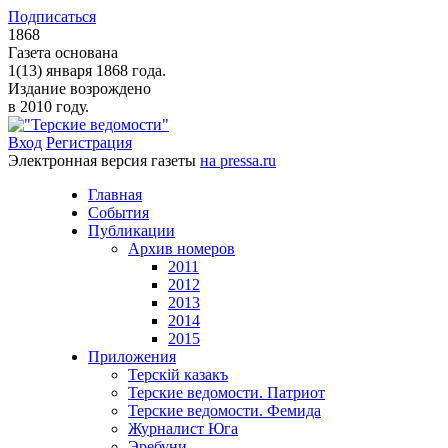
Подписаться
1868
Газета основана
1(13) января 1868 года.
Издание возрождено
в 2010 году.
Вход
Регистрация
Электронная версия газеты
на pressa.ru
Главная
События
Публикации
Архив номеров
2011
2012
2013
2014
2015
Приложения
Терскiй казакъ
Терские ведомости. Патриот
Терские ведомости. Фемида
Журналист Юга
Эребуни