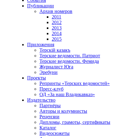
События
Публикации
Архив номеров
2011
2012
2013
2014
2015
Приложения
Терскiй казакъ
Терские ведомости. Патриот
Терские ведомости. Фемида
Журналист Юга
Эребуни
Проекты
Репринты «Терских ведомостей»
Пресс-клуб
ОД «За наш Владикавказ»
Издательство
Партнёры
Авторы и колумнисты
Рецензии
Дипломы, грамоты, сертификаты
Каталог
Видеосюжеты