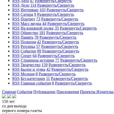
RSS
Дата
47
Развернуть/Свернуть
RSS
Дело
114
Развернуть/Свернуть
RSS
Интервью
103
Развернуть/Свернуть
RSS
Сатира
9
Развернуть/Свернуть
RSS
Портрет
73
Развернуть/Свернуть
RSS
Масс-медиа
44
Развернуть/Свернуть
RSS
На книжной полке
35
Развернуть/Свернуть
RSS
Общество
181
Развернуть/Свернуть
RSS
Память
78
Развернуть/Свернуть
RSS
Позиция
42
Развернуть/Свернуть
RSS
Реплика
57
Развернуть/Свернуть
RSS
Событие
89
Развернуть/Свернуть
RSS
Спорт
64
Развернуть/Свернуть
RSS
Страницы истории
77
Развернуть/Свернуть
RSS
Творчество
159
Развернуть/Свернуть
RSS
Былое и думы
42
Развернуть/Свернуть
RSS
Молния
8
Развернуть/Свернуть
RSS
Без категории
11
Развернуть/Свернуть
RSS
Главные события
8
Развернуть/Свернуть
Главная
События
Публикации
Приложения
Проекты
Издатель
150 лет
со дня выхода
первого номера газеты