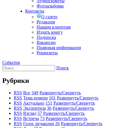
Аудиосюжеты
Фотоальбомы
Контакты
О газете
Редакция
Нашим клиентам
Издать книгу
Подписка
Вакансии
Правовая информация
Реквизиты
События
Поиск
Рубрики
RSS
Все
349
Развернуть/Свернуть
RSS
Тема номера
101
Развернуть/Свернуть
RSS
Актуально
151
Развернуть/Свернуть
RSS
Экспертиза
36
Развернуть/Свернуть
RSS
Взгляд
57
Развернуть/Свернуть
RSS
Встреча
73
Развернуть/Свернуть
RSS
Голос редакции
26
Развернуть/Свернуть