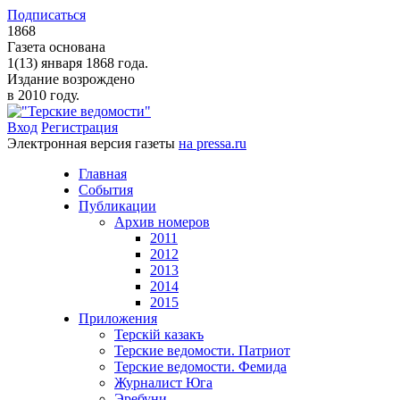
Подписаться
1868
Газета основана
1(13) января 1868 года.
Издание возрождено
в 2010 году.
Вход
Регистрация
Электронная версия газеты
на pressa.ru
Главная
События
Публикации
Архив номеров
2011
2012
2013
2014
2015
Приложения
Терскiй казакъ
Терские ведомости. Патриот
Терские ведомости. Фемида
Журналист Юга
Эребуни