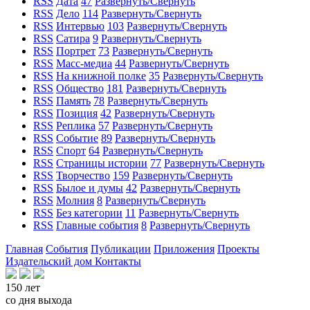
RSS
Дата
47
Развернуть/Свернуть
RSS
Дело
114
Развернуть/Свернуть
RSS
Интервью
103
Развернуть/Свернуть
RSS
Сатира
9
Развернуть/Свернуть
RSS
Портрет
73
Развернуть/Свернуть
RSS
Масс-медиа
44
Развернуть/Свернуть
RSS
На книжной полке
35
Развернуть/Свернуть
RSS
Общество
181
Развернуть/Свернуть
RSS
Память
78
Развернуть/Свернуть
RSS
Позиция
42
Развернуть/Свернуть
RSS
Реплика
57
Развернуть/Свернуть
RSS
Событие
89
Развернуть/Свернуть
RSS
Спорт
64
Развернуть/Свернуть
RSS
Страницы истории
77
Развернуть/Свернуть
RSS
Творчество
159
Развернуть/Свернуть
RSS
Былое и думы
42
Развернуть/Свернуть
RSS
Молния
8
Развернуть/Свернуть
RSS
Без категории
11
Развернуть/Свернуть
RSS
Главные события
8
Развернуть/Свернуть
Главная
События
Публикации
Приложения
Проекты
Издательский дом
Контакты
150 лет
со дня выхода