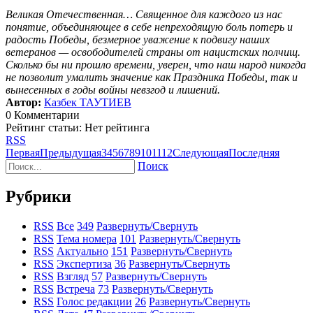
Великая Отечественная… Священное для каждого из нас
понятие, объединяющее в себе непреходящую боль потерь и
радость Победы, безмерное уважение к подвигу наших
ветеранов
—
освободителей страны от
нацистских
полчищ.
Сколько бы ни прошло времени,
уверен, что наш
народ никогда
не позволит умалить значение как Праздника Победы, так и
вынесенных в годы войны невзгод и лишений.
Автор:
Казбек ТАУТИЕВ
0 Комментарии
Рейтинг статьи: Нет рейтинга
RSS
Первая
Предыдущая
3
4
5
6
7
8
9
10
11
12
Следующая
Последняя
Поиск
Рубрики
RSS
Все
349
Развернуть/Свернуть
RSS
Тема номера
101
Развернуть/Свернуть
RSS
Актуально
151
Развернуть/Свернуть
RSS
Экспертиза
36
Развернуть/Свернуть
RSS
Взгляд
57
Развернуть/Свернуть
RSS
Встреча
73
Развернуть/Свернуть
RSS
Голос редакции
26
Развернуть/Свернуть