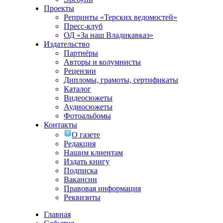
Проекты
Репринты «Терских ведомостей»
Пресс-клуб
ОД «За наш Владикавказ»
Издательство
Партнёры
Авторы и колумнисты
Рецензии
Дипломы, грамоты, сертификаты
Каталог
Видеосюжеты
Аудиосюжеты
Фотоальбомы
Контакты
О газете
Редакция
Нашим клиентам
Издать книгу
Подписка
Вакансии
Правовая информация
Реквизиты
Главная