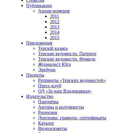
События
Публикации
Архив номеров
2011
2012
2013
2014
2015
Приложения
Терскiй казакъ
Терские ведомости. Патриот
Терские ведомости. Фемида
Журналист Юга
Эребуни
Проекты
Репринты «Терских ведомостей»
Пресс-клуб
ОД «За наш Владикавказ»
Издательство
Партнёры
Авторы и колумнисты
Рецензии
Дипломы, грамоты, сертификаты
Каталог
Видеосюжеты