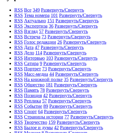
RSS
Все
349
Развернуть/Свернуть
RSS
Тема номера
101
Развернуть/Свернуть
RSS
Актуально
151
Развернуть/Свернуть
RSS
Экспертиза
36
Развернуть/Свернуть
RSS
Взгляд
57
Развернуть/Свернуть
RSS
Встреча
73
Развернуть/Свернуть
RSS
Голос редакции
26
Развернуть/Свернуть
RSS
Дата
47
Развернуть/Свернуть
RSS
Дело
114
Развернуть/Свернуть
RSS
Интервью
103
Развернуть/Свернуть
RSS
Сатира
9
Развернуть/Свернуть
RSS
Портрет
73
Развернуть/Свернуть
RSS
Масс-медиа
44
Развернуть/Свернуть
RSS
На книжной полке
35
Развернуть/Свернуть
RSS
Общество
181
Развернуть/Свернуть
RSS
Память
78
Развернуть/Свернуть
RSS
Позиция
42
Развернуть/Свернуть
RSS
Реплика
57
Развернуть/Свернуть
RSS
Событие
89
Развернуть/Свернуть
RSS
Спорт
64
Развернуть/Свернуть
RSS
Страницы истории
77
Развернуть/Свернуть
RSS
Творчество
159
Развернуть/Свернуть
RSS
Былое и думы
42
Развернуть/Свернуть
RSS
Молния
8
Развернуть/Свернуть