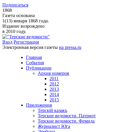
Подписаться
1868
Газета основана
1(13) января 1868 года.
Издание возрождено
в 2010 году.
Вход
Регистрация
Электронная версия газеты
на pressa.ru
Главная
События
Публикации
Архив номеров
2011
2012
2013
2014
2015
Приложения
Терскiй казакъ
Терские ведомости. Патриот
Терские ведомости. Фемида
Журналист Юга
Эребуни