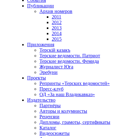
События
Публикации
Архив номеров
2011
2012
2013
2014
2015
Приложения
Терскiй казакъ
Терские ведомости. Патриот
Терские ведомости. Фемида
Журналист Юга
Эребуни
Проекты
Репринты «Терских ведомостей»
Пресс-клуб
ОД «За наш Владикавказ»
Издательство
Партнёры
Авторы и колумнисты
Рецензии
Дипломы, грамоты, сертификаты
Каталог
Видеосюжеты