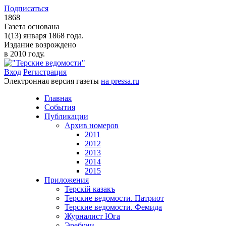
Подписаться
1868
Газета основана
1(13) января 1868 года.
Издание возрождено
в 2010 году.
Вход
Регистрация
Электронная версия газеты
на pressa.ru
Главная
События
Публикации
Архив номеров
2011
2012
2013
2014
2015
Приложения
Терскiй казакъ
Терские ведомости. Патриот
Терские ведомости. Фемида
Журналист Юга
Эребуни