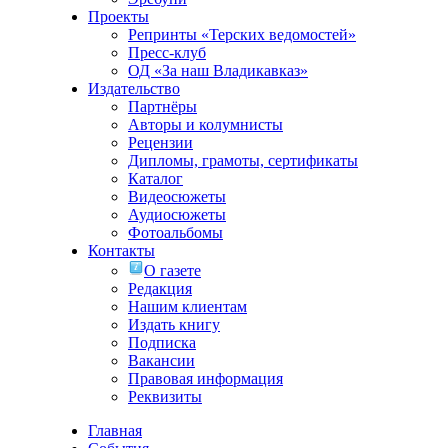
Проекты
Репринты «Терских ведомостей»
Пресс-клуб
ОД «За наш Владикавказ»
Издательство
Партнёры
Авторы и колумнисты
Рецензии
Дипломы, грамоты, сертификаты
Каталог
Видеосюжеты
Аудиосюжеты
Фотоальбомы
Контакты
О газете
Редакция
Нашим клиентам
Издать книгу
Подписка
Вакансии
Правовая информация
Реквизиты
Главная