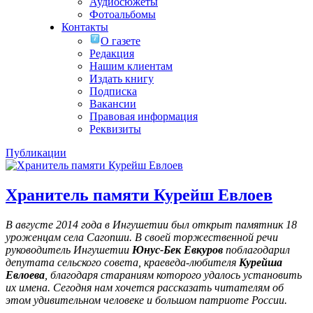
Аудиосюжеты
Фотоальбомы
Контакты
О газете
Редакция
Нашим клиентам
Издать книгу
Подписка
Вакансии
Правовая информация
Реквизиты
Публикации
Хранитель памяти Курейш Евлоев
В августе 2014 года в Ингушетии был открыт памятник 18
уроженцам села Сагопши. В своей торжественной речи
руководитель Ингушетии
Юнус-Бек Евкуров
поблагодарил
депутата сельского совета, краеведа-любителя
Курейша
Евлоева
, благодаря стараниям которого удалось установить
их имена
. Сегодня нам хочется рассказать читателям об
этом удивительном человеке и большом патриоте России.