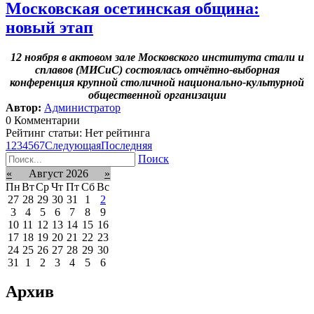
Московская осетинская община:
новый этап
12 ноября в актовом зале Московского института стали и
сплавов (МИСиС) состоялась отчётно-выборная
конференция крупной столичной национально-культурной
общественной организации
Автор:
Администратор
0 Комментарии
Рейтинг статьи: Нет рейтинга
1
2
3
4
5
6
7
Следующая
Последняя
Поиск
«
Август 2026
»
Пн
Вт
Ср
Чт
Пт
Сб
Вс
27
28
29
30
31
1
2
3
4
5
6
7
8
9
10
11
12
13
14
15
16
17
18
19
20
21
22
23
24
25
26
27
28
29
30
31
1
2
3
4
5
6
Архив