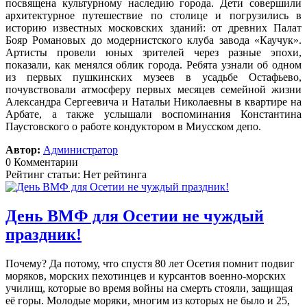
посвящена культурному наследию города. Дети совершили
архитектурное путешествие по столице и погрузились в
историю известных московских зданий: от древних Палат
Бояр Романовых до модернистского клуба завода «Каучук».
Артисты провели юных зрителей через разные эпохи,
показали, как менялся облик города. Ребята узнали об одном
из первых пушкинских музеев в усадьбе Остафьево,
почувствовали атмосферу первых месяцев семейной жизни
Александра Сергеевича и Натальи Николаевны в квартире на
Арбате, а также услышали воспоминания Константина
Паустовского о работе кондуктором в Миусском депо.
Автор:
Администратор
0 Комментарии
Рейтинг статьи: Нет рейтинга
День ВМФ для Осетии не чуждый
праздник!
Почему? Да потому, что спустя 80 лет Осетия помнит подвиг
моряков, морских пехотинцев и курсантов военно-морских
училищ, которые во время войны на смерть стояли, защищая
её горы. Молодые моряки, многим из которых не было и 25,