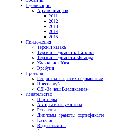
События
Публикации
Архив номеров
2011
2012
2013
2014
2015
Приложения
Терскiй казакъ
Терские ведомости. Патриот
Терские ведомости. Фемида
Журналист Юга
Эребуни
Проекты
Репринты «Терских ведомостей»
Пресс-клуб
ОД «За наш Владикавказ»
Издательство
Партнёры
Авторы и колумнисты
Рецензии
Дипломы, грамоты, сертификаты
Каталог
Видеосюжеты