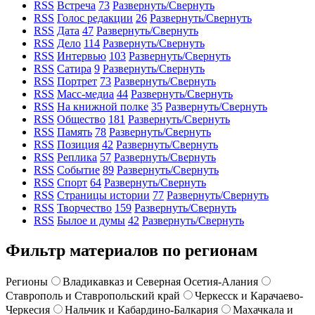
RSS
Встреча
73
Развернуть/Свернуть
RSS
Голос редакции
26
Развернуть/Свернуть
RSS
Дата
47
Развернуть/Свернуть
RSS
Дело
114
Развернуть/Свернуть
RSS
Интервью
103
Развернуть/Свернуть
RSS
Сатира
9
Развернуть/Свернуть
RSS
Портрет
73
Развернуть/Свернуть
RSS
Масс-медиа
44
Развернуть/Свернуть
RSS
На книжной полке
35
Развернуть/Свернуть
RSS
Общество
181
Развернуть/Свернуть
RSS
Память
78
Развернуть/Свернуть
RSS
Позиция
42
Развернуть/Свернуть
RSS
Реплика
57
Развернуть/Свернуть
RSS
Событие
89
Развернуть/Свернуть
RSS
Спорт
64
Развернуть/Свернуть
RSS
Страницы истории
77
Развернуть/Свернуть
RSS
Творчество
159
Развернуть/Свернуть
RSS
Былое и думы
42
Развернуть/Свернуть
Фильтр материалов по регионам
Регионы
Владикавказ и Северная Осетия-Алания
Ставрополь и Ставропольский край
Черкесск и Карачаево-
Черкесия
Нальчик и Кабардино-Балкария
Махачкала и