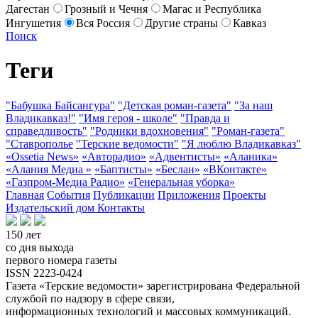
Дагестан
Грозный и Чечня
Магас и Республика
Ингушетия
Вся Россия
Другие страны
Кавказ
Поиск
Теги
"Бабушка Байсангура"
"Детская роман-газета"
"За наш
Владикавказ!"
"Имя героя - школе"
"Правда и
справедливость"
"Родники вдохновения"
"Роман-газета"
"Ставрополье
"Терские ведомости"
"Я люблю Владикавказ"
«Ossetia News»
«Авторадио»
«Адвентисты»
«Аланика»
«Алания Медиа »
«Баптисты»
«Беслан»
«ВКонтакте»
«Газпром-Медиа Радио»
«Генеральная уборка»
Главная
События
Публикации
Приложения
Проекты
Издательский дом
Контакты
150 лет
со дня выхода
первого номера газеты
ISSN 2223-0424
Газета «Терские ведомости» зарегистрирована Федеральной
службой по надзору в сфере связи,
информационных технологий и массовых коммуникаций.