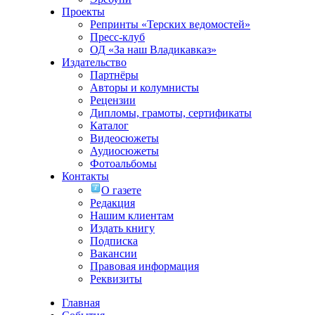
Проекты
Репринты «Терских ведомостей»
Пресс-клуб
ОД «За наш Владикавказ»
Издательство
Партнёры
Авторы и колумнисты
Рецензии
Дипломы, грамоты, сертификаты
Каталог
Видеосюжеты
Аудиосюжеты
Фотоальбомы
Контакты
О газете
Редакция
Нашим клиентам
Издать книгу
Подписка
Вакансии
Правовая информация
Реквизиты
Главная