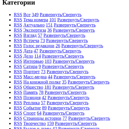
Категории
RSS
Все
349
Развернуть/Свернуть
RSS
Тема номера
101
Развернуть/Свернуть
RSS
Актуально
151
Развернуть/Свернуть
RSS
Экспертиза
36
Развернуть/Свернуть
RSS
Взгляд
57
Развернуть/Свернуть
RSS
Встреча
73
Развернуть/Свернуть
RSS
Голос редакции
26
Развернуть/Свернуть
RSS
Дата
47
Развернуть/Свернуть
RSS
Дело
114
Развернуть/Свернуть
RSS
Интервью
103
Развернуть/Свернуть
RSS
Сатира
9
Развернуть/Свернуть
RSS
Портрет
73
Развернуть/Свернуть
RSS
Масс-медиа
44
Развернуть/Свернуть
RSS
На книжной полке
35
Развернуть/Свернуть
RSS
Общество
181
Развернуть/Свернуть
RSS
Память
78
Развернуть/Свернуть
RSS
Позиция
42
Развернуть/Свернуть
RSS
Реплика
57
Развернуть/Свернуть
RSS
Событие
89
Развернуть/Свернуть
RSS
Спорт
64
Развернуть/Свернуть
RSS
Страницы истории
77
Развернуть/Свернуть
RSS
Творчество
159
Развернуть/Свернуть
RSS
Былое и думы
42
Развернуть/Свернуть