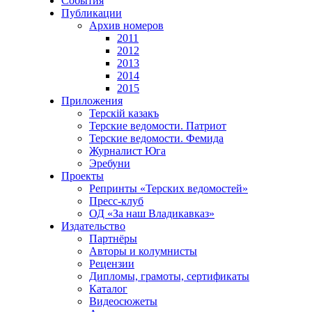
События
Публикации
Архив номеров
2011
2012
2013
2014
2015
Приложения
Терскiй казакъ
Терские ведомости. Патриот
Терские ведомости. Фемида
Журналист Юга
Эребуни
Проекты
Репринты «Терских ведомостей»
Пресс-клуб
ОД «За наш Владикавказ»
Издательство
Партнёры
Авторы и колумнисты
Рецензии
Дипломы, грамоты, сертификаты
Каталог
Видеосюжеты