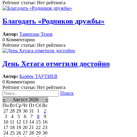
Рейтинг статьи: Нет рейтинга
Благодать «Родников дружбы»
Автор:
Тамерлан Техов
0 Комментарии
Рейтинг статьи: Нет рейтинга
День Хетага отметили достойно
Автор:
Казбек ТАУТИЕВ
0 Комментарии
Рейтинг статьи: Нет рейтинга
Поиск
«
Август 2026
»
Пн
Вт
Ср
Чт
Пт
Сб
Вс
27
28
29
30
31
1
2
3
4
5
6
7
8
9
10
11
12
13
14
15
16
17
18
19
20
21
22
23
24
25
26
27
28
29
30