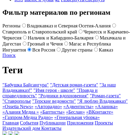
Фильтр материалов по регионам
Регионы
Владикавказ и Северная Осетия-Алания
Ставрополь и Ставропольский край
Черкесск и Карачаево-
Черкесия
Нальчик и Кабардино-Балкария
Махачкала и
Дагестан
Грозный и Чечня
Магас и Республика
Ингушетия
Вся Россия
Другие страны
Кавказ
Поиск
Теги
"Бабушка Байсангура"
"Детская роман-газета"
"За наш
Владикавказ!"
"Имя героя - школе"
"Правда и
справедливость"
"Родники вдохновения"
"Роман-газета"
"Ставрополье
"Терские ведомости"
"Я люблю Владикавказ"
«Ossetia News»
«Авторадио»
«Адвентисты»
«Аланика»
«Алания Медиа »
«Баптисты»
«Беслан»
«ВКонтакте»
«Газпром-Медиа Радио»
«Генеральная уборка»
Главная
События
Публикации
Приложения
Проекты
Издательский дом
Контакты