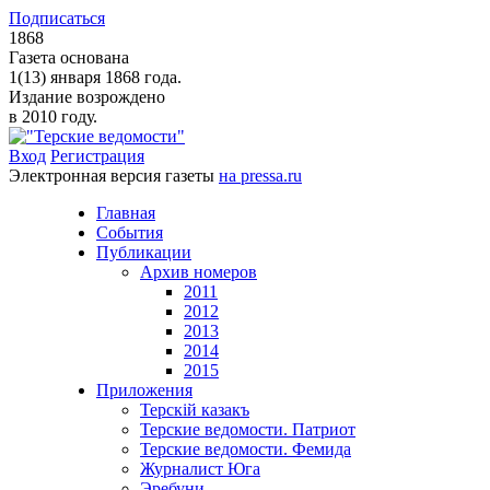
Подписаться
1868
Газета основана
1(13) января 1868 года.
Издание возрождено
в 2010 году.
Вход
Регистрация
Электронная версия газеты
на pressa.ru
Главная
События
Публикации
Архив номеров
2011
2012
2013
2014
2015
Приложения
Терскiй казакъ
Терские ведомости. Патриот
Терские ведомости. Фемида
Журналист Юга
Эребуни