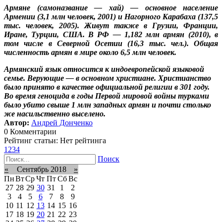
Армяне (самоназвание — хай) — основное население
Армении (3,1 млн человек, 2001) и Нагорного Карабаха (137,5
тыс. человек, 2005). Живут также в Грузии, Франции,
Иране, Турции, США. В РФ — 1,182 млн армян (2010), в
том числе в Северной Осетии (16,3 тыс. чел.). Общая
численность армян в мире около 6,5 млн человек.
Армянский язык относится к индоевропейской языковой
семье. Верующие — в основном христиане. Христианство
было принято в качестве официальной религии в 301 году.
Во время геноцида в годы Первой мировой войны турками
было убито свыше 1 млн западных армян и почти столько
же насильственно выселено.
Автор:
Андрей Донченко
0 Комментарии
Рейтинг статьи: Нет рейтинга
1
2
3
4
Поиск
«
Сентябрь 2018
»
Пн
Вт
Ср
Чт
Пт
Сб
Вс
27
28
29
30
31
1
2
3
4
5
6
7
8
9
10
11
12
13
14
15
16
17
18
19
20
21
22
23