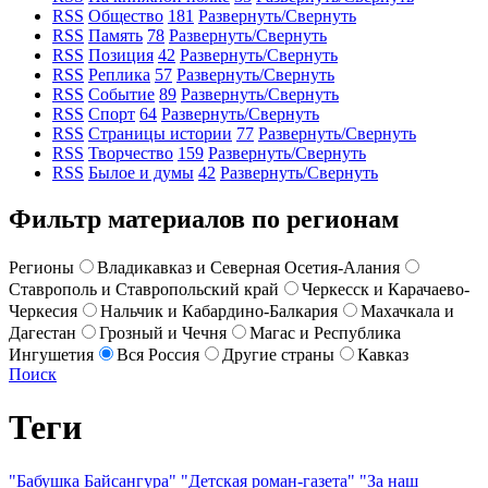
RSS
Общество
181
Развернуть/Свернуть
RSS
Память
78
Развернуть/Свернуть
RSS
Позиция
42
Развернуть/Свернуть
RSS
Реплика
57
Развернуть/Свернуть
RSS
Событие
89
Развернуть/Свернуть
RSS
Спорт
64
Развернуть/Свернуть
RSS
Страницы истории
77
Развернуть/Свернуть
RSS
Творчество
159
Развернуть/Свернуть
RSS
Былое и думы
42
Развернуть/Свернуть
Фильтр материалов по регионам
Регионы
Владикавказ и Северная Осетия-Алания
Ставрополь и Ставропольский край
Черкесск и Карачаево-
Черкесия
Нальчик и Кабардино-Балкария
Махачкала и
Дагестан
Грозный и Чечня
Магас и Республика
Ингушетия
Вся Россия
Другие страны
Кавказ
Поиск
Теги
"Бабушка Байсангура"
"Детская роман-газета"
"За наш