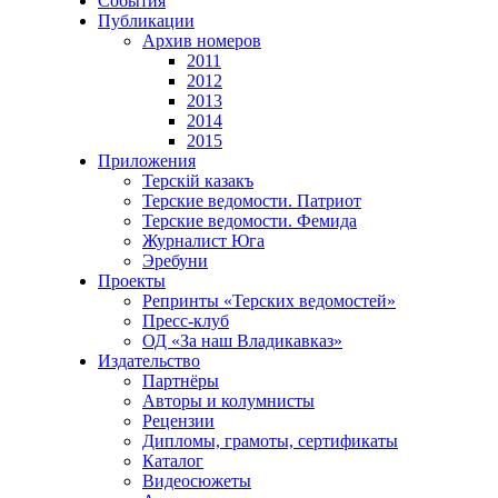
События
Публикации
Архив номеров
2011
2012
2013
2014
2015
Приложения
Терскiй казакъ
Терские ведомости. Патриот
Терские ведомости. Фемида
Журналист Юга
Эребуни
Проекты
Репринты «Терских ведомостей»
Пресс-клуб
ОД «За наш Владикавказ»
Издательство
Партнёры
Авторы и колумнисты
Рецензии
Дипломы, грамоты, сертификаты
Каталог
Видеосюжеты