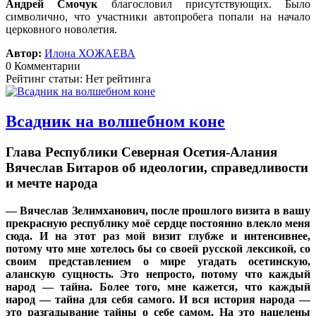
Андрей Смочук
благословил присутствующих. Было
символично, что участники автопробега попали на начало
церковного новолетия.
Автор:
Илона ХОЖАЕВА
0 Комментарии
Рейтинг статьи: Нет рейтинга
Всадник на волшебном коне
Глава Республики Северная Осетия-Алания
Вячеслав Битаров об идеологии, справедливости
и мечте народа
— Вячеслав Зелимханович, после прошлого визита в вашу
прекрасную республику моё сердце постоянно влекло меня
сюда. И на этот раз мой визит глубже и интенсивнее,
потому что мне хотелось бы со своей русской лексикой, со
своим представлением о мире угадать осетинскую,
аланскую сущность. Это непросто, потому что каждый
народ — тайна. Более того, мне кажется, что каждый
народ — тайна для себя самого. И вся история народа —
это разгадывание тайны о себе самом. На это нацелены