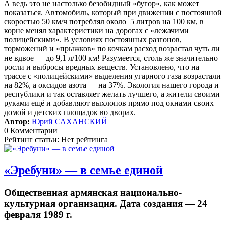
А ведь это не настолько безобидный «бугор», как может
показаться. Автомобиль, который при движении с постоянной
скоростью 50 км/ч потреблял около 5 литров на 100 км, в
корне менял характеристики на дорогах с «лежачими
полицейскими». В условиях постоянных разгонов,
торможений и «прыжков» по кочкам расход возрастал чуть ли
не вдвое — до 9,1 л/100 км! Разумеется, столь же значительно
росли и выбросы вредных веществ. Установлено, что на
трассе с «полицейскими» выделения угарного газа возрастали
на 82%, а оксидов азота — на 37%. Экология нашего города и
республики и так оставляет желать лучшего, а жители своими
руками ещё и добавляют выхлопов прямо под окнами своих
домой и детских площадок во дворах.
Автор:
Юрий САХАНСКИЙ
0 Комментарии
Рейтинг статьи: Нет рейтинга
«Эребуни» — в семье единой
Общественная армянская национально-
культурная организация. Дата создания — 24
февраля 1989 г.