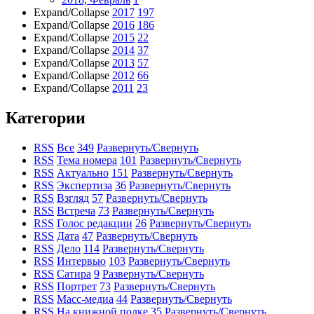
Expand/Collapse
2017
197
Expand/Collapse
2016
186
Expand/Collapse
2015
22
Expand/Collapse
2014
37
Expand/Collapse
2013
57
Expand/Collapse
2012
66
Expand/Collapse
2011
23
Категории
RSS
Все
349
Развернуть/Свернуть
RSS
Тема номера
101
Развернуть/Свернуть
RSS
Актуально
151
Развернуть/Свернуть
RSS
Экспертиза
36
Развернуть/Свернуть
RSS
Взгляд
57
Развернуть/Свернуть
RSS
Встреча
73
Развернуть/Свернуть
RSS
Голос редакции
26
Развернуть/Свернуть
RSS
Дата
47
Развернуть/Свернуть
RSS
Дело
114
Развернуть/Свернуть
RSS
Интервью
103
Развернуть/Свернуть
RSS
Сатира
9
Развернуть/Свернуть
RSS
Портрет
73
Развернуть/Свернуть
RSS
Масс-медиа
44
Развернуть/Свернуть
RSS
На книжной полке
35
Развернуть/Свернуть