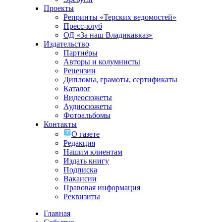
Проекты
Репринты «Терских ведомостей»
Пресс-клуб
ОД «За наш Владикавказ»
Издательство
Партнёры
Авторы и колумнисты
Рецензии
Дипломы, грамоты, сертификаты
Каталог
Видеосюжеты
Аудиосюжеты
Фотоальбомы
Контакты
О газете
Редакция
Нашим клиентам
Издать книгу
Подписка
Вакансии
Правовая информация
Реквизиты
Главная