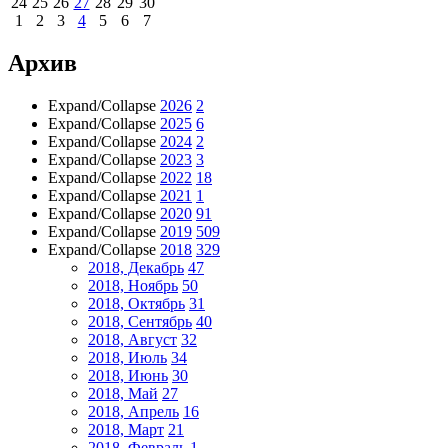
24
25
26
27
28
29
30
1
2
3
4
5
6
7
Архив
Expand/Collapse
2026
2
Expand/Collapse
2025
6
Expand/Collapse
2024
2
Expand/Collapse
2023
3
Expand/Collapse
2022
18
Expand/Collapse
2021
1
Expand/Collapse
2020
91
Expand/Collapse
2019
509
Expand/Collapse
2018
329
2018, Декабрь
47
2018, Ноябрь
50
2018, Октябрь
31
2018, Сентябрь
40
2018, Август
32
2018, Июль
34
2018, Июнь
30
2018, Май
27
2018, Апрель
16
2018, Март
21
2018, Февраль
1