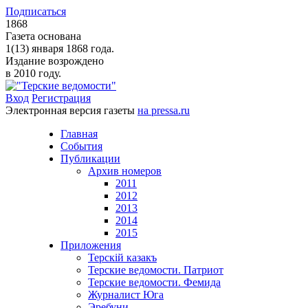
Подписаться
1868
Газета основана
1(13) января 1868 года.
Издание возрождено
в 2010 году.
Вход
Регистрация
Электронная версия газеты
на pressa.ru
Главная
События
Публикации
Архив номеров
2011
2012
2013
2014
2015
Приложения
Терскiй казакъ
Терские ведомости. Патриот
Терские ведомости. Фемида
Журналист Юга
Эребуни