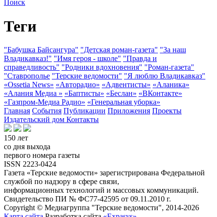
Поиск
Теги
"Бабушка Байсангура"
"Детская роман-газета"
"За наш
Владикавказ!"
"Имя героя - школе"
"Правда и
справедливость"
"Родники вдохновения"
"Роман-газета"
"Ставрополье
"Терские ведомости"
"Я люблю Владикавказ"
«Ossetia News»
«Авторадио»
«Адвентисты»
«Аланика»
«Алания Медиа »
«Баптисты»
«Беслан»
«ВКонтакте»
«Газпром-Медиа Радио»
«Генеральная уборка»
Главная
События
Публикации
Приложения
Проекты
Издательский дом
Контакты
150 лет
со дня выхода
первого номера газеты
ISSN 2223-0424
Газета «Терские ведомости» зарегистрирована Федеральной
службой по надзору в сфере связи,
информационных технологий и массовых коммуникаций.
Свидетельство ПИ № ФС77-42595 от 09.11.2010 г.
Copyright © Медиагруппа "Терские ведомости", 2014-2026
Карта сайта
Разработка сайта
«Expasys»