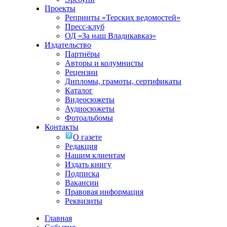
Проекты
Репринты «Терских ведомостей»
Пресс-клуб
ОД «За наш Владикавказ»
Издательство
Партнёры
Авторы и колумнисты
Рецензии
Дипломы, грамоты, сертификаты
Каталог
Видеосюжеты
Аудиосюжеты
Фотоальбомы
Контакты
О газете
Редакция
Нашим клиентам
Издать книгу
Подписка
Вакансии
Правовая информация
Реквизиты
Главная