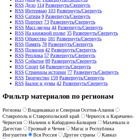
RSS
Дело
114
Развернуть/Свернуть
RSS
Интервью
103
Развернуть/Свернуть
RSS
Сатира
9
Развернуть/Свернуть
RSS
Портрет
73
Развернуть/Свернуть
RSS
Масс-медиа
44
Развернуть/Свернуть
RSS
На книжной полке
35
Развернуть/Свернуть
RSS
Общество
181
Развернуть/Свернуть
RSS
Память
78
Развернуть/Свернуть
RSS
Позиция
42
Развернуть/Свернуть
RSS
Реплика
57
Развернуть/Свернуть
RSS
Событие
89
Развернуть/Свернуть
RSS
Спорт
64
Развернуть/Свернуть
RSS
Страницы истории
77
Развернуть/Свернуть
RSS
Творчество
159
Развернуть/Свернуть
RSS
Былое и думы
42
Развернуть/Свернуть
Фильтр материалов по регионам
Регионы
Владикавказ и Северная Осетия-Алания
Ставрополь и Ставропольский край
Черкесск и Карачаево-
Черкесия
Нальчик и Кабардино-Балкария
Махачкала и
Дагестан
Грозный и Чечня
Магас и Республика
Ингушетия
Вся Россия
Другие страны
Кавказ