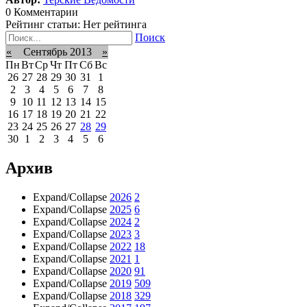
0 Комментарии
Рейтинг статьи: Нет рейтинга
Поиск
«
Сентябрь 2013
»
Пн
Вт
Ср
Чт
Пт
Сб
Вс
26
27
28
29
30
31
1
2
3
4
5
6
7
8
9
10
11
12
13
14
15
16
17
18
19
20
21
22
23
24
25
26
27
28
29
30
1
2
3
4
5
6
Архив
Expand/Collapse
2026
2
Expand/Collapse
2025
6
Expand/Collapse
2024
2
Expand/Collapse
2023
3
Expand/Collapse
2022
18
Expand/Collapse
2021
1
Expand/Collapse
2020
91
Expand/Collapse
2019
509
Expand/Collapse
2018
329