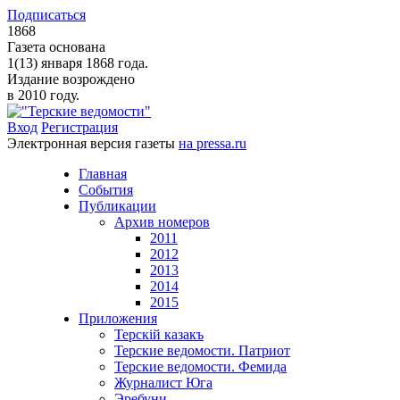
Подписаться
1868
Газета основана
1(13) января 1868 года.
Издание возрождено
в 2010 году.
Вход
Регистрация
Электронная версия газеты
на pressa.ru
Главная
События
Публикации
Архив номеров
2011
2012
2013
2014
2015
Приложения
Терскiй казакъ
Терские ведомости. Патриот
Терские ведомости. Фемида
Журналист Юга
Эребуни