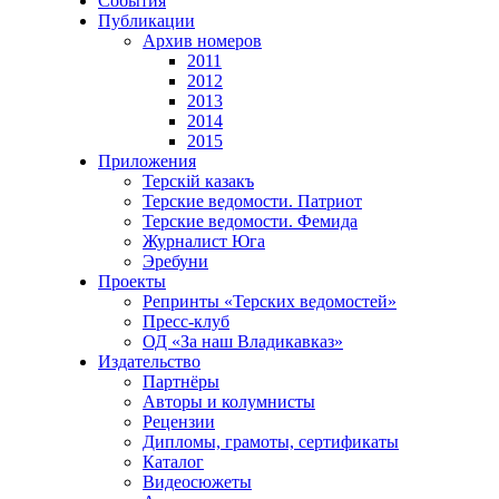
События
Публикации
Архив номеров
2011
2012
2013
2014
2015
Приложения
Терскiй казакъ
Терские ведомости. Патриот
Терские ведомости. Фемида
Журналист Юга
Эребуни
Проекты
Репринты «Терских ведомостей»
Пресс-клуб
ОД «За наш Владикавказ»
Издательство
Партнёры
Авторы и колумнисты
Рецензии
Дипломы, грамоты, сертификаты
Каталог
Видеосюжеты