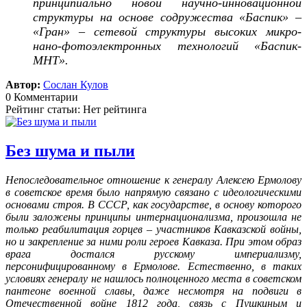
принципиально новой научно-инновационной
структуры на основе содружества «Баспик» –
«Гран» – сетевой структуры высоких микро-
нано-фотоэлектронных технологий «Баспик-
МНТ».
Автор:
Сослан Кулов
0 Комментарии
Рейтинг статьи: Нет рейтинга
Без шума и пыли
Непоследовательное отношение к генералу Алексею Ермолову
в советское время было напрямую связано с идеологическими
основами строя. В СССР, как государстве, в основу которого
были заложены принципы интернационализма, произошла не
только реабилитация горцев – участников Кавказской войны,
но и закрепление за ними роли героев Кавказа. При этом образ
врага достался русскому империализму,
персонифицированному в Ермолове. Естественно, в таких
условиях генералу не нашлось полноценного места в советском
пантеоне военной славы, даже несмотря на подвиги в
Отечественной войне 1812 года, связь с Пушкиным и