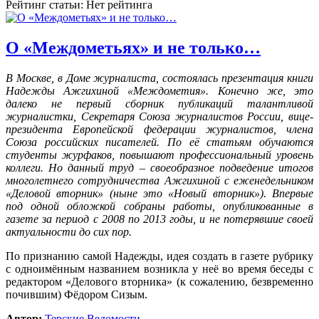
Рейтинг статьи: Нет рейтинга
О «Междометьях» и не только…
В Москве, в Доме журналиста, состоялась презентация книги
Надежды Ажгихиной «Междометия
». Конечно же, это
далеко не первый сборник публикаций талантливой
журналистки, Секретаря Союза журналистов России, вице-
президента Европейской федерации журналистов, члена
Союза российских писателей. По её статьям обучаются
студенты журфаков, повышают профессиональный уровень
коллеги. Но данный труд – своеобразное подведение итогов
многолетнего сотрудничества Ажгихиной с еженедельником
«Деловой вторник» (ныне это «Новый вторник»). Впервые
под одной обложкой собраны работы, опубликованные в
газете за период с 2008 по 2013 годы, и не потерявшие своей
актуальности до сих пор.
По признанию самой Надежды, идея создать в газете рубрику
с одноимённым названием возникла у неё во время беседы с
редактором «Делового вторника» (к сожалению, безвременно
почившим) Фёдором Сизым.
Автор:
Терские Ведомости