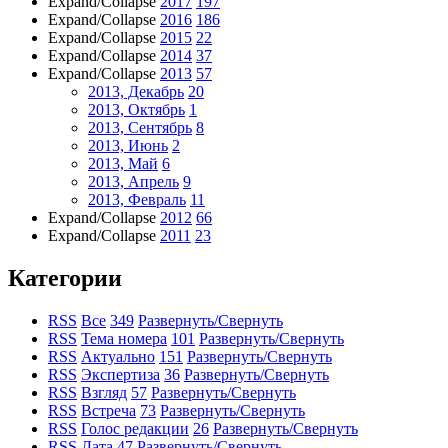
Expand/Collapse
2017
197
Expand/Collapse
2016
186
Expand/Collapse
2015
22
Expand/Collapse
2014
37
Expand/Collapse
2013
57
2013, Декабрь
20
2013, Октябрь
1
2013, Сентябрь
8
2013, Июнь
2
2013, Май
6
2013, Апрель
9
2013, Февраль
11
Expand/Collapse
2012
66
Expand/Collapse
2011
23
Категории
RSS
Все
349
Развернуть/Свернуть
RSS
Тема номера
101
Развернуть/Свернуть
RSS
Актуально
151
Развернуть/Свернуть
RSS
Экспертиза
36
Развернуть/Свернуть
RSS
Взгляд
57
Развернуть/Свернуть
RSS
Встреча
73
Развернуть/Свернуть
RSS
Голос редакции
26
Развернуть/Свернуть
RSS
Дата
47
Развернуть/Свернуть