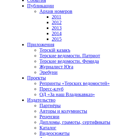
События
Публикации
Архив номеров
2011
2012
2013
2014
2015
Приложения
Терскiй казакъ
Терские ведомости. Патриот
Терские ведомости. Фемида
Журналист Юга
Эребуни
Проекты
Репринты «Терских ведомостей»
Пресс-клуб
ОД «За наш Владикавказ»
Издательство
Партнёры
Авторы и колумнисты
Рецензии
Дипломы, грамоты, сертификаты
Каталог
Видеосюжеты