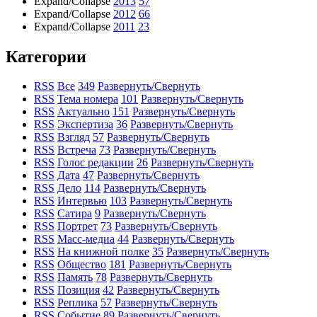
Expand/Collapse
2013
57
Expand/Collapse
2012
66
Expand/Collapse
2011
23
Категории
RSS
Все
349
Развернуть/Свернуть
RSS
Тема номера
101
Развернуть/Свернуть
RSS
Актуально
151
Развернуть/Свернуть
RSS
Экспертиза
36
Развернуть/Свернуть
RSS
Взгляд
57
Развернуть/Свернуть
RSS
Встреча
73
Развернуть/Свернуть
RSS
Голос редакции
26
Развернуть/Свернуть
RSS
Дата
47
Развернуть/Свернуть
RSS
Дело
114
Развернуть/Свернуть
RSS
Интервью
103
Развернуть/Свернуть
RSS
Сатира
9
Развернуть/Свернуть
RSS
Портрет
73
Развернуть/Свернуть
RSS
Масс-медиа
44
Развернуть/Свернуть
RSS
На книжной полке
35
Развернуть/Свернуть
RSS
Общество
181
Развернуть/Свернуть
RSS
Память
78
Развернуть/Свернуть
RSS
Позиция
42
Развернуть/Свернуть
RSS
Реплика
57
Развернуть/Свернуть
RSS
Событие
89
Развернуть/Свернуть