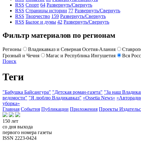
RSS
Спорт
64
Развернуть/Свернуть
RSS
Страницы истории
77
Развернуть/Свернуть
RSS
Творчество
159
Развернуть/Свернуть
RSS
Былое и думы
42
Развернуть/Свернуть
Фильтр материалов по регионам
Регионы
Владикавказ и Северная Осетия-Алания
Ставроп
Грозный и Чечня
Магас и Республика Ингушетия
Вся Рос
Поиск
Теги
"Бабушка Байсангура"
"Детская роман-газета"
"За наш Владика
ведомости"
"Я люблю Владикавказ"
«Ossetia News»
«Авторади
уборка»
Главная
События
Публикации
Приложения
Проекты
Издатель
150 лет
со дня выхода
первого номера газеты
ISSN 2223-0424