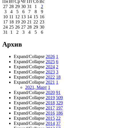
Пн
Вт
Ср
Чт
Пт
Сб
Вс
27
28
29
30
31
1
2
3
4
5
6
7
8
9
10
11
12
13
14
15
16
17
18
19
20
21
22
23
24
25
26
27
28
29
30
31
1
2
3
4
5
6
Архив
Expand/Collapse
2026
1
Expand/Collapse
2025
6
Expand/Collapse
2024
2
Expand/Collapse
2023
3
Expand/Collapse
2022
18
Expand/Collapse
2021
1
2021, Март
1
Expand/Collapse
2020
91
Expand/Collapse
2019
509
Expand/Collapse
2018
329
Expand/Collapse
2017
197
Expand/Collapse
2016
186
Expand/Collapse
2015
22
Expand/Collapse
2014
37