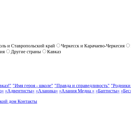
оль и Ставропольский край
Черкесск и Карачаево-Черкесия
сия
Другие страны
Кавказ
вказ!"
"Имя героя - школе"
"Правда и справедливость"
"Родники
о»
«Адвентисты»
«Аланика»
«Алания Медиа »
«Баптисты»
«Бес
ский дом
Контакты