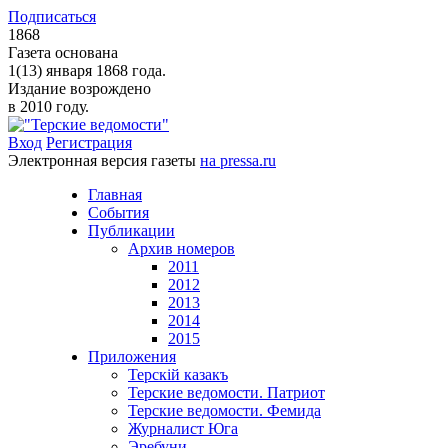
Подписаться
1868
Газета основана
1(13) января 1868 года.
Издание возрождено
в 2010 году.
Вход
Регистрация
Электронная версия газеты
на pressa.ru
Главная
События
Публикации
Архив номеров
2011
2012
2013
2014
2015
Приложения
Терскiй казакъ
Терские ведомости. Патриот
Терские ведомости. Фемида
Журналист Юга
Эребуни