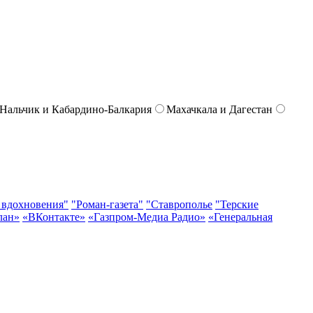
Нальчик и Кабардино-Балкария
Махачкала и Дагестан
 вдохновения"
"Роман-газета"
"Ставрополье
"Терские
лан»
«ВКонтакте»
«Газпром-Медиа Радио»
«Генеральная