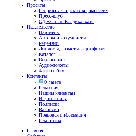
Проекты
Репринты «Терских ведомостей»
Пресс-клуб
ОД «За наш Владикавказ»
Издательство
Партнёры
Авторы и колумнисты
Рецензии
Дипломы, грамоты, сертификаты
Каталог
Видеосюжеты
Аудиосюжеты
Фотоальбомы
Контакты
О газете
Редакция
Нашим клиентам
Издать книгу
Подписка
Вакансии
Правовая информация
Реквизиты
Главная