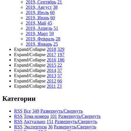
2019, Сентябрь
21
2019, Август
38
2019, Июль
60
2019, Июнь
60
2019, Май
45
2019, Апрель
51
2019, Март
59
2019, Февраль
28
2019, Январь
25
Expand/Collapse
2018
329
Expand/Collapse
2017
197
Expand/Collapse
2016
186
Expand/Collapse
2015
22
Expand/Collapse
2014
37
Expand/Collapse
2013
57
Expand/Collapse
2012
66
Expand/Collapse
2011
23
Категории
RSS
Все
349
Развернуть/Свернуть
RSS
Тема номера
101
Развернуть/Свернуть
RSS
Актуально
151
Развернуть/Свернуть
RSS
Экспертиза
36
Развернуть/Свернуть