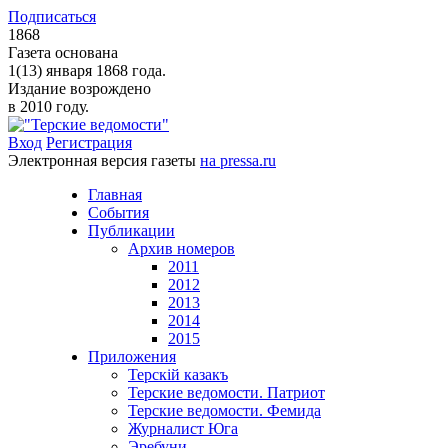
Подписаться
1868
Газета основана
1(13) января 1868 года.
Издание возрождено
в 2010 году.
Вход
Регистрация
Электронная версия газеты
на pressa.ru
Главная
События
Публикации
Архив номеров
2011
2012
2013
2014
2015
Приложения
Терскiй казакъ
Терские ведомости. Патриот
Терские ведомости. Фемида
Журналист Юга
Эребуни