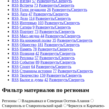
RSS
Взгляд
57
Развернуть/Свернуть
RSS
Встреча
73
Развернуть/Свернуть
RSS
Голос редакции
26
Развернуть/Свернуть
RSS
Дата
47
Развернуть/Свернуть
RSS
Дело
114
Развернуть/Свернуть
RSS
Интервью
103
Развернуть/Свернуть
RSS
Сатира
9
Развернуть/Свернуть
RSS
Портрет
73
Развернуть/Свернуть
RSS
Масс-медиа
44
Развернуть/Свернуть
RSS
На книжной полке
35
Развернуть/Свернуть
RSS
Общество
181
Развернуть/Свернуть
RSS
Память
78
Развернуть/Свернуть
RSS
Позиция
42
Развернуть/Свернуть
RSS
Реплика
57
Развернуть/Свернуть
RSS
Событие
89
Развернуть/Свернуть
RSS
Спорт
64
Развернуть/Свернуть
RSS
Страницы истории
77
Развернуть/Свернуть
RSS
Творчество
159
Развернуть/Свернуть
RSS
Былое и думы
42
Развернуть/Свернуть
Фильтр материалов по регионам
Регионы
Владикавказ и Северная Осетия-Алания
Ставрополь и Ставропольский край
Черкесск и Карачаево-