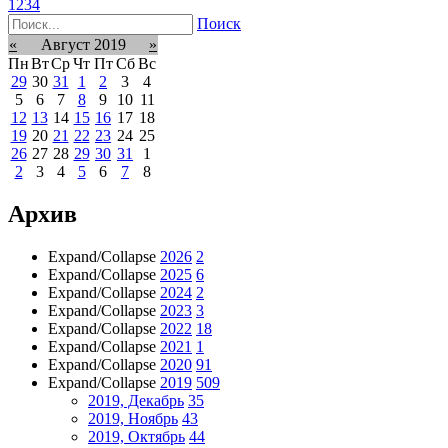
1
2
3
4
Поиск
«
Август 2019
»
Пн
Вт
Ср
Чт
Пт
Сб
Вс
29
30
31
1
2
3
4
5
6
7
8
9
10
11
12
13
14
15
16
17
18
19
20
21
22
23
24
25
26
27
28
29
30
31
1
2
3
4
5
6
7
8
Архив
Expand/Collapse
2026
2
Expand/Collapse
2025
6
Expand/Collapse
2024
2
Expand/Collapse
2023
3
Expand/Collapse
2022
18
Expand/Collapse
2021
1
Expand/Collapse
2020
91
Expand/Collapse
2019
509
2019, Декабрь
35
2019, Ноябрь
43
2019, Октябрь
44