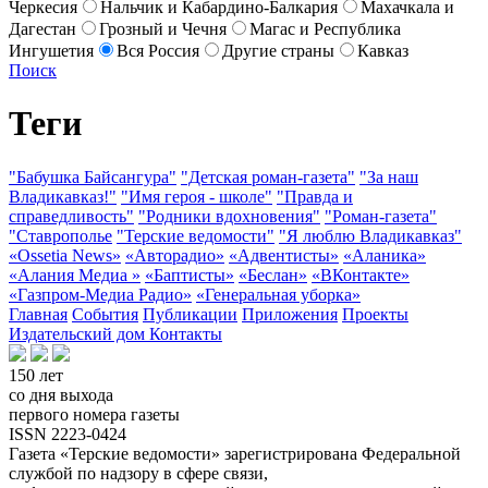
Черкесия
Нальчик и Кабардино-Балкария
Махачкала и
Дагестан
Грозный и Чечня
Магас и Республика
Ингушетия
Вся Россия
Другие страны
Кавказ
Поиск
Теги
"Бабушка Байсангура"
"Детская роман-газета"
"За наш
Владикавказ!"
"Имя героя - школе"
"Правда и
справедливость"
"Родники вдохновения"
"Роман-газета"
"Ставрополье
"Терские ведомости"
"Я люблю Владикавказ"
«Ossetia News»
«Авторадио»
«Адвентисты»
«Аланика»
«Алания Медиа »
«Баптисты»
«Беслан»
«ВКонтакте»
«Газпром-Медиа Радио»
«Генеральная уборка»
Главная
События
Публикации
Приложения
Проекты
Издательский дом
Контакты
150 лет
со дня выхода
первого номера газеты
ISSN 2223-0424
Газета «Терские ведомости» зарегистрирована Федеральной
службой по надзору в сфере связи,