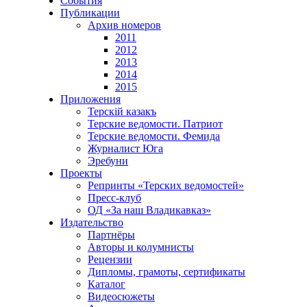
События
Публикации
Архив номеров
2011
2012
2013
2014
2015
Приложения
Терскiй казакъ
Терские ведомости. Патриот
Терские ведомости. Фемида
Журналист Юга
Эребуни
Проекты
Репринты «Терских ведомостей»
Пресс-клуб
ОД «За наш Владикавказ»
Издательство
Партнёры
Авторы и колумнисты
Рецензии
Дипломы, грамоты, сертификаты
Каталог
Видеосюжеты