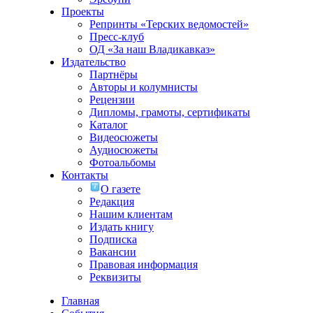
Проекты
Репринты «Терских ведомостей»
Пресс-клуб
ОД «За наш Владикавказ»
Издательство
Партнёры
Авторы и колумнисты
Рецензии
Дипломы, грамоты, сертификаты
Каталог
Видеосюжеты
Аудиосюжеты
Фотоальбомы
Контакты
О газете
Редакция
Нашим клиентам
Издать книгу
Подписка
Вакансии
Правовая информация
Реквизиты
Главная