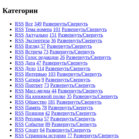
Категории
RSS
Все
349
Развернуть/Свернуть
RSS
Тема номера
101
Развернуть/Свернуть
RSS
Актуально
151
Развернуть/Свернуть
RSS
Экспертиза
36
Развернуть/Свернуть
RSS
Взгляд
57
Развернуть/Свернуть
RSS
Встреча
73
Развернуть/Свернуть
RSS
Голос редакции
26
Развернуть/Свернуть
RSS
Дата
47
Развернуть/Свернуть
RSS
Дело
114
Развернуть/Свернуть
RSS
Интервью
103
Развернуть/Свернуть
RSS
Сатира
9
Развернуть/Свернуть
RSS
Портрет
73
Развернуть/Свернуть
RSS
Масс-медиа
44
Развернуть/Свернуть
RSS
На книжной полке
35
Развернуть/Свернуть
RSS
Общество
181
Развернуть/Свернуть
RSS
Память
78
Развернуть/Свернуть
RSS
Позиция
42
Развернуть/Свернуть
RSS
Реплика
57
Развернуть/Свернуть
RSS
Событие
89
Развернуть/Свернуть
RSS
Спорт
64
Развернуть/Свернуть
RSS
Страницы истории
77
Развернуть/Свернуть