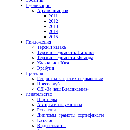
События
Публикации
Архив номеров
2011
2012
2013
2014
2015
Приложения
Терскiй казакъ
Терские ведомости. Патриот
Терские ведомости. Фемида
Журналист Юга
Эребуни
Проекты
Репринты «Терских ведомостей»
Пресс-клуб
ОД «За наш Владикавказ»
Издательство
Партнёры
Авторы и колумнисты
Рецензии
Дипломы, грамоты, сертификаты
Каталог
Видеосюжеты