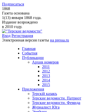
Подписаться
1868
Газета основана
1(13) января 1868 года.
Издание возрождено
в 2010 году.
Вход
Регистрация
Электронная версия газеты
на pressa.ru
Главная
События
Публикации
Архив номеров
2011
2012
2013
2014
2015
Приложения
Терскiй казакъ
Терские ведомости. Патриот
Терские ведомости. Фемида
Журналист Юга
Эребуни