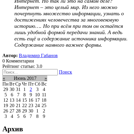
Интернет. Но так ли это на самом деле?
Интернет – это целый мир. Из него можно
почерпнуть множество информации, узнать о
достижениях человечества за многовековую
историю…. Но при всём при том он остаётся
лишь удобной формой передачи знаний. А ведь
есть ещё и содержание источника информации.
Содержание намного важнее формы.
Автор:
Владимир Габанов
0 Комментарии
Рейтинг статьи: 3.0
Поиск
«
Июнь 2017
»
Пн
Вт
Ср
Чт
Пт
Сб
Вс
29
30
31
1
2
3
4
5
6
7
8
9
10
11
12
13
14
15
16
17
18
19
20
21
22
23
24
25
26
27
28
29
30
1
2
3
4
5
6
7
8
9
Архив