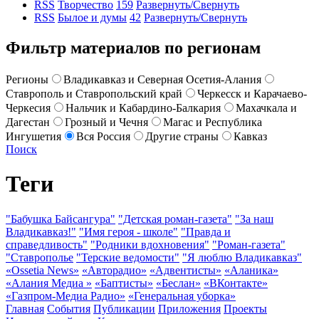
RSS
Творчество
159
Развернуть/Свернуть
RSS
Былое и думы
42
Развернуть/Свернуть
Фильтр материалов по регионам
Регионы
Владикавказ и Северная Осетия-Алания
Ставрополь и Ставропольский край
Черкесск и Карачаево-
Черкесия
Нальчик и Кабардино-Балкария
Махачкала и
Дагестан
Грозный и Чечня
Магас и Республика
Ингушетия
Вся Россия
Другие страны
Кавказ
Поиск
Теги
"Бабушка Байсангура"
"Детская роман-газета"
"За наш
Владикавказ!"
"Имя героя - школе"
"Правда и
справедливость"
"Родники вдохновения"
"Роман-газета"
"Ставрополье
"Терские ведомости"
"Я люблю Владикавказ"
«Ossetia News»
«Авторадио»
«Адвентисты»
«Аланика»
«Алания Медиа »
«Баптисты»
«Беслан»
«ВКонтакте»
«Газпром-Медиа Радио»
«Генеральная уборка»
Главная
События
Публикации
Приложения
Проекты