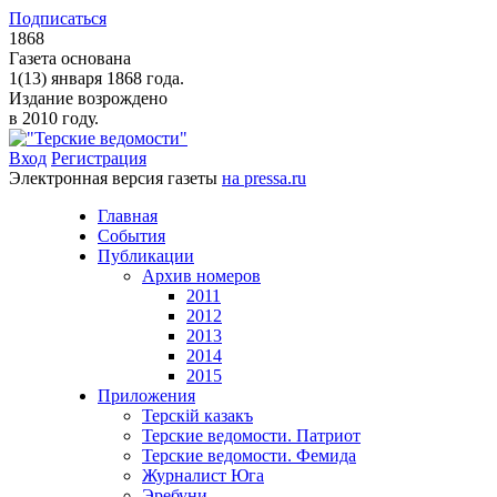
Подписаться
1868
Газета основана
1(13) января 1868 года.
Издание возрождено
в 2010 году.
Вход
Регистрация
Электронная версия газеты
на pressa.ru
Главная
События
Публикации
Архив номеров
2011
2012
2013
2014
2015
Приложения
Терскiй казакъ
Терские ведомости. Патриот
Терские ведомости. Фемида
Журналист Юга
Эребуни