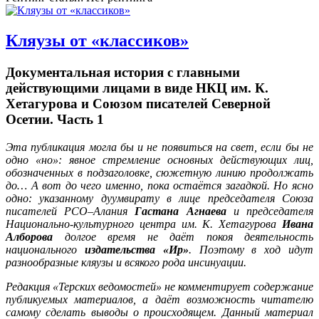
Кляузы от «классиков»
Документальная история с главными
действующими лицами в виде НКЦ им. К.
Хетагурова и Союзом писателей Северной
Осетии. Часть 1
Эта публикация могла бы и не появиться на свет, если бы не
одно «но»: явное стремление основных действующих лиц,
обозначенных в подзаголовке, сюжетную линию продолжать
до… А вот до чего именно, пока остаётся загадкой. Но ясно
одно: указанному дуумвирату в лице председателя Союза
писателей РСО–Алания
Гастана Агнаева
и председателя
Национально-культурного центра им. К. Хетагурова
Ивана
Алборова
долгое время не даёт покоя деятельность
национального
издательства «Ир»
. Поэтому в ход идут
разнообразные кляузы и всякого рода инсинуации.
Редакция «Терских ведомостей» не комментирует содержание
публикуемых материалов, а даёт возможность читателю
самому сделать выводы о происходящем. Данный материал