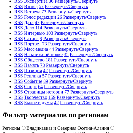
RSS
Экспертиза
36
Развернуть/Свернуть
RSS
Взгляд
57
Развернуть/Свернуть
RSS
Встреча
73
Развернуть/Свернуть
RSS
Голос редакции
26
Развернуть/Свернуть
RSS
Дата
47
Развернуть/Свернуть
RSS
Дело
114
Развернуть/Свернуть
RSS
Интервью
103
Развернуть/Свернуть
RSS
Сатира
9
Развернуть/Свернуть
RSS
Портрет
73
Развернуть/Свернуть
RSS
Масс-медиа
44
Развернуть/Свернуть
RSS
На книжной полке
35
Развернуть/Свернуть
RSS
Общество
181
Развернуть/Свернуть
RSS
Память
78
Развернуть/Свернуть
RSS
Позиция
42
Развернуть/Свернуть
RSS
Реплика
57
Развернуть/Свернуть
RSS
Событие
89
Развернуть/Свернуть
RSS
Спорт
64
Развернуть/Свернуть
RSS
Страницы истории
77
Развернуть/Свернуть
RSS
Творчество
159
Развернуть/Свернуть
RSS
Былое и думы
42
Развернуть/Свернуть
Фильтр материалов по регионам
Регионы
Владикавказ и Северная Осетия-Алания