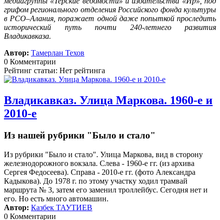
медиагруппы «Терские ведомости» и издательства «Ир», под
грифом регионального отделения Российского фонда культуры
в РСО–Алания, поражает одной даже попыткой проследить
исторический путь почти 240-летнего развития
Владикавказа.
Автор:
Тамерлан Техов
0 Комментарии
Рейтинг статьи: Нет рейтинга
Владикавказ. Улица Маркова. 1960-е и
2010-е
Из нашей рубрики "Было и стало"
Из рубрики "Было и стало". Улица Маркова, вид в сторону
железнодорожного вокзала. Слева - 1960-е гг. (из архива
Сергея Федосеева). Справа - 2010-е гг. (фото Александра
Кадыкова). До 1978 г. по этому участку ходил трамвай
маршрута № 3, затем его заменил троллейбус. Сегодня нет и
его. Но есть много автомашин.
Автор:
Казбек ТАУТИЕВ
0 Комментарии