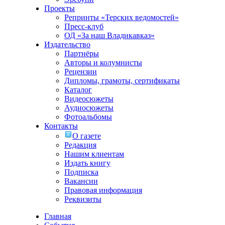
Проекты
Репринты «Терских ведомостей»
Пресс-клуб
ОД «За наш Владикавказ»
Издательство
Партнёры
Авторы и колумнисты
Рецензии
Дипломы, грамоты, сертификаты
Каталог
Видеосюжеты
Аудиосюжеты
Фотоальбомы
Контакты
О газете
Редакция
Нашим клиентам
Издать книгу
Подписка
Вакансии
Правовая информация
Реквизиты
Главная