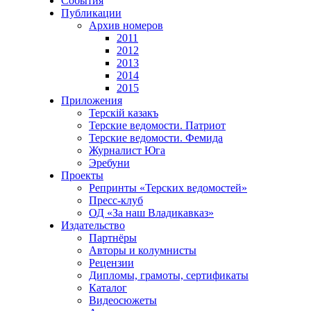
События
Публикации
Архив номеров
2011
2012
2013
2014
2015
Приложения
Терскiй казакъ
Терские ведомости. Патриот
Терские ведомости. Фемида
Журналист Юга
Эребуни
Проекты
Репринты «Терских ведомостей»
Пресс-клуб
ОД «За наш Владикавказ»
Издательство
Партнёры
Авторы и колумнисты
Рецензии
Дипломы, грамоты, сертификаты
Каталог
Видеосюжеты