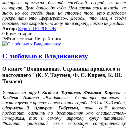
которого примыкал бывший соседский огород, а ныне
свинарник. Дело дошло до суда. Чем закончилась тяжба, не
знаю, но все соседи были на стороне того, кто требовал
прекратить это «фермерство». Доводы, что, мол, в своём
собственном огороде что хочу, то и ворочу, никого не убедили.
Автор:
Юрий ПЕТРОСОВ
0 Комментарии
Рейтинг статьи: Нет рейтинга
С любовью к Владикавказу
О книге "Владикавказ. Страницы прошлого и
настоящего" (К. У. Таутиев, Ф. С. Киреев, К. Ш.
Томаев)
Уникальный труд
Казбека Таутиева, Феликса Киреева
и
Казбека Томаева
«Владикавказ. Страницы прошлого и
настоящего» с приложением планов города 1911 и 1943 годов,
оформленный
Артуром Габуевым
, пока ещё только
предстоит оценить по достоинству как специалистам-
историкам, так и самому широкому кругу читателей.
Фолиант, увидевший свет благодаря сотрудничеству