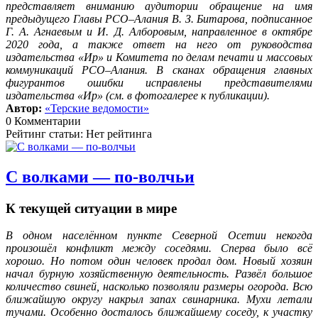
представляет вниманию аудитории обращение на имя
предыдущего Главы РСО–Алания В. З. Битарова, подписанное
Г. А. Агнаевым и И. Д. Алборовым, направленное в октябре
2020 года, а также ответ на него от руководства
издательства «Ир» и Комитета по делам печати и массовых
коммуникаций РСО–Алания. В сканах обращения главных
фигурантов ошибки исправлены представителями
издательства «Ир» (см. в фотогалерее к публикации).
Автор:
«Терские ведомости»
0 Комментарии
Рейтинг статьи: Нет рейтинга
С волками — по-волчьи
К текущей ситуации в мире
В одном населённом пункте Северной Осетии некогда
произошёл конфликт между соседями. Сперва было всё
хорошо. Но потом один человек продал дом. Новый хозяин
начал бурную хозяйственную деятельность. Развёл большое
количество свиней, насколько позволяли размеры огорода. Всю
ближайшую округу накрыл запах свинарника. Мухи летали
тучами. Особенно досталось ближайшему соседу, к участку