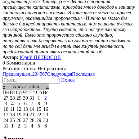
журналист Джек Таннер, убеждённый сторонник
преимуществ капитализма, приводил много доводов в защиту
капиталистической системы. В качестве особого он привёл
аргумент, оказавшийся пророческим: «Ничто не могло бы
больше дискредитировать капитализм, чем решение русских
его испробовать». Трудно сказать, что послужило этому
причиной. Было это пророчество сделано случайно,
интуитивно или базировалось на глубоком знании предмета,
но по сей день мы живём в этой вывихнутой реальности,
предсказанной почти пять десятилетий назад.
Автор:
Юрий ПЕТРОСОВ
0 Комментарии
Рейтинг статьи: Нет рейтинга
Предыдущая
1
2
3
4
5
6
7
Следующая
Последняя
Поиск
«
Август 2026
»
Пн
Вт
Ср
Чт
Пт
Сб
Вс
27
28
29
30
31
1
2
3
4
5
6
7
8
9
10
11
12
13
14
15
16
17
18
19
20
21
22
23
24
25
26
27
28
29
30
31
1
2
3
4
5
6
Архив