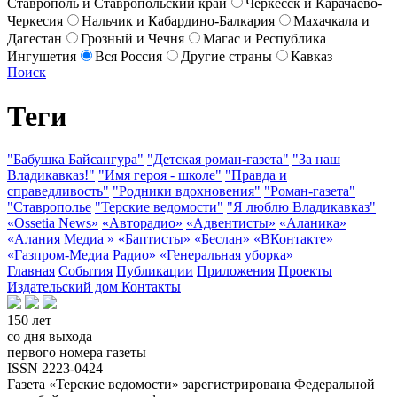
Ставрополь и Ставропольский край
Черкесск и Карачаево-
Черкесия
Нальчик и Кабардино-Балкария
Махачкала и
Дагестан
Грозный и Чечня
Магас и Республика
Ингушетия
Вся Россия
Другие страны
Кавказ
Поиск
Теги
"Бабушка Байсангура"
"Детская роман-газета"
"За наш
Владикавказ!"
"Имя героя - школе"
"Правда и
справедливость"
"Родники вдохновения"
"Роман-газета"
"Ставрополье
"Терские ведомости"
"Я люблю Владикавказ"
«Ossetia News»
«Авторадио»
«Адвентисты»
«Аланика»
«Алания Медиа »
«Баптисты»
«Беслан»
«ВКонтакте»
«Газпром-Медиа Радио»
«Генеральная уборка»
Главная
События
Публикации
Приложения
Проекты
Издательский дом
Контакты
150 лет
со дня выхода
первого номера газеты
ISSN 2223-0424
Газета «Терские ведомости» зарегистрирована Федеральной