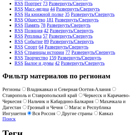
RSS
Портрет
73
Развернуть/Свернуть
RSS
Масс-медиа
44
Развернуть/Свернуть
RSS
На книжной полке
35
Развернуть/Свернуть
RSS
Общество
181
Развернуть/Свернуть
RSS
Память
78
Развернуть/Свернуть
RSS
Позиция
42
Развернуть/Свернуть
RSS
Реплика
57
Развернуть/Свернуть
RSS
Событие
89
Развернуть/Свернуть
RSS
Спорт
64
Развернуть/Свернуть
RSS
Страницы истории
77
Развернуть/Свернуть
RSS
Творчество
159
Развернуть/Свернуть
RSS
Былое и думы
42
Развернуть/Свернуть
Фильтр материалов по регионам
Регионы
Владикавказ и Северная Осетия-Алания
Ставрополь и Ставропольский край
Черкесск и Карачаево-
Черкесия
Нальчик и Кабардино-Балкария
Махачкала и
Дагестан
Грозный и Чечня
Магас и Республика
Ингушетия
Вся Россия
Другие страны
Кавказ
Поиск
Теги