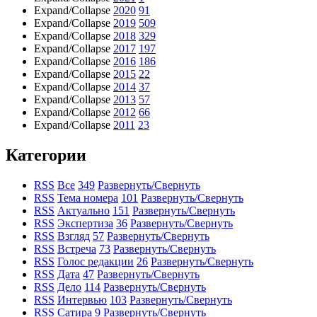
Expand/Collapse
2020
91
Expand/Collapse
2019
509
Expand/Collapse
2018
329
Expand/Collapse
2017
197
Expand/Collapse
2016
186
Expand/Collapse
2015
22
Expand/Collapse
2014
37
Expand/Collapse
2013
57
Expand/Collapse
2012
66
Expand/Collapse
2011
23
Категории
RSS
Все
349
Развернуть/Свернуть
RSS
Тема номера
101
Развернуть/Свернуть
RSS
Актуально
151
Развернуть/Свернуть
RSS
Экспертиза
36
Развернуть/Свернуть
RSS
Взгляд
57
Развернуть/Свернуть
RSS
Встреча
73
Развернуть/Свернуть
RSS
Голос редакции
26
Развернуть/Свернуть
RSS
Дата
47
Развернуть/Свернуть
RSS
Дело
114
Развернуть/Свернуть
RSS
Интервью
103
Развернуть/Свернуть
RSS
Сатира
9
Развернуть/Свернуть