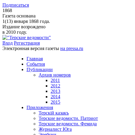
Подписаться
1868
Газета основана
1(13) января 1868 года.
Издание возрождено
в 2010 году.
Вход
Регистрация
Электронная версия газеты
на pressa.ru
Главная
События
Публикации
Архив номеров
2011
2012
2013
2014
2015
Приложения
Терскiй казакъ
Терские ведомости. Патриот
Терские ведомости. Фемида
Журналист Юга
Эребуни