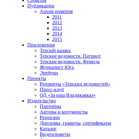
События
Публикации
Архив номеров
2011
2012
2013
2014
2015
Приложения
Терскiй казакъ
Терские ведомости. Патриот
Терские ведомости. Фемида
Журналист Юга
Эребуни
Проекты
Репринты «Терских ведомостей»
Пресс-клуб
ОД «За наш Владикавказ»
Издательство
Партнёры
Авторы и колумнисты
Рецензии
Дипломы, грамоты, сертификаты
Каталог
Видеосюжеты