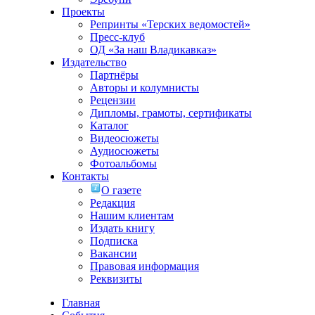
Проекты
Репринты «Терских ведомостей»
Пресс-клуб
ОД «За наш Владикавказ»
Издательство
Партнёры
Авторы и колумнисты
Рецензии
Дипломы, грамоты, сертификаты
Каталог
Видеосюжеты
Аудиосюжеты
Фотоальбомы
Контакты
О газете
Редакция
Нашим клиентам
Издать книгу
Подписка
Вакансии
Правовая информация
Реквизиты
Главная