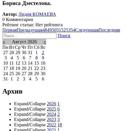
Бориса Дзестелова.
Автор:
Лидия КОМАЕВА
0 Комментарии
Рейтинг статьи: Нет рейтинга
Первая
Предыдущая
48
49
50
51
52
53
54
Следующая
Последняя
Поиск
«
Август 2026
»
Пн
Вт
Ср
Чт
Пт
Сб
Вс
27
28
29
30
31
1
2
3
4
5
6
7
8
9
10
11
12
13
14
15
16
17
18
19
20
21
22
23
24
25
26
27
28
29
30
31
1
2
3
4
5
6
Архив
Expand/Collapse
2026
1
Expand/Collapse
2025
6
Expand/Collapse
2024
2
Expand/Collapse
2023
3
Expand/Collapse
2022
18
Expand/Collapse
2021
1