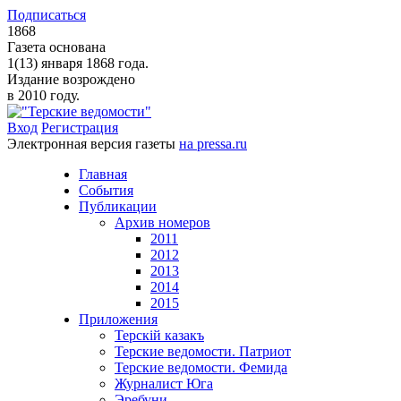
Подписаться
1868
Газета основана
1(13) января 1868 года.
Издание возрождено
в 2010 году.
Вход
Регистрация
Электронная версия газеты
на pressa.ru
Главная
События
Публикации
Архив номеров
2011
2012
2013
2014
2015
Приложения
Терскiй казакъ
Терские ведомости. Патриот
Терские ведомости. Фемида
Журналист Юга
Эребуни