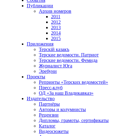
События
Публикации
Архив номеров
2011
2012
2013
2014
2015
Приложения
Терскiй казакъ
Терские ведомости. Патриот
Терские ведомости. Фемида
Журналист Юга
Эребуни
Проекты
Репринты «Терских ведомостей»
Пресс-клуб
ОД «За наш Владикавказ»
Издательство
Партнёры
Авторы и колумнисты
Рецензии
Дипломы, грамоты, сертификаты
Каталог
Видеосюжеты