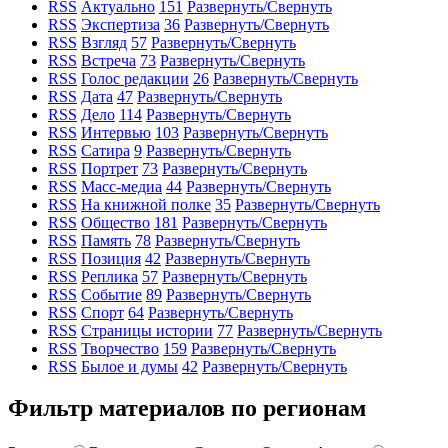
RSS
Актуально
151
Развернуть/Свернуть
RSS
Экспертиза
36
Развернуть/Свернуть
RSS
Взгляд
57
Развернуть/Свернуть
RSS
Встреча
73
Развернуть/Свернуть
RSS
Голос редакции
26
Развернуть/Свернуть
RSS
Дата
47
Развернуть/Свернуть
RSS
Дело
114
Развернуть/Свернуть
RSS
Интервью
103
Развернуть/Свернуть
RSS
Сатира
9
Развернуть/Свернуть
RSS
Портрет
73
Развернуть/Свернуть
RSS
Масс-медиа
44
Развернуть/Свернуть
RSS
На книжной полке
35
Развернуть/Свернуть
RSS
Общество
181
Развернуть/Свернуть
RSS
Память
78
Развернуть/Свернуть
RSS
Позиция
42
Развернуть/Свернуть
RSS
Реплика
57
Развернуть/Свернуть
RSS
Событие
89
Развернуть/Свернуть
RSS
Спорт
64
Развернуть/Свернуть
RSS
Страницы истории
77
Развернуть/Свернуть
RSS
Творчество
159
Развернуть/Свернуть
RSS
Былое и думы
42
Развернуть/Свернуть
Фильтр материалов по регионам