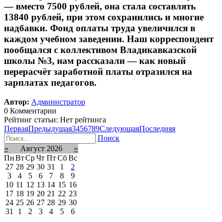
— вместо 7500 рублей, она стала составлять
13840 рублей, при этом сохранились и многие
надбавки. Фонд оплаты труда увеличился в
каждом учебном заведении. Наш корреспондент
пообщался с коллективом Владикавказской
школы №3, нам рассказали — как новый
перерасчёт заработной платы отразился на
зарплатах педагогов.
Автор:
Администратор
0 Комментарии
Рейтинг статьи: Нет рейтинга
Первая
Предыдущая
3
4
5
6
7
8
9
Следующая
Последняя
Поиск
«
Август 2026
»
Пн
Вт
Ср
Чт
Пт
Сб
Вс
27
28
29
30
31
1
2
3
4
5
6
7
8
9
10
11
12
13
14
15
16
17
18
19
20
21
22
23
24
25
26
27
28
29
30
31
1
2
3
4
5
6