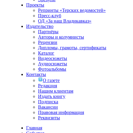
Проекты
Репринты «Терских ведомостей»
Пресс-клуб
ОД «За наш Владикавказ»
Издательство
Партнёры
Авторы и колумнисты
Рецензии
Дипломы, грамоты, сертификаты
Каталог
Видеосюжеты
Аудиосюжеты
Фотоальбомы
Контакты
О газете
Редакция
Нашим клиентам
Издать книгу
Подписка
Вакансии
Правовая информация
Реквизиты
Главная