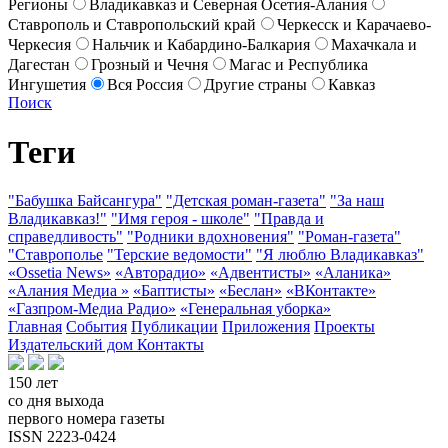
Регионы
Владикавказ и Северная Осетия-Алания
Ставрополь и Ставропольский край
Черкесск и Карачаево-
Черкесия
Нальчик и Кабардино-Балкария
Махачкала и
Дагестан
Грозный и Чечня
Магас и Республика
Ингушетия
Вся Россия
Другие страны
Кавказ
Поиск
Теги
"Бабушка Байсангура"
"Детская роман-газета"
"За наш
Владикавказ!"
"Имя героя - школе"
"Правда и
справедливость"
"Родники вдохновения"
"Роман-газета"
"Ставрополье
"Терские ведомости"
"Я люблю Владикавказ"
«Ossetia News»
«Авторадио»
«Адвентисты»
«Аланика»
«Алания Медиа »
«Баптисты»
«Беслан»
«ВКонтакте»
«Газпром-Медиа Радио»
«Генеральная уборка»
Главная
События
Публикации
Приложения
Проекты
Издательский дом
Контакты
150 лет
со дня выхода
первого номера газеты
ISSN 2223-0424